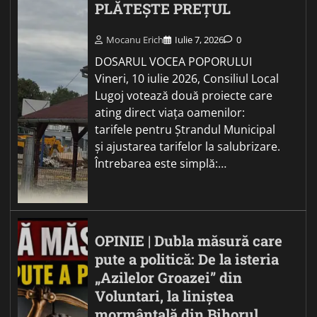
PLĂTEȘTE PREȚUL
Mocanu Erich
Iulie 7, 2026
0
DOSARUL VOCEA POPORULUI
Vineri, 10 iulie 2026, Consiliul Local
Lugoj votează două proiecte care
ating direct viața oamenilor:
tarifele pentru Ștrandul Municipal
și ajustarea tarifelor la salubrizare.
Întrebarea este simplă:…
OPINIE | Dubla măsură care
pute a politică: De la isteria
„Azilelor Groazei” din
Voluntari, la liniștea
mormântală din Bihorul