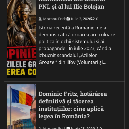
PNL și al lui Ilie Bolojan
Mocanu Erich
Iulie 3, 2026
0
Istoria recentă a României ne-a
demonstrat că oroarea are culoare
politică în ochii sistemului și ai
propagandei. În iulie 2023, când a
izbucnit scandalul „Azilelor
Groazei” din Ilfov (Voluntari și…
Dominic Fritz, hotărârea
definitivă și tăcerea
instituțiilor: cine aplică
legea în România?
Mocanu Erich
Iunie 23, 2026
0