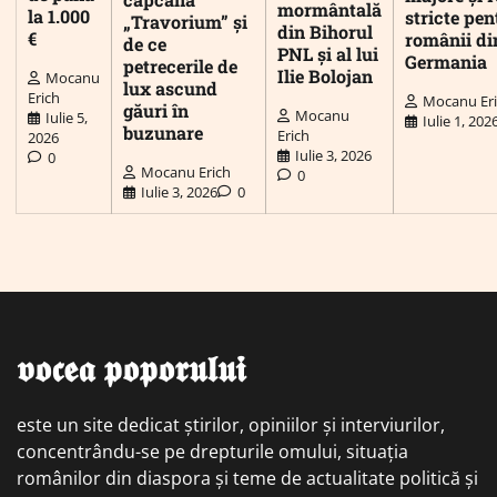
mormântală
la 1.000
stricte pen
„Travorium” și
din Bihorul
€
românii di
de ce
PNL și al lui
Germania
petrecerile de
Ilie Bolojan
Mocanu
lux ascund
Erich
Mocanu Er
găuri în
Mocanu
Iulie 5,
Iulie 1, 202
buzunare
Erich
2026
Iulie 3, 2026
0
Mocanu Erich
0
Iulie 3, 2026
0
𝖛𝖔𝖈𝖊𝖆 𝖕𝖔𝖕𝖔𝖗𝖚𝖑𝖚𝖎
este un site dedicat știrilor, opiniilor și interviurilor,
concentrându-se pe drepturile omului, situația
românilor din diaspora și teme de actualitate politică și