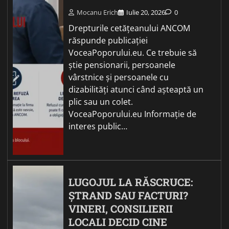
Mocanu Erich
Iulie 20, 2026
0
Drepturile cetățeanului ANCOM
răspunde publicației
VoceaPoporului.eu. Ce trebuie să
știe pensionarii, persoanele
vârstnice și persoanele cu
dizabilități atunci când așteaptă un
plic sau un colet.
VoceaPoporului.eu Informație de
interes public…
LUGOJUL LA RĂSCRUCE:
ȘTRAND SAU FACTURI?
VINERI, CONSILIERII
LOCALI DECID CINE