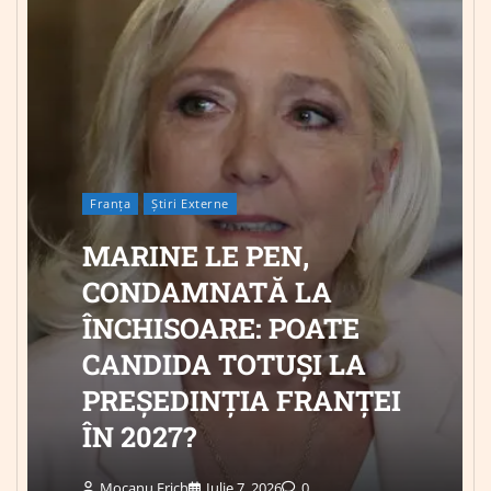
Franța
Știri Externe
MARINE LE PEN,
CONDAMNATĂ LA
ÎNCHISOARE: POATE
CANDIDA TOTUȘI LA
PREȘEDINȚIA FRANȚEI
ÎN 2027?
Mocanu Erich
Iulie 7, 2026
0