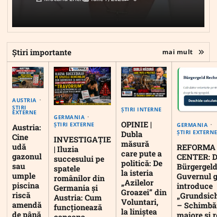
Știri importante
mai mult
AUSTRIA
ȘTIRI
ȘTIRI INTERNE
EXTERNE
GERMANIA
OPINIE |
ȘTIRI EXTERNE
GERMANIA
Austria:
ȘTIRI EXTERN
Dubla
Cine
INVESTIGAȚIE
măsură
udă
REFORMA
| Iluzia
care pute a
gazonul
CENTER: D
succesului pe
politică: De
sau
Bürgergeld
spatele
la isteria
umple
Guvernul 
românilor din
„Azilelor
piscina
introduce
Germania și
Groazei” din
riscă
„Grundsic
Austria: Cum
Voluntari,
amendă
– Schimbă
funcționează
la liniștea
de până
majore și r
capcana