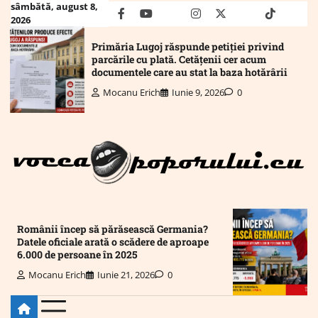
Skip
sâmbătă, august 8,
facebook
youtube
Mail
instagram
twitter
truth
tiktok
wha
2026
to
content
Primăria Lugoj răspunde petiției privind
parcările cu plată. Cetățenii cer acum
documentele care au stat la baza hotărârii
Mocanu Erich
Iunie 9, 2026
0
Românii încep să părăsească Germania?
Datele oficiale arată o scădere de aproape
6.000 de persoane în 2025
Mocanu Erich
Iunie 21, 2026
0