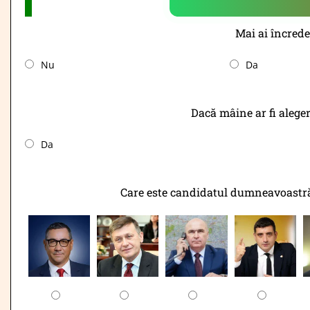
Mai ai încrede
Nu
Da
Dacă mâine ar fi aleger
Da
Care este candidatul dumneavoastră p