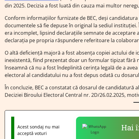
din 2025. Decizia a fost luată din cauza mai multor neregu
Conform informațiilor furnizate de BEC, deși candidatura a
documentele să fie depuse în original la sediul instituției
era incomplet, lipsind declarațiile semnate de acceptare a 
declarația pe propria răspundere referitoare la colaborar
O altă deficiență majoră a fost absența copiei actului de id
inexistentă, fiind prezentat doar un formular tipizat fără
înseamnă că nu a fost îndeplinită cerința legală de a ave
electoral al candidatului nu a fost depus odată cu dosarul
În concluzie, BEC a constatat că dosarul de candidatură al
Deciziei Biroului Electoral Central nr. 2D/26.02.2025, moti
Hai 
Acest sondaj nu mai
acceptă voturi