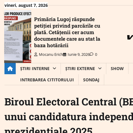
Skip
vineri, august 7, 2026
to
content
Primăria Lugoj răspunde
petiției privind parcările cu
plată. Cetățenii cer acum
documentele care au stat la
baza hotărârii
Mocanu Erich
Iunie 9, 2026
0
ȘTIRI INTERNE
ȘTIRI EXTERNE
SHOW
INTREBAREA CITITORULUI
SONDAJ
Biroul Electoral Central (B
unui candidatura independ
prezidențiale 2025