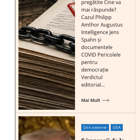
pregătite Cine va
mai răspunde?
Cazul Philipp
Amthor Augustus
Intelligence Jens
Spahn și
documentele
COVID Pericolele
pentru
democrație
Verdictul
editorial…
Mai Mult
Știri externe
USA