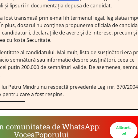
li și lipsuri în documentația depusă de candidat.
 fost transmisă prin e-mail în termenul legal, legislația im
. În plus, dosarul nu conținea propunerea oficială de candida
candidaturii, declarațiile de avere și de interese, precum și
ea cu fosta Securitate.
entitate al candidatului. Mai mult, lista de susținători era p
 nicio semnătură sau informație despre susținători, ceea ce
a cel puțin 200.000 de semnături valide. De asemenea, semnu
.
 lui Petru Mîndru nu respectă prevederile Legii nr. 370/2004 
v pentru care a fost respins.
în comunitatea de WhatsApp:
Alătură-
VoceaPoporului
te!