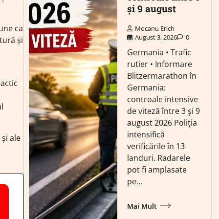
și 9 august
pune ca
Mocanu Erich
August 3, 2026
0
tură și
Germania • Trafic
rutier • Informare
Blitzermarathon în
ractic
Germania:
controale intensive
l
de viteză între 3 și 9
august 2026 Poliția
intensifică
și ale
verificările în 13
landuri. Radarele
pot fi amplasate
pe…
Mai Mult