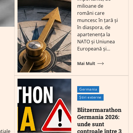
milioane de
români care
muncesc în țară și
în diaspora, de
apartenența la
NATO și Uniunea
Europeană și…
Mai Mult
Germania
Știri externe
Blitzermarathon
Germania 2026:
unde sunt
controale între 3
țiale