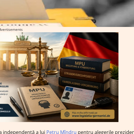
dvertisements
a independentă a lui
Petru Mîndru
pentru alegerile preziden