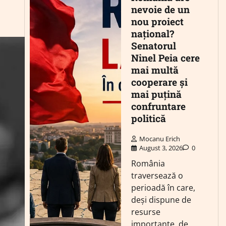
nevoie de un
nou proiect
național?
Senatorul
Ninel Peia cere
mai multă
cooperare și
mai puțină
confruntare
politică
Mocanu Erich
August 3, 2026
0
România
traversează o
perioadă în care,
deși dispune de
resurse
importante, de