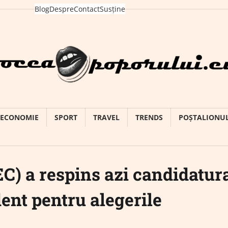
Blog
Despre
Contact
Susține
ECONOMIE
SPORT
TRAVEL
TRENDS
POȘTALIONU
EC) a respins azi candidatur
ent pentru alegerile