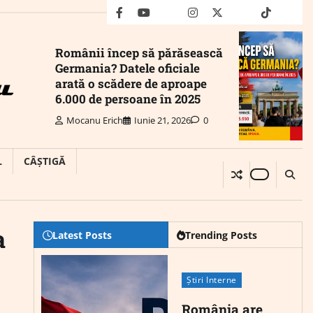
facebook
youtube
Mail
instagram
twitter
truth
tiktok
wha
Românii încep să părăsească
Germania? Datele oficiale
arată o scădere de aproape
6.000 de persoane în 2025
Mocanu Erich
Iunie 21, 2026
0
L
CÂȘTIGĂ
a
Latest Posts
Trending Posts
Știri Interne
România are