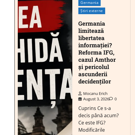
Germania
Știri externe
Germania
limitează
libertatea
informației?
Reforma IFG,
cazul Amthor
și pericolul
ascunderii
decidenților
Mocanu Erich
August 3, 2026
0
Cuprins Ce s-a
decis până acum?
Ce este IFG?
Modificările