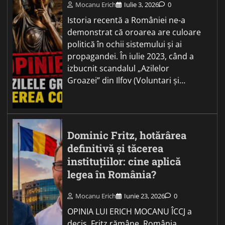
Mocanu Erich
Iulie 3, 2026
0
Istoria recentă a României ne-a
demonstrat că oroarea are culoare
politică în ochii sistemului și ai
propagandei. În iulie 2023, când a
izbucnit scandalul „Azilelor
Groazei” din Ilfov (Voluntari și…
Dominic Fritz, hotărârea
definitivă și tăcerea
instituțiilor: cine aplică
legea în România?
Mocanu Erich
Iunie 23, 2026
0
OPINIA LUI ERICH MOCANU ÎCCJ a
decis. Fritz rămâne. România