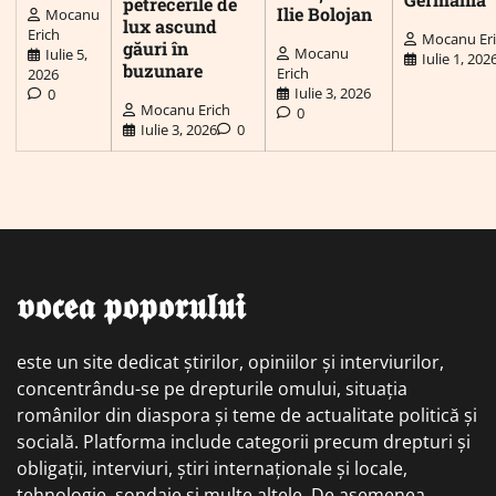
petrecerile de
Ilie Bolojan
Mocanu
lux ascund
Erich
Mocanu Er
găuri în
Mocanu
Iulie 5,
Iulie 1, 202
buzunare
Erich
2026
Iulie 3, 2026
0
Mocanu Erich
0
Iulie 3, 2026
0
𝖛𝖔𝖈𝖊𝖆 𝖕𝖔𝖕𝖔𝖗𝖚𝖑𝖚𝖎
este un site dedicat știrilor, opiniilor și interviurilor,
concentrându-se pe drepturile omului, situația
românilor din diaspora și teme de actualitate politică și
socială. Platforma include categorii precum drepturi și
obligații, interviuri, știri internaționale și locale,
tehnologie, sondaje și multe altele. De asemenea,