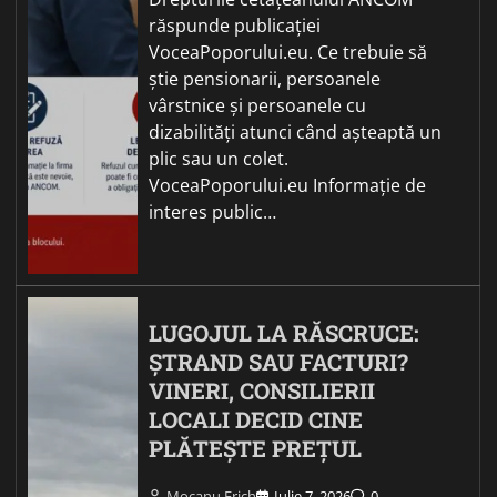
răspunde publicației
VoceaPoporului.eu. Ce trebuie să
știe pensionarii, persoanele
vârstnice și persoanele cu
dizabilități atunci când așteaptă un
plic sau un colet.
VoceaPoporului.eu Informație de
interes public…
LUGOJUL LA RĂSCRUCE:
ȘTRAND SAU FACTURI?
VINERI, CONSILIERII
LOCALI DECID CINE
PLĂTEȘTE PREȚUL
Mocanu Erich
Iulie 7, 2026
0