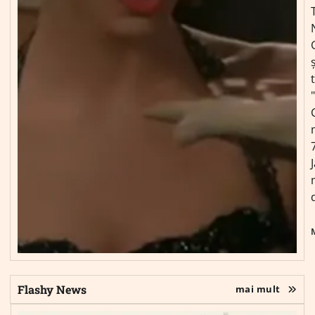
ș
Flashy News
mai mult