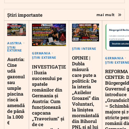
Știri importante
mai mult
AUSTRIA
ȘTIRI
ȘTIRI INTERNE
EXTERNE
GERMANIA
OPINIE |
ȘTIRI EXTERNE
GERMANIA
Austria:
ȘTIRI EXTERN
Dubla
Cine
INVESTIGAȚIE
măsură
udă
REFORMA
| Iluzia
care pute a
gazonul
CENTER: D
succesului pe
politică: De
sau
Bürgergeld
spatele
la isteria
umple
Guvernul 
românilor din
„Azilelor
piscina
introduce
Germania și
Groazei” din
riscă
„Grundsic
Austria: Cum
Voluntari,
amendă
– Schimbă
funcționează
la liniștea
de până
majore și r
capcana
mormântală
la 1.000
stricte pen
„Travorium” și
din Bihorul
€
românii di
de ce
PNL și al lui
Germania