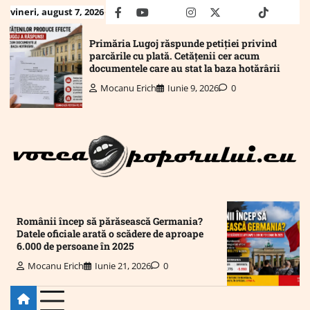
Skip
vineri, august 7, 2026
facebook
youtube
Mail
instagram
twitter
truth
tiktok
wha
to
content
Primăria Lugoj răspunde petiției privind
parcările cu plată. Cetățenii cer acum
documentele care au stat la baza hotărârii
Mocanu Erich
Iunie 9, 2026
0
Românii încep să părăsească Germania?
Datele oficiale arată o scădere de aproape
6.000 de persoane în 2025
Mocanu Erich
Iunie 21, 2026
0