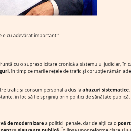
ce e cu adevărat important.”
ntă cu o suprasolicitare cronică a sistemului judiciar, în c
guri
, în timp ce marile rețele de trafic și corupție rămân ad
între trafic și consum personal a dus la
abuzuri sistematice
,
nțe, în loc să fie sprijiniți prin politici de sănătate publică.
ivă de modernizare
a politicii penale, dar de alții ca o
poart
c pentru siguranța publică
. În lipsa unor reforme clare și a