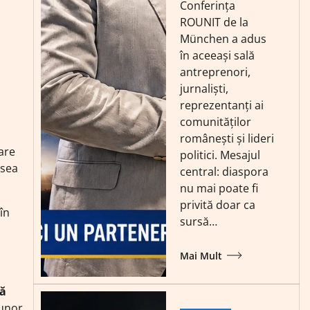
Conferința
ROUNIT de la
München a adus
în aceeași sală
antreprenori,
jurnaliști,
reprezentanți ai
comunităților
românești și lideri
are
politici. Mesajul
esea
central: diaspora
nu mai poate fi
privită doar ca
 în
sursă…
Mai Mult
ă
 unor