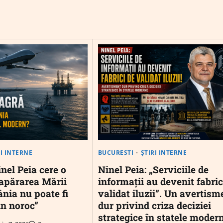
RI INTERNE
BUCURESTI
ȘTIRI INTERNE
nel Peia cere o
Ninel Peia: „Serviciile de
 apărarea Mării
informații au devenit fabric
nia nu poate fi
validat iluzii”. Un avertism
in noroc”
dur privind criza deciziei
strategice în statele moder