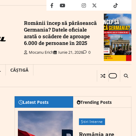
facebook
youtube
Mail
instagram
twitter
truth
tiktok
wha
Românii încep să părăsească
Germania? Datele oficiale
arată o scădere de aproape
6.000 de persoane în 2025
Mocanu Erich
Iunie 21, 2026
0
L
CÂȘTIGĂ
Latest Posts
Trending Posts
Știri Interne
România are