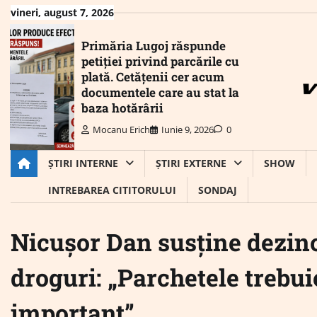
Skip
vineri, august 7, 2026
to
content
Primăria Lugoj răspunde
petiției privind parcările cu
plată. Cetățenii cer acum
documentele care au stat la
baza hotărârii
Mocanu Erich
Iunie 9, 2026
0
ȘTIRI INTERNE
ȘTIRI EXTERNE
SHOW
INTREBAREA CITITORULUI
SONDAJ
Nicușor Dan susține dezi
droguri: „Parchetele trebui
important”