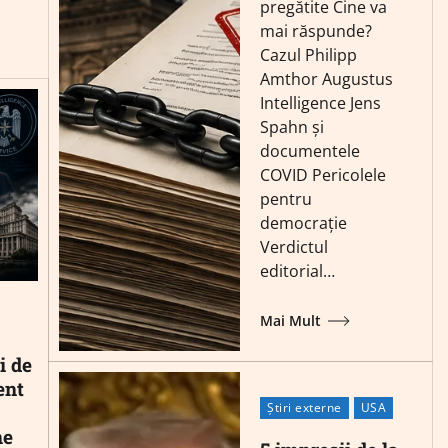
pregătite Cine va
mai răspunde?
Cazul Philipp
Amthor Augustus
Intelligence Jens
Spahn și
documentele
COVID Pericolele
pentru
democrație
Verdictul
editorial…
Mai Mult
i de
ent
Știri externe
USA
ne