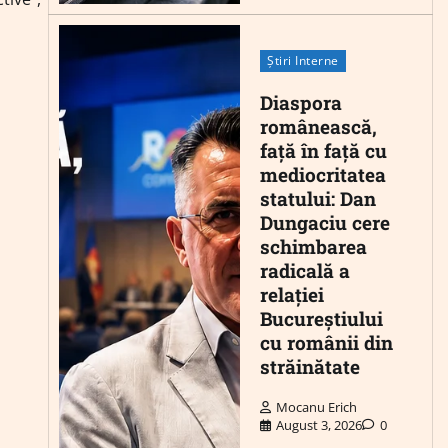
Știri Interne
Diaspora
românească,
față în față cu
mediocritatea
statului: Dan
Dungaciu cere
schimbarea
radicală a
relației
Bucureștiului
cu românii din
străinătate
Mocanu Erich
August 3, 2026
0