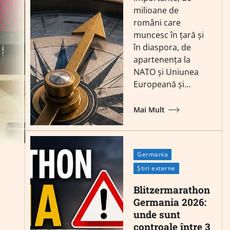
milioane de
români care
muncesc în țară și
în diaspora, de
apartenența la
NATO și Uniunea
Europeană și…
Mai Mult
Germania
Știri externe
Blitzermarathon
Germania 2026:
unde sunt
controale între 3