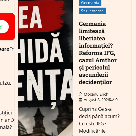
Germania
Știri externe
Germania
e!
limitează
libertatea
informației?
oare
în
Reforma IFG,
cazul Amthor
și pericolul
ascunderii
decidenților
utzu
,
Mocanu Erich
August 3, 2026
0
Cuprins Ce s-a
tiției
decis până acum?
un an.
Ce este IFG?
nală?
Modificările