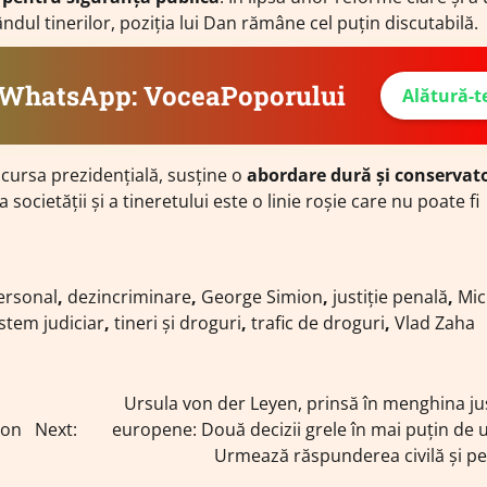
ândul tinerilor, poziția lui Dan rămâne cel puțin discutabilă.
e WhatsApp: VoceaPoporului
Alătură-t
în cursa prezidențială, susține o
abordare dură și conservat
ocietății și a tineretului este o linie roșie care nu poate fi
ersonal
,
dezincriminare
,
George Simion
,
justiție penală
,
Mic
istem judiciar
,
tineri și droguri
,
trafic de droguri
,
Vlad Zaha
Ursula von der Leyen, prinsă în menghina jus
ion
Next:
europene: Două decizii grele în mai puțin de 
Urmează răspunderea civilă și pe