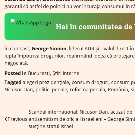
garanții că astfel de politici nu vor încuraja consumul în r
Hai în comunitatea d
În contrast,
George Simion
, liderul AUR și rivalul direct 
lupta împotriva drogurilor, reafirmând ideea că protejarea s
negociată.
Posted in
Bucuresti
,
Știri Interne
Tagged
alegeri prezidențiale
,
consum droguri
,
consum p
Nicușor Dan
,
politici penale
,
reforma penală
,
România
,
s
Navigare
Scandal internațional: Nicușor Dan, acuzat de
Previous:
antisemitism de oficiali israelieni – George Sim
în
susține statul Israel
articole