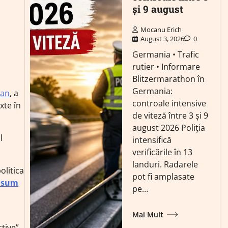
și 9 august
Mocanu Erich
August 3, 2026
0
Germania • Trafic
rutier • Informare
Blitzermarathon în
Germania:
Dan
, a
controale intensive
xte în
de viteză între 3 și 9
august 2026 Poliția
l
intensifică
verificările în 13
landuri. Radarele
politica
pot fi amplasate
nsum
pe…
Mai Mult
tive”,