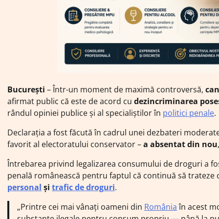
București
– Într-un moment de maximă controversă,
can
afirmat public că este de acord cu
dezincriminarea pose
rândul opiniei publice și al specialiștilor în
politici penale
.
Declarația a fost făcută în cadrul unei dezbateri modera
favorit al electoratului conservator –
a absentat din nou
Întrebarea privind legalizarea consumului de droguri a f
penală românească pentru faptul că continuă să trateze co
personal
și
trafic de droguri
.
„Printre cei mai vânați oameni din
România
în acest m
substanțe ilegale pentru consum propriu — până la pun