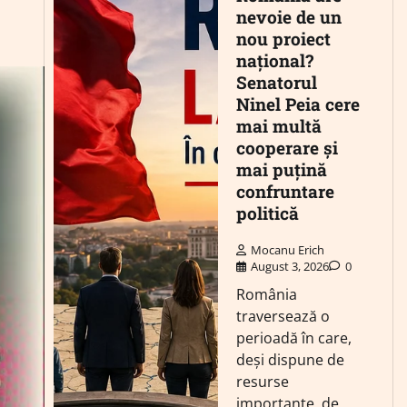
nevoie de un
nou proiect
național?
Senatorul
Ninel Peia cere
mai multă
cooperare și
mai puțină
confruntare
politică
Mocanu Erich
August 3, 2026
0
România
traversează o
perioadă în care,
deși dispune de
resurse
importante, de