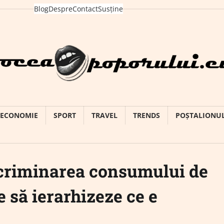
Blog
Despre
Contact
Susține
ECONOMIE
SPORT
TRAVEL
TRENDS
POȘTALIONU
ncriminarea consumului de
e să ierarhizeze ce e