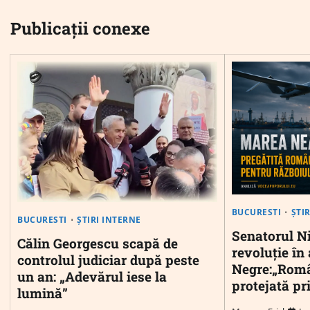
Publicații conexe
BUCURESTI
ȘTI
BUCURESTI
ȘTIRI INTERNE
Senatorul Ni
Călin Georgescu scapă de
revoluție în
controlul judiciar după peste
Negre:„Româ
un an: „Adevărul iese la
protejată pr
lumină”