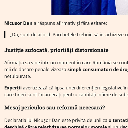
Nicușor Dan
a răspuns afirmativ și fără ezitare:
„Da, sunt de acord. Parchetele trebuie să ierarhizeze 
Justiție sufocată, priorități distorsionate
Afirmația sa vine într-un moment în care România se confru
mii de dosare penale vizează
simpli consumatori de dro
netulburate.
Experții
avertizează că lipsa unei diferențieri legislative 
care tineri sunt încarcerați pentru cantități infime de substa
Mesaj periculos sau reformă necesară?
Declarația lui Nicușor Dan este privită de unii ca
o tentat
deschisă către relativizarea normelor morale
și un
ris