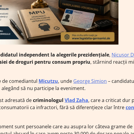
didatul independent la alegerile prezidențiale
,
Nicușor 
siei de droguri pentru consum propriu
, stârnind reacții mi
te de comediantul
Micutzu
, unde
George Simion
– candidatu
, alegând să nu participe la eveniment.
ost adresată de
criminologul
Vlad Zaha
, care a criticat dur 
nsumatorii ca infractori, fără să diferențieze clar între
co
oment sunt persoanele care au asupra lor câteva grame de
ctul absurd în care avem peste 30.000 de dosare penale ac