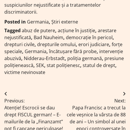
suspiciunilor nejustificate și a tratamentelor
discriminatorii.
Posted in
Germania
,
Știri externe
Tagged
abuz de putere
,
acțiune în justiție
,
arestare
nejustificată
,
Bad Nauheim
,
democrație în pericol
,
drepturi civile
,
drepturile omului
,
erori judiciare
,
forțe
speciale
,
Germania
,
încătușare fără probe
,
intervenție
abuzivă
,
Nidderau-Erbstadt
,
poliția germană
,
presiune
polițienească
,
SEK
,
stat polițienesc
,
statul de drept
,
victime nevinovate
Navigare
Previous:
Next:
în
Atenție! Escrocii se dau
Papa Francisc a trecut la
articole
drept FISCUL german! – E-
cele veșnice la vârsta de 88
mailurile de la „Finanzamt”
de ani – Un simbol al unei
pot fi capcane periculoase!
epoci controversate în