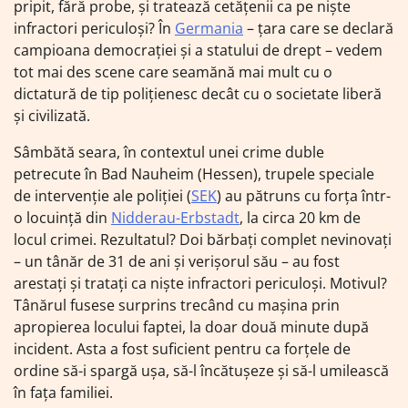
pripit, fără probe, și tratează cetățenii ca pe niște
infractori periculoși? În
Germania
– țara care se declară
campioana democrației și a statului de drept – vedem
tot mai des scene care seamănă mai mult cu o
dictatură de tip polițienesc decât cu o societate liberă
și civilizată.
Sâmbătă seara, în contextul unei crime duble
petrecute în Bad Nauheim (Hessen), trupele speciale
de intervenție ale poliției (
SEK
) au pătruns cu forța într-
o locuință din
Nidderau-Erbstadt
, la circa 20 km de
locul crimei. Rezultatul? Doi bărbați complet nevinovați
– un tânăr de 31 de ani și verișorul său – au fost
arestați și tratați ca niște infractori periculoși. Motivul?
Tânărul fusese surprins trecând cu mașina prin
apropierea locului faptei, la doar două minute după
incident. Asta a fost suficient pentru ca forțele de
ordine să-i spargă ușa, să-l încătușeze și să-l umilească
în fața familiei.