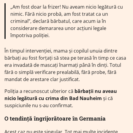
„Am fost doar la frizer! Nu aveam nicio legătură cu
nimic. Fără nicio probă, am fost tratat ca un
criminal”, declară bărbatul, care acum ia în
considerare demararea unor acțiuni legale
împotriva poliției.
În timpul intervenției, mama și copilul unuia dintre
bărbați au fost forțați să stea pe terasă în timp ce casa
era invadată de mascați înarmați până în dinți. Totul
fără o simplă verificare prealabilă, fără probe, fără
mandat de arestare clar justificat.
Poliția a recunoscut ulterior că
bărbații nu aveau
nicio legătură cu crima din Bad Nauheim
și că
suspiciunile nu s-au confirmat.
O tendință îngrijorătoare în Germania
Acest caz nu este singular. Tot mai multe incidente