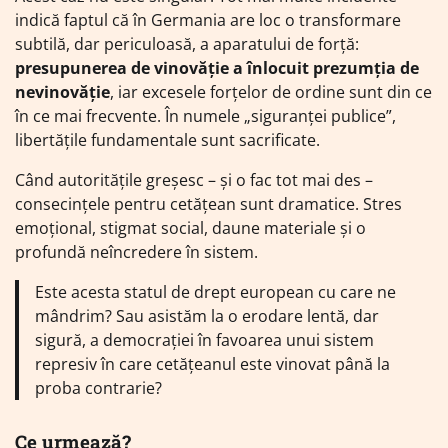
indică faptul că în Germania are loc o transformare
subtilă, dar periculoasă, a aparatului de forță:
presupunerea de vinovăție a înlocuit prezumția de
nevinovăție
, iar excesele forțelor de ordine sunt din ce
în ce mai frecvente. În numele „siguranței publice”,
libertățile fundamentale sunt sacrificate.
Când autoritățile greșesc – și o fac tot mai des –
consecințele pentru cetățean sunt dramatice. Stres
emoțional, stigmat social, daune materiale și o
profundă neîncredere în sistem.
Este acesta statul de drept european cu care ne
mândrim? Sau asistăm la o erodare lentă, dar
sigură, a democrației în favoarea unui sistem
represiv în care cetățeanul este vinovat până la
proba contrarie?
Ce urmează?