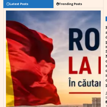
Latest Posts
Trending Posts
E