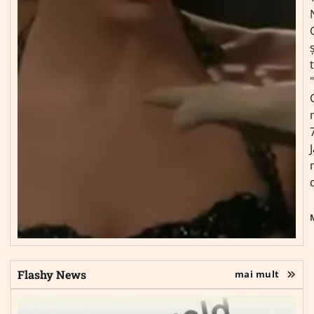
ș
Flashy News
mai mult