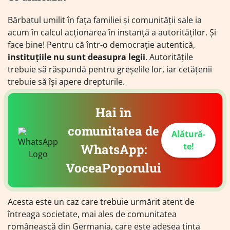
Bărbatul umilit în fața familiei și comunității sale ia
acum în calcul acționarea în instanță a autorităților. Și
face bine! Pentru că într-o democrație autentică,
instituțiile nu sunt deasupra legii
. Autoritățile
trebuie să răspundă pentru greșelile lor, iar cetățenii
trebuie să își apere drepturile.
Hai în
comunitatea de
Alătură-
te!
WhatsApp:
VoceaPoporului
Acesta este un caz care trebuie urmărit atent de
întreaga societate, mai ales de comunitatea
românească din Germania, care este adesea ținta