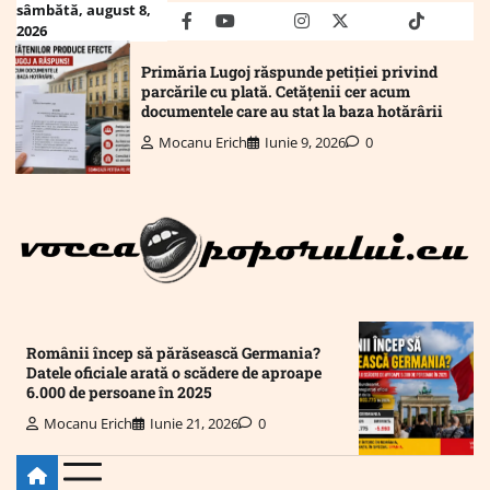
Skip
sâmbătă, august 8,
facebook
youtube
Mail
instagram
twitter
truth
tiktok
wha
2026
to
content
Primăria Lugoj răspunde petiției privind
parcările cu plată. Cetățenii cer acum
documentele care au stat la baza hotărârii
Mocanu Erich
Iunie 9, 2026
0
Românii încep să părăsească Germania?
Datele oficiale arată o scădere de aproape
6.000 de persoane în 2025
Mocanu Erich
Iunie 21, 2026
0