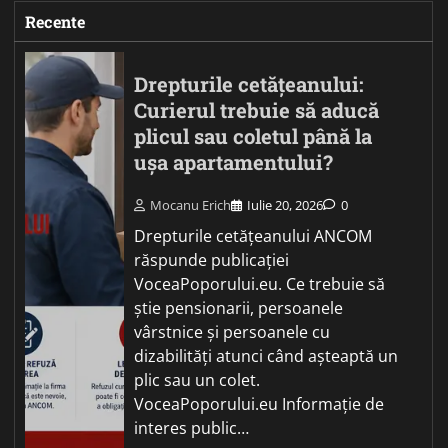
Recente
Drepturile cetățeanului:
Curierul trebuie să aducă
plicul sau coletul până la
ușa apartamentului?
Mocanu Erich
Iulie 20, 2026
0
Drepturile cetățeanului ANCOM
răspunde publicației
VoceaPoporului.eu. Ce trebuie să
știe pensionarii, persoanele
vârstnice și persoanele cu
dizabilități atunci când așteaptă un
plic sau un colet.
VoceaPoporului.eu Informație de
interes public…