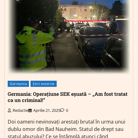
Germania
Știri externe
Germania: Operațiune SEK eșuată – „Am fost tratat
ca un criminal!”
Redactie
Aprilie 21, 2025
0
Doi oameni nevinovați arestați brutal în urma unui
dublu omor din Bad Nauheim. Statul de drept sau
statul abuzului? Ce se întâmplă atunci când