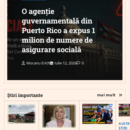
O agenție
guvernamentală din
Puerto Rico a expus 1
milion de numere de
asigurare socială
Mocanu Erich
Iulie 12, 2026
0
Știri importante
mai mult
AUSTR
ȘTIRI