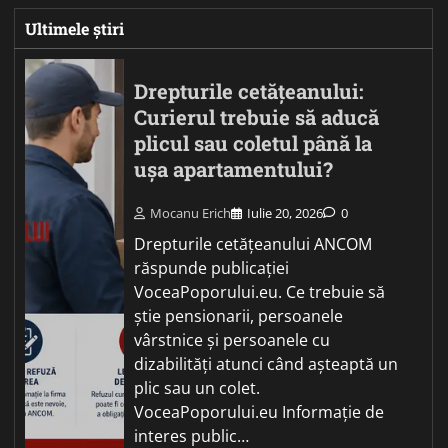
Ultimele știri
Drepturile cetățeanului:
Curierul trebuie să aducă
plicul sau coletul până la
ușa apartamentului?
Mocanu Erich
Iulie 20, 2026
0
Drepturile cetățeanului ANCOM
răspunde publicației
VoceaPoporului.eu. Ce trebuie să
știe pensionarii, persoanele
vârstnice și persoanele cu
dizabilități atunci când așteaptă un
plic sau un colet.
VoceaPoporului.eu Informație de
interes public…