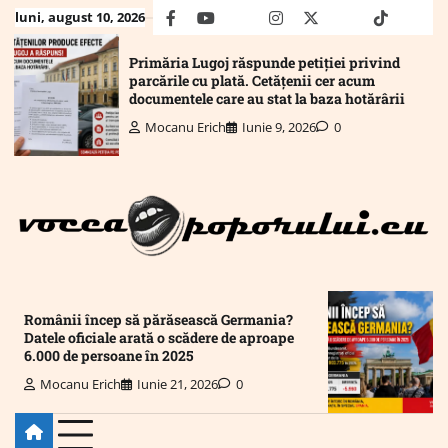
Skip
luni, august 10, 2026
facebook
youtube
Mail
instagram
twitter
truth
tiktok
wha
to
content
Primăria Lugoj răspunde petiției privind
parcările cu plată. Cetățenii cer acum
documentele care au stat la baza hotărârii
Mocanu Erich
Iunie 9, 2026
0
Românii încep să părăsească Germania?
Datele oficiale arată o scădere de aproape
6.000 de persoane în 2025
Mocanu Erich
Iunie 21, 2026
0