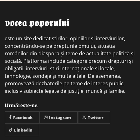
𝖛𝖔𝖈𝖊𝖆 𝖕𝖔𝖕𝖔𝖗𝖚𝖑𝖚𝖎
este un site dedicat știrilor, opiniilor și interviurilor,
concentrându-se pe drepturile omului, situația
românilor din diaspora și teme de actualitate politică și
socială. Platforma include categorii precum drepturi și
obligații, interviuri, știri internaționale și locale,
tehnologie, sondaje și multe altele. De asemenea,
promovează dezbaterile pe teme de interes public,
inclusiv subiecte legate de justiție, muncă și familie.
Urmărește-ne:
Facebook
Instagram
Twitter
Linkedin