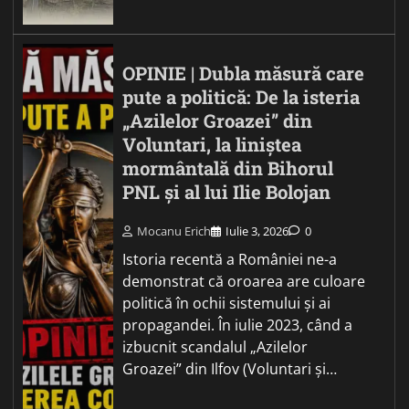
OPINIE | Dubla măsură care
pute a politică: De la isteria
„Azilelor Groazei” din
Voluntari, la liniștea
mormântală din Bihorul
PNL și al lui Ilie Bolojan
Mocanu Erich
Iulie 3, 2026
0
Istoria recentă a României ne-a
demonstrat că oroarea are culoare
politică în ochii sistemului și ai
propagandei. În iulie 2023, când a
izbucnit scandalul „Azilelor
Groazei” din Ilfov (Voluntari și…