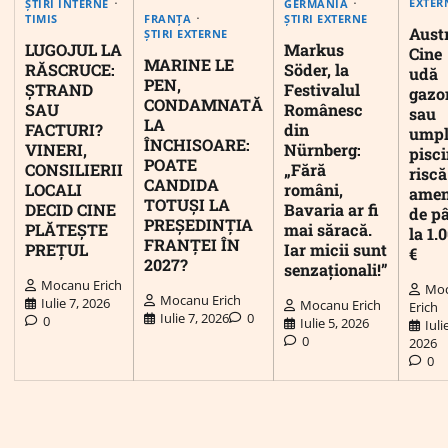
EXTER
ȘTIRI INTERNE
GERMANIA
FRANȚA
TIMIS
ȘTIRI EXTERNE
Austr
ȘTIRI EXTERNE
LUGOJUL LA
Markus
Cine
MARINE LE
RĂSCRUCE:
Söder, la
udă
PEN,
ȘTRAND
Festivalul
gazo
CONDAMNATĂ
SAU
Românesc
sau
LA
FACTURI?
din
umpl
ÎNCHISOARE:
VINERI,
Nürnberg:
pisc
POATE
CONSILIERII
„Fără
riscă
CANDIDA
LOCALI
români,
ame
TOTUȘI LA
DECID CINE
Bavaria ar fi
de p
PREȘEDINȚIA
PLĂTEȘTE
mai săracă.
la 1.
FRANȚEI ÎN
PREȚUL
Iar micii sunt
€
2027?
senzaționali!”
Mocanu Erich
Mo
Mocanu Erich
Iulie 7, 2026
Mocanu Erich
Erich
Iulie 7, 2026
0
0
Iulie 5, 2026
Iuli
0
2026
0