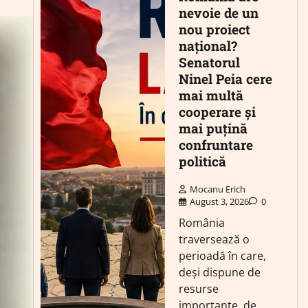
nevoie de un
nou proiect
național?
Senatorul
Ninel Peia cere
mai multă
cooperare și
mai puțină
confruntare
politică
Mocanu Erich
August 3, 2026
0
România
traversează o
perioadă în care,
deși dispune de
resurse
importante, de