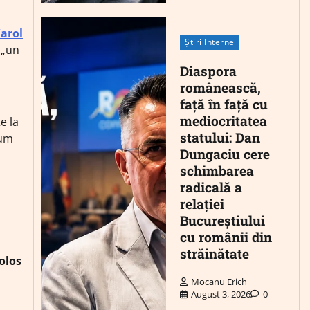
arol
Știri Interne
 „un
Diaspora
românească,
față în față cu
mediocritatea
e la
statului: Dan
cum
Dungaciu cere
schimbarea
radicală a
relației
Bucureștiului
cu românii din
străinătate
olos
.
Mocanu Erich
August 3, 2026
0