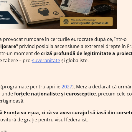
a provocat rumoare în cercurile eurocrate după ce, într-o
ijorare”
privind posibila ascensiune a extremei drepte în Fr
n într-un moment de
criză profundă de legitimitate a proiec
le tabere – pro-
suveranitate
și globaliste.
a (programate pentru aprilie
2027
), Merz a declarat că urmă
o, unde
forțele naționaliste și eurosceptice
, precum cele c
ertiginoasă.
ă Franța va eșua, ci că va avea curajul să iasă din corset
ovitură de grație pentru visul federalist.