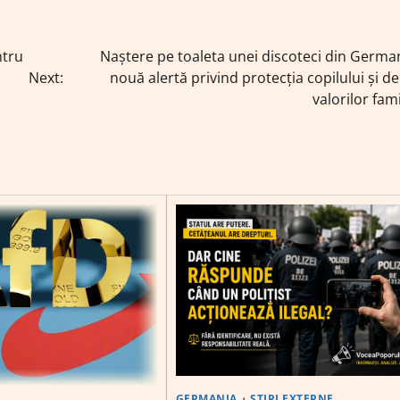
ntru
Naștere pe toaleta unei discoteci din Germa
Next:
nouă alertă privind protecția copilului și de
valorilor fami
GERMANIA
ȘTIRI EXTERNE