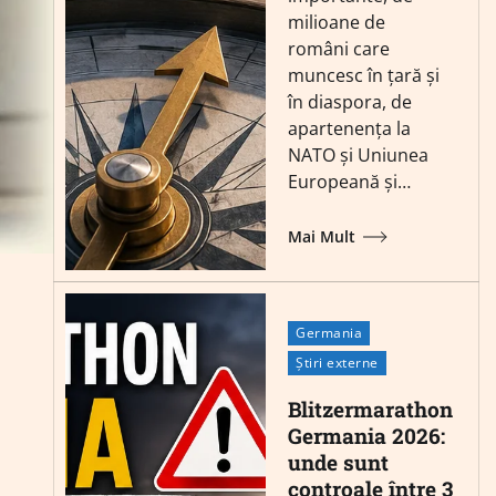
milioane de
români care
muncesc în țară și
în diaspora, de
apartenența la
NATO și Uniunea
Europeană și…
Mai Mult
Germania
Știri externe
Blitzermarathon
Germania 2026:
unde sunt
controale între 3