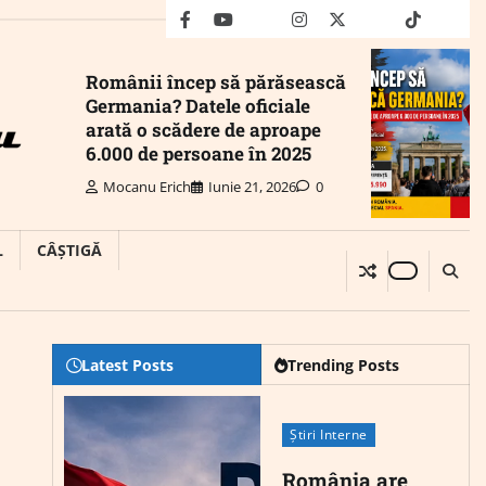
facebook
youtube
Mail
instagram
twitter
truth
tiktok
wha
Românii încep să părăsească
Germania? Datele oficiale
arată o scădere de aproape
6.000 de persoane în 2025
Mocanu Erich
Iunie 21, 2026
0
L
CÂȘTIGĂ
Latest Posts
Trending Posts
Știri Interne
România are