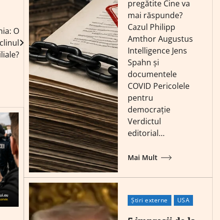
pregătite Cine va
mai răspunde?
Cazul Philipp
nia: O
Amthor Augustus
clinul
Intelligence Jens
liale?
Spahn și
documentele
COVID Pericolele
pentru
democrație
Verdictul
editorial…
Mai Mult
Știri externe
USA