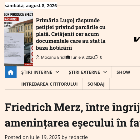
Skip
sâmbătă, august 8, 2026
to
content
Primăria Lugoj răspunde
petiției privind parcările cu
plată. Cetățenii cer acum
documentele care au stat la
baza hotărârii
Mocanu Erich
Iunie 9, 2026
0
ȘTIRI INTERNE
ȘTIRI EXTERNE
SHOW
INTREBAREA CITITORULUI
SONDAJ
Friedrich Merz, între îngrij
amenințarea eșecului în fa
Posted on
iulie 19, 2025
by
redactie