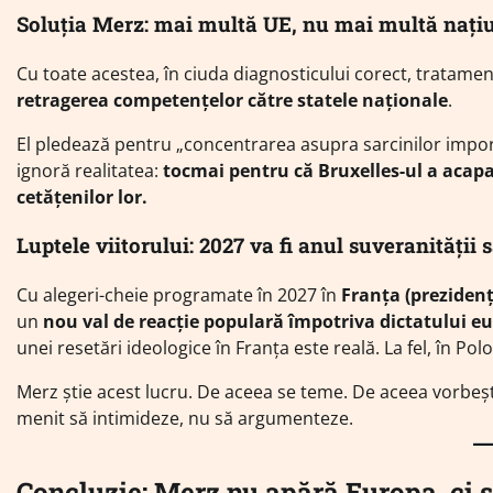
Soluția Merz: mai multă UE, nu mai multă nați
Cu toate acestea, în ciuda diagnosticului corect, tratame
retragerea competențelor către statele naționale
.
El pledează pentru „concentrarea asupra sarcinilor impor
ignoră realitatea:
tocmai pentru că Bruxelles-ul a acapa
cetățenilor lor.
Luptele viitorului: 2027 va fi anul suveranității
Cu alegeri-cheie programate în 2027 în
Franța (prezidenț
un
nou val de reacție populară împotriva dictatului eu
unei resetări ideologice în Franța este reală. La fel, în Pol
Merz știe acest lucru. De aceea se teme. De aceea vorbeș
menit să intimideze, nu să argumenteze.
Concluzie: Merz nu apără Europa, ci s