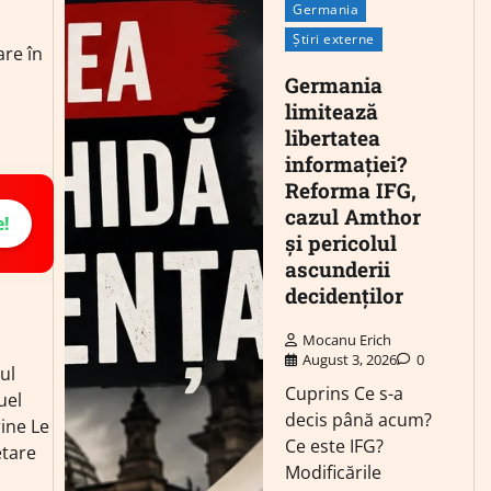
Germania
Știri externe
are în
Germania
limitează
libertatea
informației?
Reforma IFG,
cazul Amthor
e!
și pericolul
ascunderii
decidenților
.
Mocanu Erich
August 3, 2026
0
ul
Cuprins Ce s-a
el
decis până acum?
ine Le
Ce este IFG?
etare
Modificările