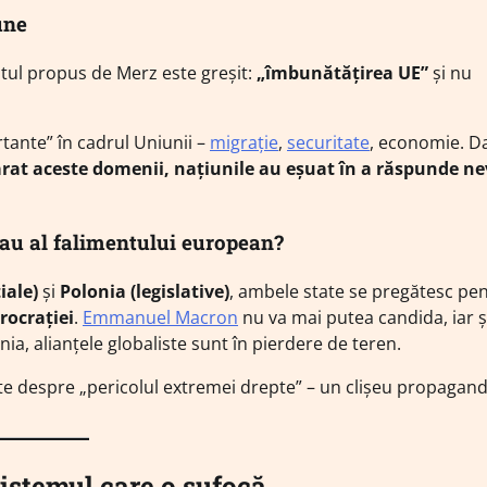
une
ntul propus de Merz este greșit:
„îmbunătățirea UE”
și nu
tante” în cadrul Uniunii –
migrație
,
securitate
, economie. D
rat aceste domenii, națiunile au eșuat în a răspunde ne
 sau al falimentului european?
iale)
și
Polonia (legislative)
, ambele state se pregătesc pe
rocrației
.
Emmanuel Macron
nu va mai putea candida, iar 
onia, alianțele globaliste sunt în pierdere de teren.
te despre „pericolul extremei drepte” – un clișeu propagand
istemul care o sufocă