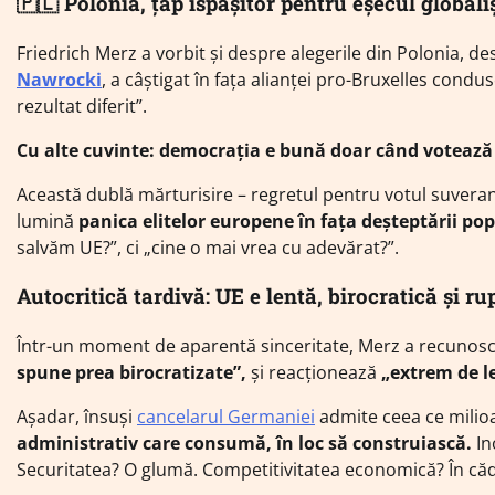
🇵🇱 Polonia, țap ispășitor pentru eșecul globaliș
Friedrich Merz a vorbit și despre alegerile din Polonia, de
Nawrocki
, a câștigat în fața alianței pro-Bruxelles condu
rezultat diferit”.
Cu alte cuvinte: democrația e bună doar când votează 
Această dublă mărturisire – regretul pentru votul suverani
lumină
panica elitelor europene în fața deșteptării po
salvăm UE?”, ci „cine o mai vrea cu adevărat?”.
Autocritică tardivă: UE e lentă, birocratică și ru
Într-un moment de aparentă sinceritate, Merz a recunoscu
spune prea birocratizate”,
și reacționează
„extrem de l
Așadar, însuși
cancelarul Germaniei
admite ceea ce milioa
administrativ care consumă, în loc să construiască.
In
Securitatea? O glumă. Competitivitatea economică? În căd