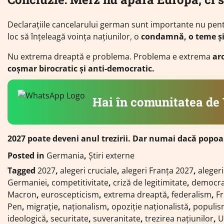
Declarațiile cancelarului german sunt importante nu pent
loc să înțeleagă voința națiunilor, o
condamnă, o teme și
Nu extrema dreaptă e problema. Problema e extrema
ar
coșmar birocratic și anti-democratic.
Hai în comunitatea d
2027 poate deveni anul trezirii. Dar numai dacă popoar
Posted in
Germania
,
Știri externe
Tagged
2027
,
alegeri cruciale
,
alegeri Franța 2027
,
aleger
Germaniei
,
competitivitate
,
criză de legitimitate
,
democra
Macron
,
euroscepticism
,
extrema dreaptă
,
federalism
,
Fr
Pen
,
migrație
,
naționalism
,
opoziție naționalistă
,
populi
ideologică
,
securitate
,
suveranitate
,
trezirea națiunilor
,
U