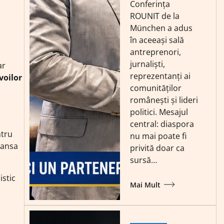
Conferința
ROUNIT de la
München a adus
în aceeași sală
antreprenori,
jurnaliști,
ar
reprezentanți ai
voilor
comunităților
românești și lideri
politici. Mesajul
central: diaspora
ntru
nu mai poate fi
șansa
privită doar ca
sursă…
istic
Mai Mult