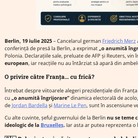
Berlin, 19 iulie 2025
– Cancelarul german
Friedrich Merz
conferință de presă la Berlin, a exprimat
„o anumită îngr
Polonia. Declarațiile sale, preluate de AFP și Reuters, vi
european
, iar reacțiile nu au întârziat să apară din ambe
O privire către Franța… cu frică?
Întrebat despre viitoarele alegeri prezidențiale din Franț
cu
„o anumită îngrijorare”
dinamica electorală de acol
de
Jordan Bardella
și
Marine Le Pen
, sunt în ascensiune v
Cu alte cuvinte, șeful guvernului de la Berlin
nu se teme c
ideologic de la
Bruxelles
.
Iar asta ar putea reprezenta o l