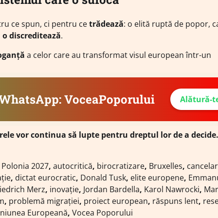
ru ce spun, ci pentru ce
trădează
: o elită ruptă de popor, c
 o discreditează
.
oganță
a celor care au transformat visul european într-un
e WhatsApp: VoceaPoporului
Alătură-t
ele vor continua să lupte pentru dreptul lor de a decide
i Polonia 2027
,
autocritică
,
birocratizare
,
Bruxelles
,
cancelar
ție
,
dictat eurocratic
,
Donald Tusk
,
elite europene
,
Emmanu
iedrich Merz
,
inovație
,
Jordan Bardella
,
Karol Nawrocki
,
Mar
sm
,
problemă migrației
,
proiect european
,
răspuns lent
,
res
niunea Europeană
,
Vocea Poporului