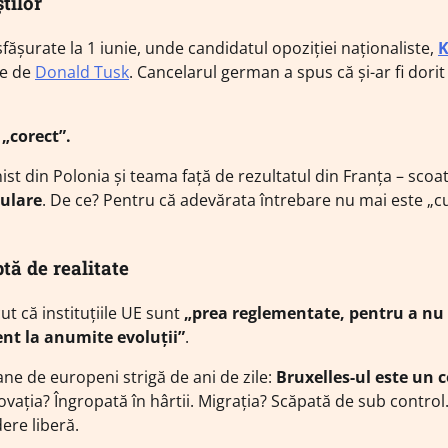
tilor
sfășurate la 1 iunie, unde candidatul opoziției naționaliste,
K
se de
Donald Tusk
. Cancelarul german a spus că și-ar fi dorit
„corect”.
st din Polonia și teama față de rezultatul din Franța – scoat
pulare
. De ce? Pentru că adevărata întrebare nu mai este „
ptă de realitate
t că instituțiile UE sunt
„prea reglementate, pentru a nu
ent la anumite evoluții”
.
ne de europeni strigă de ani de zile:
Bruxelles-ul este un c
ovația? Îngropată în hârtii. Migrația? Scăpată de sub control
ere liberă.