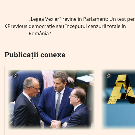
Navigare
„Legea Vexler” revine în Parlament: Un test pe
Previous:
democrație sau începutul cenzurii totale în
în
România?
articole
Publicații conexe