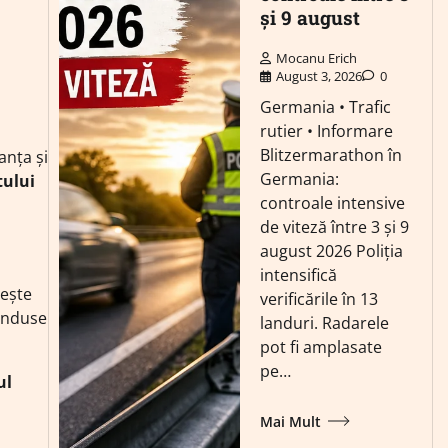
și 9 august
Mocanu Erich
August 3, 2026
0
Germania • Trafic
rutier • Informare
Blitzermarathon în
anța și
Germania:
tului
controale intensive
de viteză între 3 și 9
august 2026 Poliția
intensifică
rește
verificările în 13
onduse
landuri. Radarele
pot fi amplasate
pe…
ul
Mai Mult