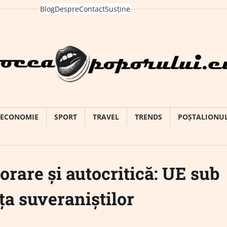
Blog
Despre
Contact
Susține
ECONOMIE
SPORT
TRAVEL
TRENDS
POȘTALIONU
orare și autocritică: UE sub
ța suveraniștilor