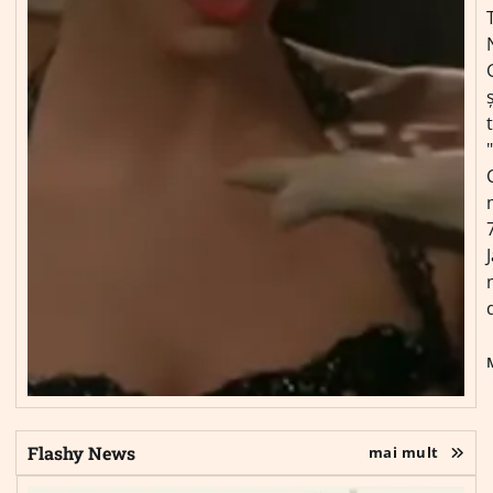
ș
Flashy News
mai mult