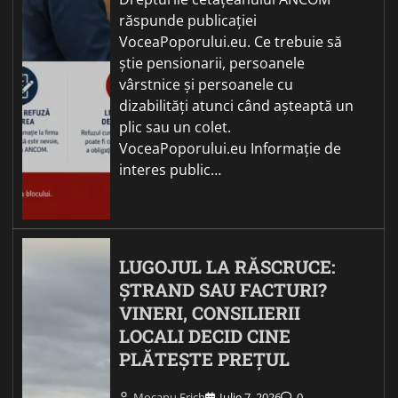
răspunde publicației
VoceaPoporului.eu. Ce trebuie să
știe pensionarii, persoanele
vârstnice și persoanele cu
dizabilități atunci când așteaptă un
plic sau un colet.
VoceaPoporului.eu Informație de
interes public…
LUGOJUL LA RĂSCRUCE:
ȘTRAND SAU FACTURI?
VINERI, CONSILIERII
LOCALI DECID CINE
PLĂTEȘTE PREȚUL
Mocanu Erich
Iulie 7, 2026
0