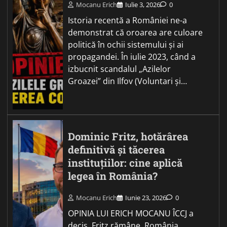
Mocanu Erich
Iulie 3, 2026
0
Istoria recentă a României ne-a
demonstrat că oroarea are culoare
politică în ochii sistemului și ai
propagandei. În iulie 2023, când a
izbucnit scandalul „Azilelor
Groazei” din Ilfov (Voluntari și…
Dominic Fritz, hotărârea
definitivă și tăcerea
instituțiilor: cine aplică
legea în România?
Mocanu Erich
Iunie 23, 2026
0
OPINIA LUI ERICH MOCANU ÎCCJ a
decis. Fritz rămâne. România