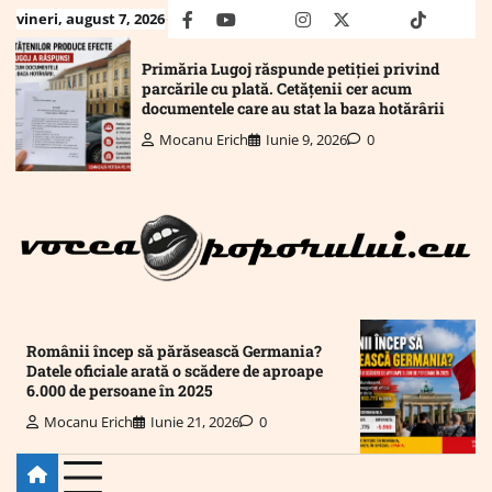
Skip
vineri, august 7, 2026
facebook
youtube
Mail
instagram
twitter
truth
tiktok
wha
to
content
Primăria Lugoj răspunde petiției privind
parcările cu plată. Cetățenii cer acum
documentele care au stat la baza hotărârii
Mocanu Erich
Iunie 9, 2026
0
Românii încep să părăsească Germania?
Datele oficiale arată o scădere de aproape
6.000 de persoane în 2025
Mocanu Erich
Iunie 21, 2026
0