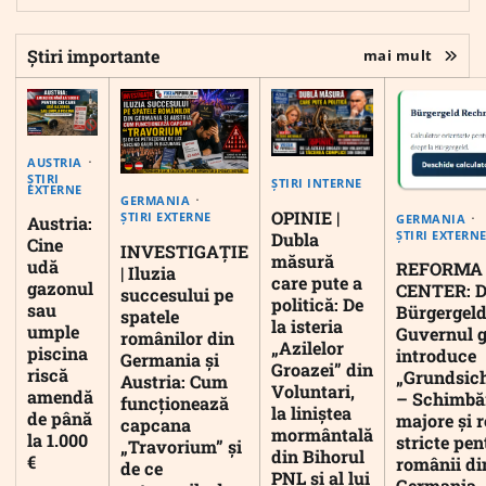
Știri importante
mai mult
AUSTRIA
ȘTIRI
ȘTIRI INTERNE
EXTERNE
GERMANIA
OPINIE |
ȘTIRI EXTERNE
GERMANIA
Austria:
ȘTIRI EXTERN
Dubla
Cine
INVESTIGAȚIE
măsură
udă
REFORMA
| Iluzia
care pute a
gazonul
CENTER: D
succesului pe
politică: De
sau
Bürgergeld
spatele
la isteria
umple
Guvernul 
românilor din
„Azilelor
piscina
introduce
Germania și
Groazei” din
riscă
„Grundsic
Austria: Cum
Voluntari,
amendă
– Schimbă
funcționează
la liniștea
de până
majore și r
capcana
mormântală
la 1.000
stricte pen
„Travorium” și
din Bihorul
€
românii di
de ce
PNL și al lui
Germania