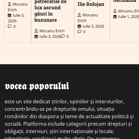
petrecerile de
Ilie Bolojan
Mocanu
lux ascund
Erich
Mocanu Er
găuri în
Mocanu
Iulie 5,
Iulie 1, 202
buzunare
Erich
2026
Iulie 3, 2026
0
Mocanu Erich
0
Iulie 3, 2026
0
𝖛𝖔𝖈𝖊𝖆 𝖕𝖔𝖕𝖔𝖗𝖚𝖑𝖚𝖎
este un site dedicat știrilor, opiniilor și interviurilor,
concentrându-se pe drepturile omului, situația
românilor din diaspora și teme de actualitate politică și
socială. Platforma include categorii precum drepturi și
obligații, interviuri, știri internaționale și locale,
tehnologie, sondaje și multe altele. De asemenea,