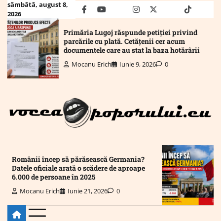
Skip
sâmbătă, august 8,
facebook
youtube
Mail
instagram
twitter
truth
tiktok
wha
2026
to
content
Primăria Lugoj răspunde petiției privind
parcările cu plată. Cetățenii cer acum
documentele care au stat la baza hotărârii
Mocanu Erich
Iunie 9, 2026
0
Românii încep să părăsească Germania?
Datele oficiale arată o scădere de aproape
6.000 de persoane în 2025
Mocanu Erich
Iunie 21, 2026
0