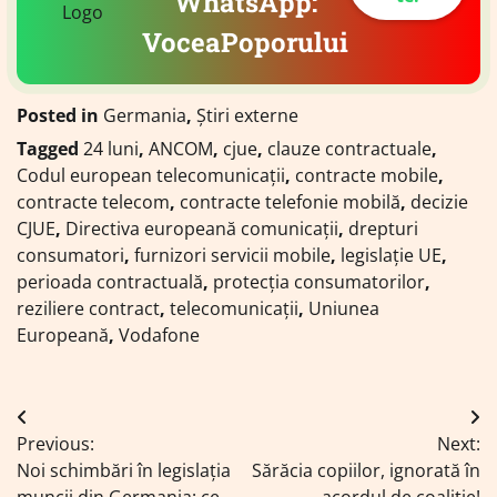
WhatsApp:
VoceaPoporului
Posted in
Germania
,
Știri externe
Tagged
24 luni
,
ANCOM
,
cjue
,
clauze contractuale
,
Codul european telecomunicații
,
contracte mobile
,
contracte telecom
,
contracte telefonie mobilă
,
decizie
CJUE
,
Directiva europeană comunicații
,
drepturi
consumatori
,
furnizori servicii mobile
,
legislație UE
,
perioada contractuală
,
protecția consumatorilor
,
reziliere contract
,
telecomunicații
,
Uniunea
Europeană
,
Vodafone
Navigare
Previous:
Next:
în
Noi schimbări în legislația
Sărăcia copiilor, ignorată în
muncii din Germania: ce
acordul de coaliție!