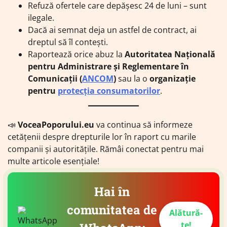
Refuză ofertele care depășesc 24 de luni – sunt
ilegale.
Dacă ai semnat deja un astfel de contract, ai
dreptul să îl contești.
Raportează orice abuz la
Autoritatea Națională
pentru Administrare și Reglementare în
Comunicații (
ANCOM
)
sau la o
organizație
pentru
protecția consumatorilor
.
📣
VoceaPoporului.eu
va continua să informeze
cetățenii despre drepturile lor în raport cu marile
companii și autoritățile. Rămâi conectat pentru mai
multe articole esențiale!
Hai în
comunitatea de
Alătură-
te!