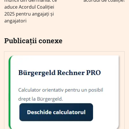
articole
aduce Acordul Coaliției
2025 pentru angajați și
angajatori
Publicații conexe