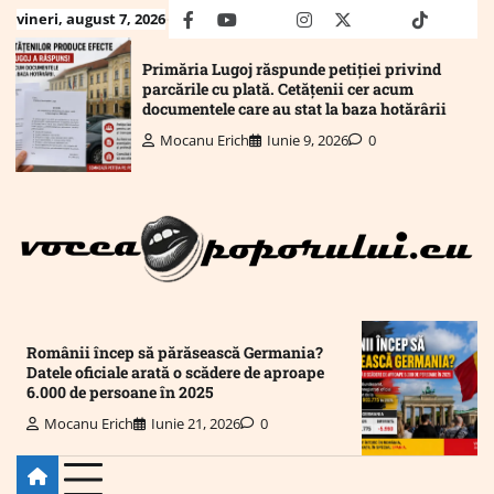
Skip
vineri, august 7, 2026
facebook
youtube
Mail
instagram
twitter
truth
tiktok
wha
to
content
Primăria Lugoj răspunde petiției privind
parcările cu plată. Cetățenii cer acum
documentele care au stat la baza hotărârii
Mocanu Erich
Iunie 9, 2026
0
Românii încep să părăsească Germania?
Datele oficiale arată o scădere de aproape
6.000 de persoane în 2025
Mocanu Erich
Iunie 21, 2026
0