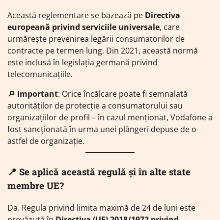
Această reglementare se bazează pe
Directiva
europeană privind serviciile universale
, care
urmărește prevenirea legării consumatorilor de
contracte pe termen lung. Din 2021, această normă
este inclusă în legislația germană privind
telecomunicațiile.
🔎
Important
: Orice încălcare poate fi semnalată
autorităților de protecție a consumatorului sau
organizațiilor de profil – în cazul menționat, Vodafone a
fost sancționată în urma unei plângeri depuse de o
astfel de organizație.
📍 Se aplică această regulă și în alte state
membre UE?
Da. Regula privind limita maximă de 24 de luni este
prevăzută în
Directiva (UE) 2018/1972 privind