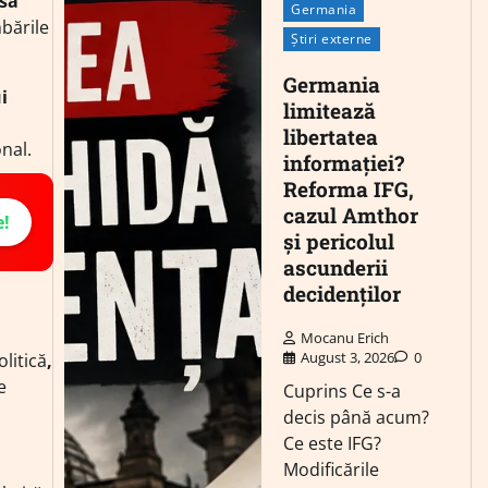
 să
Germania
bările
Știri externe
Germania
i
limitează
libertatea
nal.
informației?
Reforma IFG,
cazul Amthor
e!
și pericolul
ascunderii
decidenților
Mocanu Erich
August 3, 2026
0
litică
,
e
Cuprins Ce s-a
decis până acum?
Ce este IFG?
Modificările