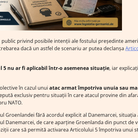
ul public privind posibile intenții ale fostului președinte amer
ntrebarea dacă un astfel de scenariu ar putea declanșa
Artic
l 5 nu ar fi aplicabil într-o asemenea situație
, iar explicaț
olective în cazul unui
atac armat împotriva unuia sau ma
pută exclusiv pentru situații în care atacul provine din afar
mbru NATO.
iul Groenlandei fără acordul explicit al Danemarcei, situația 
tul Danemarcei, de care aparține Groenlanda din punct de 
iții care să permită activarea Articolului 5 împotriva unui s