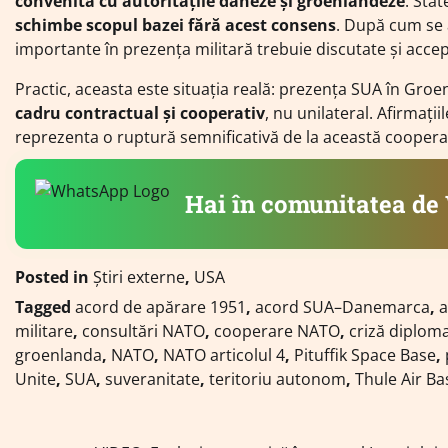
convenită cu autoritățile daneze și groenlandeze
. Sta
schimbe scopul bazei fără acest consens
. După cum se 
importante în prezența militară trebuie discutate și acce
Practic, aceasta este situația reală: prezența SUA în Gro
cadru contractual și cooperativ
, nu unilateral. Afirmați
reprezenta o ruptură semnificativă de la această cooperar
Hai în comunitatea d
Posted in
Știri externe
,
USA
Tagged
acord de apărare 1951
,
acord SUA–Danemarca
,
a
militare
,
consultări NATO
,
cooperare NATO
,
criză diploma
groenlanda
,
NATO
,
NATO articolul 4
,
Pituffik Space Base
,
Unite
,
SUA
,
suveranitate
,
teritoriu autonom
,
Thule Air Ba