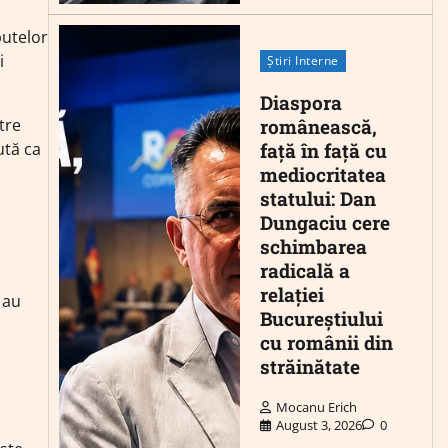
putelor
i
Știri Interne
Diaspora
românească,
tre
față în față cu
ută ca
mediocritatea
statului: Dan
Dungaciu cere
schimbarea
radicală a
relației
 au
Bucureștiului
cu românii din
străinătate
Mocanu Erich
August 3, 2026
0