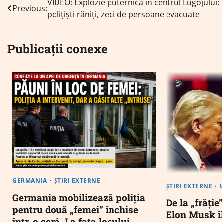
Navigare
VIDEO: Explozie puternică în centrul Lugojului: 
Previous:
polițiști răniți, zeci de persoane evacuate
în
articole
Publicații conexe
GERMANIA
ȘTIRI EXTERNE
ȘTIRI EXTERNE
Germania mobilizează poliția
De la „frăție”
pentru două „femei” închise
Elon Musk î
într-o seră. La fața locului,