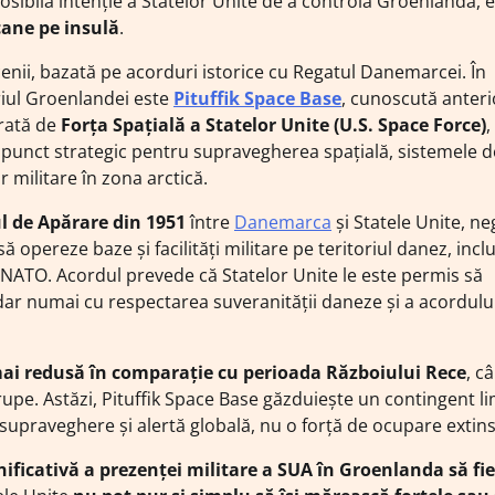
osibilă intenție a Statelor Unite de a controla Groenlanda, 
cane pe insulă
.
enii, bazată pe acorduri istorice cu Regatul Danemarcei. În
riul Groenlandei este
Pituffik Space Base
, cunoscută anteri
erată de
Forța Spațială a Statelor Unite (U.S. Space Force)
,
n punct strategic pentru supravegherea spațială, sistemele d
r militare în zona arctică.
l de Apărare din 1951
între
Danemarca
și Statele Unite, ne
ă opereze baze și facilități militare pe teritoriul danez, inclu
 NATO. Acordul prevede că Statelor Unite le este permis să
e, dar numai cu respectarea suveranității daneze și a acordulu
ai redusă în comparație cu perioada Războiului Rece
, c
e. Astăzi, Pituffik Space Base găzduiește un contingent li
supraveghere și alertă globală, nu o forță de ocupare extins
ificativă a prezenței militare a SUA în Groenlanda să fie