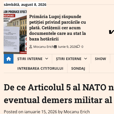
Skip
sâmbătă, august 8, 2026
to
content
Primăria Lugoj răspunde
petiției privind parcările cu
plată. Cetățenii cer acum
documentele care au stat la
baza hotărârii
Mocanu Erich
Iunie 9, 2026
0
ȘTIRI INTERNE
ȘTIRI EXTERNE
SHOW
INTREBAREA CITITORULUI
SONDAJ
De ce Articolul 5 al NATO n
eventual demers militar a
Posted on
ianuarie 15, 2026
by
Mocanu Erich