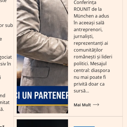
este
Conferința
ROUNIT de la
München a adus
în aceeași sală
or sub
antreprenori,
jurnaliști,
e
reprezentanți ai
comunităților
românești și lideri
gociat
politici. Mesajul
siv în
central: diaspora
nu mai poate fi
i
privită doar ca
sursă…
ând
mitat
Mai Mult
ă.