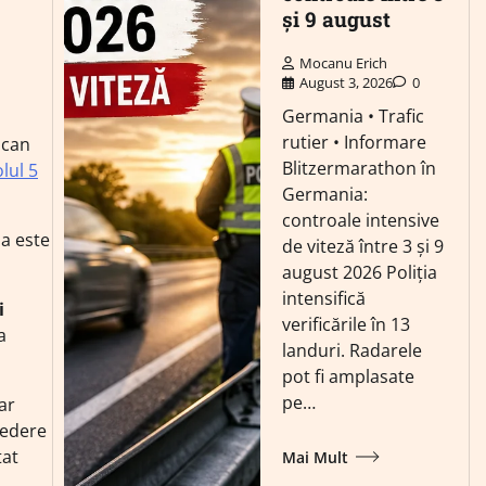
și 9 august
Mocanu Erich
August 3, 2026
0
Germania • Trafic
rutier • Informare
ican
Blitzermarathon în
olul 5
Germania:
controale intensive
ia este
de viteză între 3 și 9
august 2026 Poliția
intensifică
i
verificările în 13
a
landuri. Radarele
pot fi amplasate
pe…
ar
vedere
tat
Mai Mult