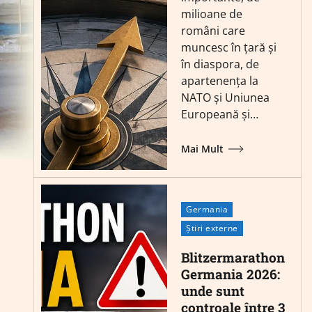
milioane de
români care
muncesc în țară și
în diaspora, de
apartenența la
NATO și Uniunea
Europeană și…
Mai Mult
Germania
Știri externe
Blitzermarathon
Germania 2026:
unde sunt
controale între 3