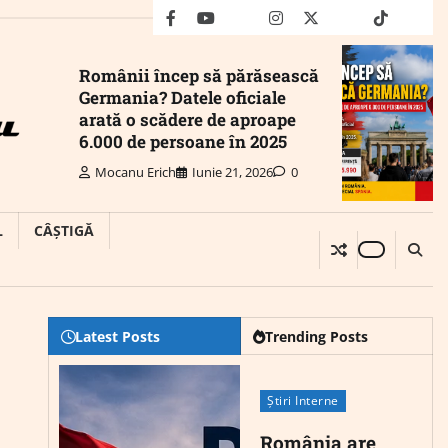
facebook
youtube
Mail
instagram
twitter
truth
tiktok
wha
Românii încep să părăsească
Germania? Datele oficiale
arată o scădere de aproape
6.000 de persoane în 2025
Mocanu Erich
Iunie 21, 2026
0
L
CÂȘTIGĂ
Latest Posts
Trending Posts
Știri Interne
România are