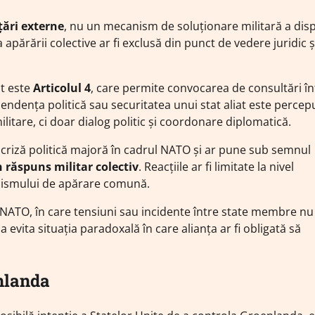
țări externe
, nu un mecanism de soluționare militară a dis
a apărării colective ar fi exclusă din punct de vedere juridic ș
at este
Articolul 4
, care permite convocarea de consultări în
endența politică sau securitatea unui stat aliat este percep
ilitare, ci doar dialog politic și coordonare diplomatică.
 criză politică majoră în cadrul NATO și ar pune sub semnul
răspuns militar colectiv
. Reacțiile ar fi limitate la nivel
canismului de apărare comună.
a NATO, în care tensiuni sau incidente între state membre nu
 evita situația paradoxală în care alianța ar fi obligată să
enlanda