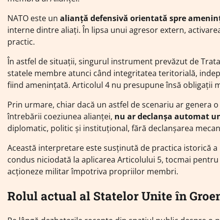
NATO este un
alianță defensivă orientată spre amenin
interne dintre aliați. În lipsa unui agresor extern, activare
practic.
În astfel de situații, singurul instrument prevăzut de Trat
statele membre atunci când integritatea teritorială, indep
fiind amenințată. Articolul 4 nu presupune însă obligații m
Prin urmare, chiar dacă un astfel de scenariu ar genera o
întrebării coeziunea alianței,
nu ar declanșa automat un 
diplomatic, politic și instituțional, fără declanșarea me
Această interpretare este susținută de practica istorică 
condus niciodată la aplicarea Articolului 5, tocmai pentru a
acționeze militar împotriva propriilor membri.
Rolul actual al Statelor Unite în Gro