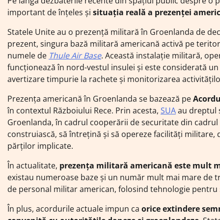
Pe lângă dezbaterile recente din spațiul public despre o p
important de înțeles și
situația reală a prezenței ameri
Statele Unite au o prezență militară în Groenlanda de dec
prezent, singura bază militară americană activă pe terito
numele de
Thule Air Base
. Această instalație militară, op
funcționează în nord-vestul insulei și este considerată u
avertizare timpurie la rachete și monitorizarea activitățilo
Prezența americană în Groenlanda se bazează pe
Acordu
în contextul Războiului Rece. Prin acesta,
SUA
au dreptul s
Groenlanda, în cadrul cooperării de securitate din cadrul
construiască, să întrețină și să opereze facilități militar
părților implicate.
În actualitate,
prezența militară americană este mult m
existau numeroase baze și un număr mult mai mare de trup
de personal militar american, folosind tehnologie pentru 
În plus, acordurile actuale impun ca
orice extindere semn