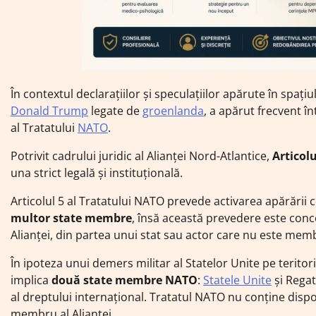
În contextul declarațiilor și speculațiilor apărute în spați
Donald Trump
legate de
groenlanda
, a apărut frecvent î
al Tratatului
NATO
.
Potrivit cadrului juridic al Alianței Nord-Atlantice,
Articolu
una strict legală și instituțională.
Articolul 5 al Tratatului NATO prevede activarea apărării c
multor state membre
, însă această prevedere este conce
Alianței, din partea unui stat sau actor care nu este me
În ipoteza unui demers militar al Statelor Unite pe teritor
implica
două state membre NATO
:
Statele Unite
și Rega
al dreptului internațional. Tratatul NATO nu conține dispoz
membru al Alianței.