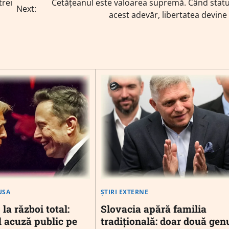
trei
Cetățeanul este valoarea supremă. Când statu
Next:
acest adevăr, libertatea devine 
USA
ȘTIRI EXTERNE
 la război total:
Slovacia apără familia
l acuză public pe
tradițională: doar două gen