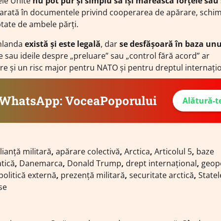
tele Unite
nu pot pur și simplu să își mărească forțele sau
arată în documentele privind cooperarea de apărare, schim
ptate de ambele părți.
enlanda
există și este legală
, dar
se desfășoară în baza unu
ile sau ideile despre „preluare” sau „control fără acord” ar
e și un risc major pentru NATO și pentru dreptul internațio
e WhatsApp: VoceaPoporului
Alătură-t
lianță militară
,
apărare colectivă
,
Arctica
,
Articolul 5
,
baze
tică
,
Danemarca
,
Donald Trump
,
drept internațional
,
geopo
politică externă
,
prezență militară
,
securitate arctică
,
Statel
se