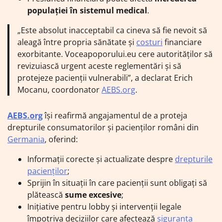
populației în sistemul medical
.
„Este absolut inacceptabil ca cineva să fie nevoit să
aleagă între propria sănătate și
costuri
financiare
exorbitante. Voceapoporului.eu cere autorităților să
revizuiască urgent aceste reglementări și să
protejeze pacienții vulnerabili”, a declarat Erich
Mocanu, coordonator
AEBS.org
.
AEBS.org
își reafirmă angajamentul de a proteja
drepturile consumatorilor și pacienților români din
Germania
, oferind:
Informații corecte și actualizate despre
drepturile
pacienților
;
Sprijin în situații în care pacienții sunt obligați să
plătească
sume excesive
;
Inițiative pentru lobby și intervenții legale
împotriva deciziilor care afectează
siguranța