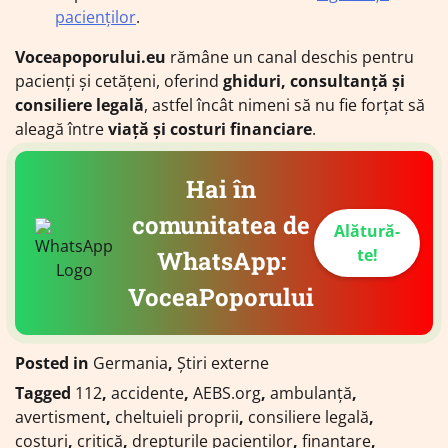
pacienților
.
Voceapoporului.eu
rămâne un canal deschis pentru
pacienți și cetățeni, oferind
ghiduri, consultanță și
consiliere legală
, astfel încât nimeni să nu fie forțat să
aleagă între
viață și costuri financiare
.
Hai în
comunitatea de
Alătură-
te!
WhatsApp:
VoceaPoporului
Posted in
Germania
,
Știri externe
Tagged
112
,
accidente
,
AEBS.org
,
ambulanță
,
avertisment
,
cheltuieli proprii
,
consiliere legală
,
costuri
,
critică
,
drepturile pacienților
,
finanțare
,