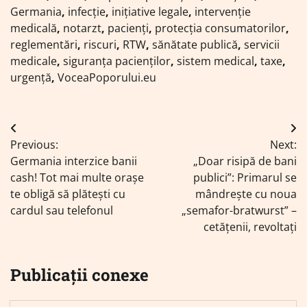
Germania
,
infecție
,
inițiative legale
,
intervenție
medicală
,
notarzt
,
pacienți
,
protecția consumatorilor
,
reglementări
,
riscuri
,
RTW
,
sănătate publică
,
servicii
medicale
,
siguranța pacienților
,
sistem medical
,
taxe
,
urgență
,
VoceaPoporului.eu
Navigare
Previous:
Next:
în
Germania interzice banii
„Doar risipă de bani
articole
cash! Tot mai multe orașe
publici”: Primarul se
te obligă să plătești cu
mândrește cu noua
cardul sau telefonul
„semafor-bratwurst” –
cetățenii, revoltați
Publicații conexe