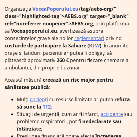
Organizația
VoceaPoporului.eu
/tag/aebs-org/"
class="highlighted-tag">AEBS.org" target="_blank"
rel="noreferrer noopener">AEBS.org
, prin platforma
sa
Voceapoporului.eu
, avertizează asupra
consecințelor grave ale noilor
reglementări
privind
costurile de participare la Salvare (
RTW
)
. În anumite
orașe și landuri, pacienții ar putea fi obligați să
plătească aproximativ
260 €
pentru fiecare chemare a
ambulanței, din proprie buzunar.
Această măsură
creează un risc major pentru
sănătatea publică
:
Mulți
pacienți
cu resurse limitate ar putea
refuza
să sune la
112
;
Situații de urgență, cum ar fi infarct,
accidente
sau
probleme respiratorii, pot fi
nedeclarate sau
întârziate
;
Presiunea financiară poate afecta
încrederea