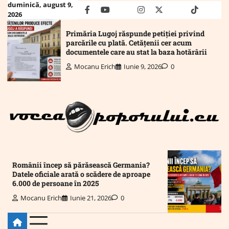
Skip
duminică, august 9,
facebook
youtube
Mail
instagram
twitter
truth
tiktok
wha
2026
to
content
Primăria Lugoj răspunde petiției privind
parcările cu plată. Cetățenii cer acum
documentele care au stat la baza hotărârii
Mocanu Erich
Iunie 9, 2026
0
Românii încep să părăsească Germania?
Datele oficiale arată o scădere de aproape
6.000 de persoane în 2025
Mocanu Erich
Iunie 21, 2026
0