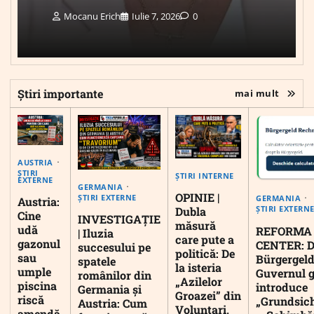
Mocanu Erich
Iulie 7, 2026
0
Știri importante
mai mult
AUSTRIA
ȘTIRI
ȘTIRI INTERNE
EXTERNE
GERMANIA
OPINIE |
ȘTIRI EXTERNE
GERMANIA
Austria:
ȘTIRI EXTERN
Dubla
Cine
INVESTIGAȚIE
măsură
udă
REFORMA
| Iluzia
care pute a
gazonul
CENTER: D
succesului pe
politică: De
sau
Bürgergeld
spatele
la isteria
umple
Guvernul 
românilor din
„Azilelor
piscina
introduce
Germania și
Groazei” din
riscă
„Grundsic
Austria: Cum
Voluntari,
amendă