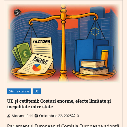
Știri externe
UE
UE și cetățenii: Costuri enorme, efecte limitate și
inegalitate între state
Mocanu Erich
Octombrie 22, 2025
0
Parlamentul European și Comisia Europeană adoptă