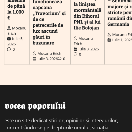
– Schimbă
funcționează
la liniștea
de până
majore și r
capcana
mormântală
la 1.000
stricte pen
„Travorium” și
din Bihorul
€
românii di
de ce
PNL și al lui
Germania
petrecerile de
Ilie Bolojan
Mocanu
lux ascund
Erich
Mocanu Er
găuri în
Mocanu
Iulie 5,
Iulie 1, 202
buzunare
Erich
2026
Iulie 3, 2026
0
Mocanu Erich
0
Iulie 3, 2026
0
𝖛𝖔𝖈𝖊𝖆 𝖕𝖔𝖕𝖔𝖗𝖚𝖑𝖚𝖎
este un site dedicat știrilor, opiniilor și interviurilor,
concentrându-se pe drepturile omului, situația