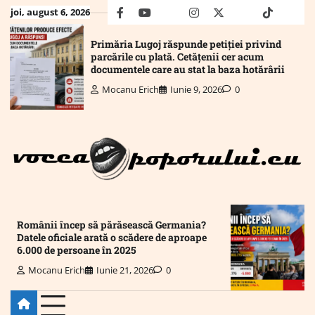
Skip
joi, august 6, 2026
facebook
youtube
Mail
instagram
twitter
truth
tiktok
wha
to
content
Primăria Lugoj răspunde petiției privind
parcările cu plată. Cetățenii cer acum
documentele care au stat la baza hotărârii
Mocanu Erich
Iunie 9, 2026
0
Românii încep să părăsească Germania?
Datele oficiale arată o scădere de aproape
6.000 de persoane în 2025
Mocanu Erich
Iunie 21, 2026
0