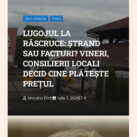
Știri Interne
Timis
LUGOJUL LA
RĂSCRUCE: ȘTRAND
SAU FACTURI? VINERI,
CONSILIERII LOCALI
DECID CINE PLĂTEȘTE
PREȚUL
Mocanu Erich
Iulie 7, 2026
0