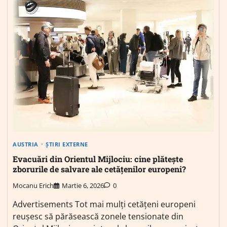
AUSTRIA
ȘTIRI EXTERNE
Evacuări din Orientul Mijlociu: cine plătește
zborurile de salvare ale cetățenilor europeni?
Mocanu Erich
Martie 6, 2026
0
Advertisements Tot mai mulți cetățeni europeni
reușesc să părăsească zonele tensionate din