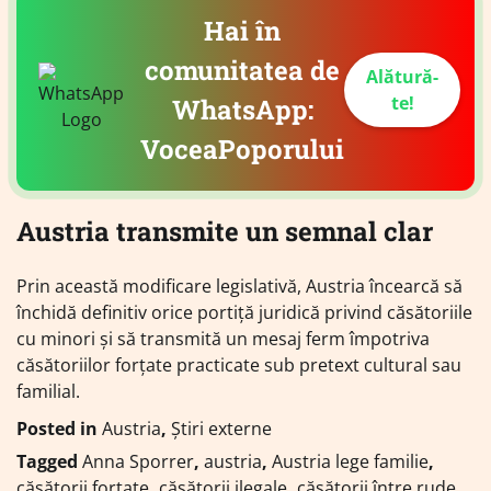
Hai în
comunitatea de
Alătură-
te!
WhatsApp:
VoceaPoporului
Austria transmite un semnal clar
Prin această modificare legislativă, Austria încearcă să
închidă definitiv orice portiță juridică privind căsătoriile
cu minori și să transmită un mesaj ferm împotriva
căsătoriilor forțate practicate sub pretext cultural sau
familial.
Posted in
Austria
,
Știri externe
Tagged
Anna Sporrer
,
austria
,
Austria lege familie
,
căsătorii forțate
,
căsătorii ilegale
,
căsătorii între rude
,