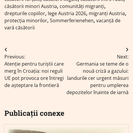
căsătorii minori Austria
,
comunități migranți
,
drepturile copiilor
,
lege Austria 2026
,
migranți Austria
,
protecția minorilor
,
Sommerferienehen
,
vacanță de
vară căsătorii
Navigare
Previous:
Next:
în
Atenție pentru turiștii care
Germania se teme de o
articole
merg în Croația: noi reguli
nouă criză a gazului:
UE pot provoca ore întregi
landurile cer urgent măsuri
de așteptare la frontieră
pentru umplerea
depozitelor înainte de iarnă
Publicații conexe