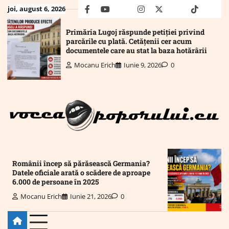
Skip
joi, august 6, 2026
facebook
youtube
Mail
instagram
twitter
truth
tiktok
wha
to
content
Primăria Lugoj răspunde petiției privind
parcările cu plată. Cetățenii cer acum
documentele care au stat la baza hotărârii
Mocanu Erich
Iunie 9, 2026
0
Românii încep să părăsească Germania?
Datele oficiale arată o scădere de aproape
6.000 de persoane în 2025
Mocanu Erich
Iunie 21, 2026
0