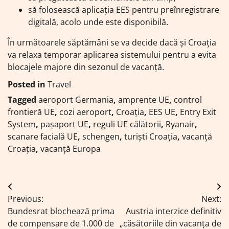
să folosească aplicația EES pentru preînregistrare
digitală, acolo unde este disponibilă.
În următoarele săptămâni se va decide dacă și Croația
va relaxa temporar aplicarea sistemului pentru a evita
blocajele majore din sezonul de vacanță.
Posted in
Travel
Tagged
aeroport Germania
,
amprente UE
,
control
frontieră UE
,
cozi aeroport
,
Croația
,
EES UE
,
Entry Exit
System
,
pașaport UE
,
reguli UE călătorii
,
Ryanair
,
scanare facială UE
,
schengen
,
turiști Croația
,
vacanță
Croația
,
vacanță Europa
Navigare
Previous:
Next:
în
Bundesrat blochează prima
Austria interzice definitiv
articole
de compensare de 1.000 de
„căsătoriile din vacanța de