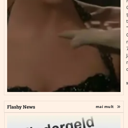
ș
Flashy News
mai mult