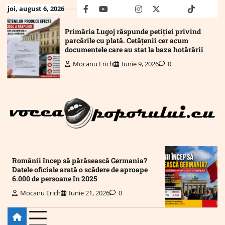
Skip
joi, august 6, 2026
facebook
youtube
Mail
instagram
twitter
truth
tiktok
wha
to
content
Primăria Lugoj răspunde petiției privind
parcările cu plată. Cetățenii cer acum
documentele care au stat la baza hotărârii
Mocanu Erich
Iunie 9, 2026
0
Românii încep să părăsească Germania?
Datele oficiale arată o scădere de aproape
6.000 de persoane în 2025
Mocanu Erich
Iunie 21, 2026
0