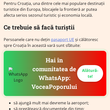
Pentru Croația, una dintre cele mai populare destinații
turistice din Europa, blocajele la frontieră ar putea
afecta serios sezonul turistic și economia locală.
Ce trebuie să facă turiștii
Persoanele care nu dețin
pașaport UE
și călătoresc
spre Croația în această vară sunt sfătuite:
Hai în
comunitatea de
Alătură-
te!
WhatsApp:
VoceaPoporului
să ajungă mult mai devreme la aeroport;
să pregătească documentele din timp;