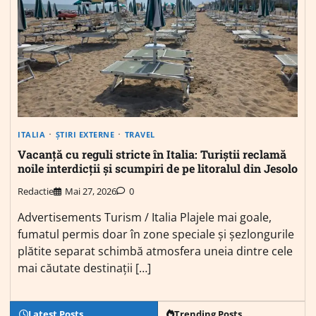
ITALIA
ȘTIRI EXTERNE
TRAVEL
Vacanță cu reguli stricte în Italia: Turiștii reclamă
noile interdicții și scumpiri de pe litoralul din Jesolo
Redactie
Mai 27, 2026
0
Advertisements Turism / Italia Plajele mai goale,
fumatul permis doar în zone speciale și șezlongurile
plătite separat schimbă atmosfera uneia dintre cele
mai căutate destinații […]
Latest Posts
Trending Posts