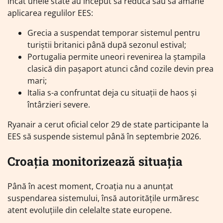
încât unele state au început să reducă sau să amâne
aplicarea regulilor EES:
Grecia a suspendat temporar sistemul pentru
turiștii britanici până după sezonul estival;
Portugalia permite uneori revenirea la ștampila
clasică din pașaport atunci când cozile devin prea
mari;
Italia s-a confruntat deja cu situații de haos și
întârzieri severe.
Ryanair a cerut oficial celor 29 de state participante la
EES să suspende sistemul până în septembrie 2026.
Croația monitorizează situația
Până în acest moment, Croația nu a anunțat
suspendarea sistemului, însă autoritățile urmăresc
atent evoluțiile din celelalte state europene.