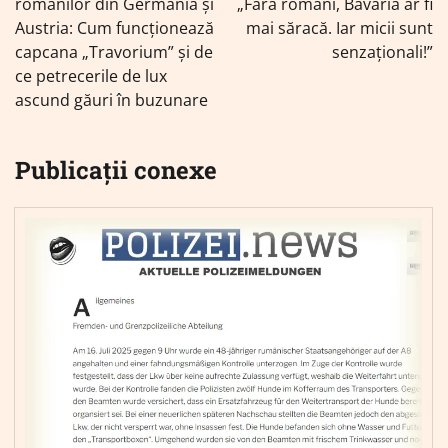
românilor din Germania și
„Fără români, Bavaria ar fi
Austria: Cum funcționează
mai săracă. Iar micii sunt
capcana „Travorium” și de
senzaționali!”
ce petrecerile de lux
ascund găuri în buzunare
Publicații conexe