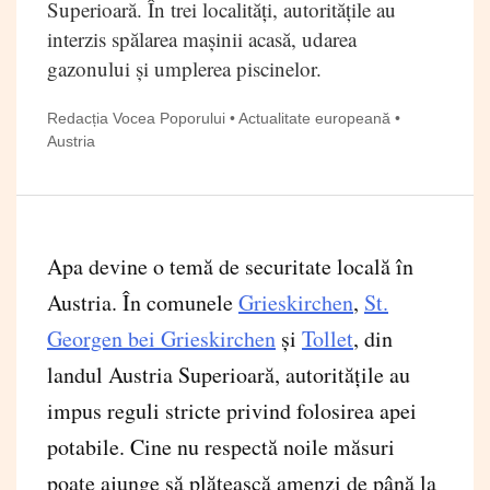
Superioară. În trei localități, autoritățile au
interzis spălarea mașinii acasă, udarea
gazonului și umplerea piscinelor.
Redacția Vocea Poporului • Actualitate europeană •
Austria
Apa devine o temă de securitate locală în
Austria. În comunele
Grieskirchen
,
St.
Georgen bei Grieskirchen
și
Tollet
, din
landul Austria Superioară, autoritățile au
impus reguli stricte privind folosirea apei
potabile. Cine nu respectă noile măsuri
poate ajunge să plătească amenzi de până la