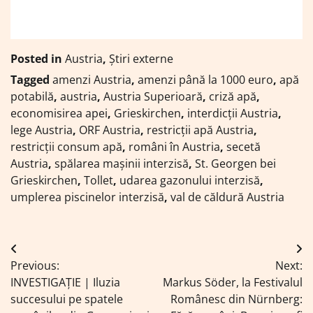
Posted in
Austria
,
Știri externe
Tagged
amenzi Austria
,
amenzi până la 1000 euro
,
apă
potabilă
,
austria
,
Austria Superioară
,
criză apă
,
economisirea apei
,
Grieskirchen
,
interdicții Austria
,
lege Austria
,
ORF Austria
,
restricții apă Austria
,
restricții consum apă
,
români în Austria
,
secetă
Austria
,
spălarea mașinii interzisă
,
St. Georgen bei
Grieskirchen
,
Tollet
,
udarea gazonului interzisă
,
umplerea piscinelor interzisă
,
val de căldură Austria
Navigare
Previous:
Next:
în
INVESTIGAȚIE | Iluzia
Markus Söder, la Festivalul
articole
succesului pe spatele
Românesc din Nürnberg: