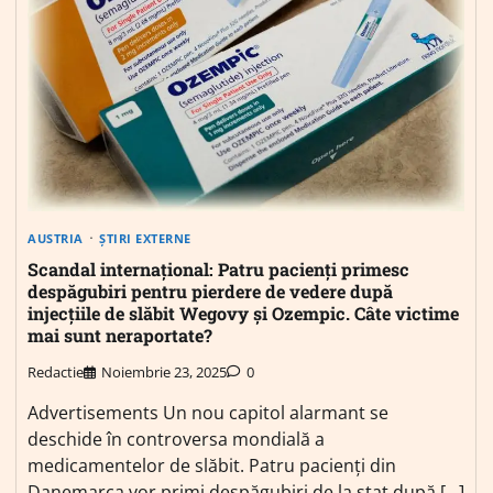
AUSTRIA
ȘTIRI EXTERNE
Scandal internațional: Patru pacienți primesc
despăgubiri pentru pierdere de vedere după
injecțiile de slăbit Wegovy și Ozempic. Câte victime
mai sunt neraportate?
Redactie
Noiembrie 23, 2025
0
Advertisements Un nou capitol alarmant se
deschide în controversa mondială a
medicamentelor de slăbit. Patru pacienți din
Danemarca vor primi despăgubiri de la stat după […]