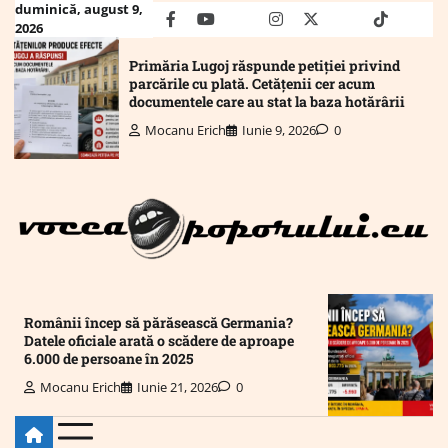
Skip
duminică, august 9,
facebook
youtube
Mail
instagram
twitter
truth
tiktok
wha
2026
to
content
Primăria Lugoj răspunde petiției privind
parcările cu plată. Cetățenii cer acum
documentele care au stat la baza hotărârii
Mocanu Erich
Iunie 9, 2026
0
Românii încep să părăsească Germania?
Datele oficiale arată o scădere de aproape
6.000 de persoane în 2025
Mocanu Erich
Iunie 21, 2026
0