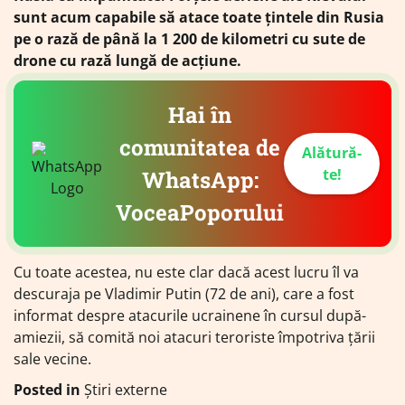
sunt acum capabile să atace toate țintele din Rusia
pe o rază de până la 1 200 de kilometri cu sute de
drone cu rază lungă de acțiune.
Hai în
comunitatea de
Alătură-
te!
WhatsApp:
VoceaPoporului
Cu toate acestea, nu este clar dacă acest lucru îl va
descuraja pe Vladimir Putin (72 de ani), care a fost
informat despre atacurile ucrainene în cursul după-
amiezii, să comită noi atacuri teroriste împotriva țării
sale vecine.
Posted in
Știri externe