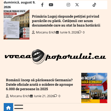
Skip
duminică, august 9,
facebook
youtube
Mail
instagram
twitter
truth
tiktok
wha
2026
to
content
Primăria Lugoj răspunde petiției privind
parcările cu plată. Cetățenii cer acum
documentele care au stat la baza hotărârii
Mocanu Erich
Iunie 9, 2026
0
Românii încep să părăsească Germania?
Datele oficiale arată o scădere de aproape
6.000 de persoane în 2025
Mocanu Erich
Iunie 21, 2026
0