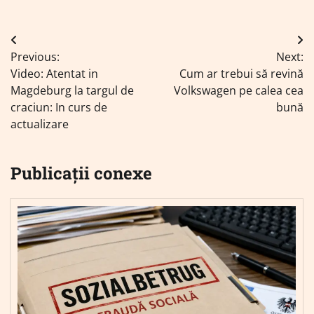
Navigare
Previous:
Next:
în
Video: Atentat in
Cum ar trebui să revină
articole
Magdeburg la targul de
Volkswagen pe calea cea
craciun: In curs de
bună
actualizare
Publicații conexe