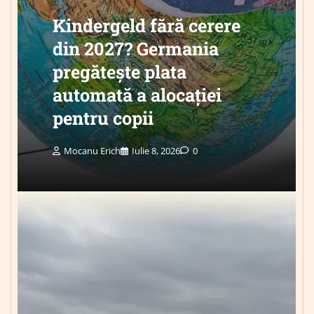
Kindergeld fără cerere
din 2027? Germania
pregătește plata
automată a alocației
pentru copii
Mocanu Erich
Iulie 8, 2026
0