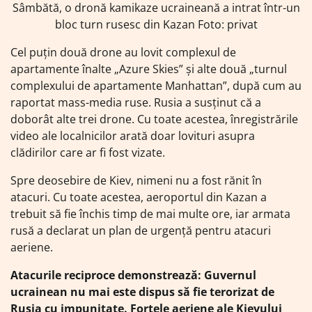
Sâmbătă, o dronă kamikaze ucraineană a intrat într-un
bloc turn rusesc din Kazan Foto: privat
Cel puțin două drone au lovit complexul de
apartamente înalte „Azure Skies” și alte două „turnul
complexului de apartamente Manhattan”, după cum au
raportat mass-media ruse. Rusia a susținut că a
doborât alte trei drone. Cu toate acestea, înregistrările
video ale localnicilor arată doar lovituri asupra
clădirilor care ar fi fost vizate.
Spre deosebire de Kiev, nimeni nu a fost rănit în
atacuri. Cu toate acestea, aeroportul din Kazan a
trebuit să fie închis timp de mai multe ore, iar armata
rusă a declarat un plan de urgență pentru atacuri
aeriene.
Atacurile reciproce demonstrează: Guvernul
ucrainean nu mai este dispus să fie terorizat de
Rusia cu impunitate. Forțele aeriene ale Kievului