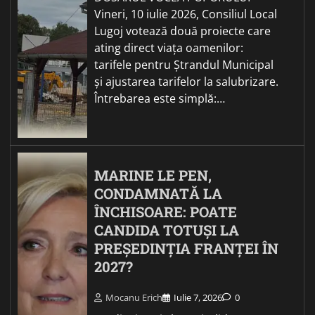
Vineri, 10 iulie 2026, Consiliul Local
Lugoj votează două proiecte care
ating direct viața oamenilor:
tarifele pentru Ștrandul Municipal
și ajustarea tarifelor la salubrizare.
Întrebarea este simplă:…
MARINE LE PEN,
CONDAMNATĂ LA
ÎNCHISOARE: POATE
CANDIDA TOTUȘI LA
PREȘEDINȚIA FRANȚEI ÎN
2027?
Mocanu Erich
Iulie 7, 2026
0