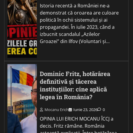
Istoria recentă a României ne-a
demonstrat că oroarea are culoare
politică în ochii sistemului și ai
propagandei. În iulie 2023, când a
izbucnit scandalul „Azilelor
Groazei” din Ilfov (Voluntari și…
Dominic Fritz, hotărârea
definitivă și tăcerea
instituțiilor: cine aplică
legea în România?
Mocanu Erich
Iunie 23, 2026
0
OPINIA LUI ERICH MOCANU ÎCCJ a
decis. Fritz rămâne. România
așteaptă explicații. Între hotărârea