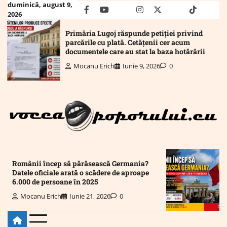
Skip
duminică, august 9,
facebook
youtube
Mail
instagram
twitter
truth
tiktok
wha
2026
to
content
Primăria Lugoj răspunde petiției privind
parcările cu plată. Cetățenii cer acum
documentele care au stat la baza hotărârii
Mocanu Erich
Iunie 9, 2026
0
Românii încep să părăsească Germania?
Datele oficiale arată o scădere de aproape
6.000 de persoane în 2025
Mocanu Erich
Iunie 21, 2026
0