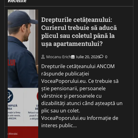
Recente
Drepturile cetățeanului:
Curierul trebuie să aducă
plicul sau coletul până la
ușa apartamentului?
Mocanu Erich
Iulie 20, 2026
0
Drepturile cetățeanului ANCOM
răspunde publicației
VoceaPoporului.eu. Ce trebuie să
știe pensionarii, persoanele
vârstnice și persoanele cu
dizabilități atunci când așteaptă un
plic sau un colet.
VoceaPoporului.eu Informație de
interes public…