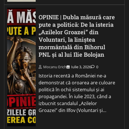
OPINIE | Dubla măsură care
pute a politică: De la isteria
„Azilelor Groazei” din
Voluntari, la liniștea
mormântală din Bihorul
PNL și al lui Ilie Bolojan
Mocanu Erich
Iulie 3, 2026
0
Istoria recentă a României ne-a
demonstrat că oroarea are culoare
politică în ochii sistemului și ai
propagandei. În iulie 2023, când a
izbucnit scandalul „Azilelor
Groazei” din Ilfov (Voluntari și…