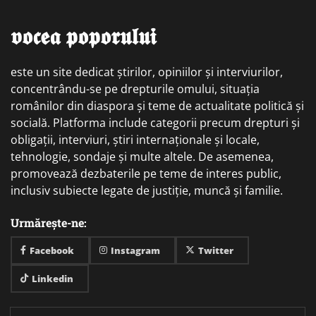
𝖛𝖔𝖈𝖊𝖆 𝖕𝖔𝖕𝖔𝖗𝖚𝖑𝖚𝖎
este un site dedicat știrilor, opiniilor și interviurilor,
concentrându-se pe drepturile omului, situația
românilor din diaspora și teme de actualitate politică și
socială. Platforma include categorii precum drepturi și
obligații, interviuri, știri internaționale și locale,
tehnologie, sondaje și multe altele. De asemenea,
promovează dezbaterile pe teme de interes public,
inclusiv subiecte legate de justiție, muncă și familie.
Urmărește-ne:
Facebook
Instagram
Twitter
Linkedin