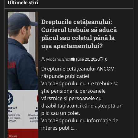
Ultimele știri
Drepturile cetățeanului:
Curierul trebuie să aducă
plicul sau coletul până la
ușa apartamentului?
Mocanu Erich
Iulie 20, 2026
0
Drepturile cetățeanului ANCOM
răspunde publicației
VoceaPoporului.eu. Ce trebuie să
știe pensionarii, persoanele
vârstnice și persoanele cu
dizabilități atunci când așteaptă un
plic sau un colet.
VoceaPoporului.eu Informație de
interes public…