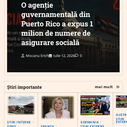
O agenție
guvernamentală din
Puerto Rico a expus 1
milion de numere de
asigurare socială
Mocanu Erich
Iulie 12, 2026
0
Știri importante
mai mult
AUSTR
ȘTIRI
EXTER
ȘTIRI INTERNE
GERMANIA
FRANȚA
TIMIS
ȘTIRI EXTERNE