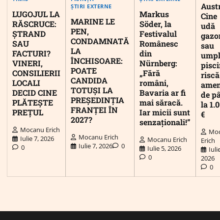
Austr
ȘTIRI EXTERNE
LUGOJUL LA
Markus
Cine
MARINE LE
RĂSCRUCE:
Söder, la
udă
PEN,
ȘTRAND
Festivalul
gazo
CONDAMNATĂ
SAU
Românesc
sau
LA
FACTURI?
din
umpl
ÎNCHISOARE:
VINERI,
Nürnberg:
pisc
POATE
CONSILIERII
„Fără
riscă
CANDIDA
LOCALI
români,
ame
TOTUȘI LA
DECID CINE
Bavaria ar fi
de p
PREȘEDINȚIA
PLĂTEȘTE
mai săracă.
la 1.
FRANȚEI ÎN
PREȚUL
Iar micii sunt
€
2027?
senzaționali!”
Mocanu Erich
Mo
Mocanu Erich
Iulie 7, 2026
Mocanu Erich
Erich
Iulie 7, 2026
0
0
Iulie 5, 2026
Iuli
0
2026
0