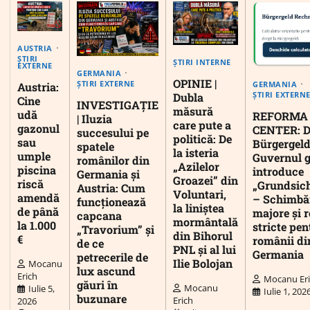
AUSTRIA
ȘTIRI
ȘTIRI INTERNE
EXTERNE
GERMANIA
OPINIE |
ȘTIRI EXTERNE
GERMANIA
Austria:
ȘTIRI EXTERN
Dubla
Cine
INVESTIGAȚIE
măsură
udă
REFORMA
| Iluzia
care pute a
gazonul
CENTER: D
succesului pe
politică: De
sau
Bürgergeld
spatele
la isteria
umple
Guvernul 
românilor din
„Azilelor
piscina
introduce
Germania și
Groazei” din
riscă
„Grundsic
Austria: Cum
Voluntari,
amendă
– Schimbă
funcționează
la liniștea
de până
majore și r
capcana
mormântală
la 1.000
stricte pen
„Travorium” și
din Bihorul
€
românii di
de ce
PNL și al lui
Germania
petrecerile de
Ilie Bolojan
Mocanu
lux ascund
Erich
Mocanu Er
găuri în
Mocanu
Iulie 5,
Iulie 1, 202
buzunare
Erich
2026