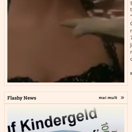
ș
Flashy News
mai mult