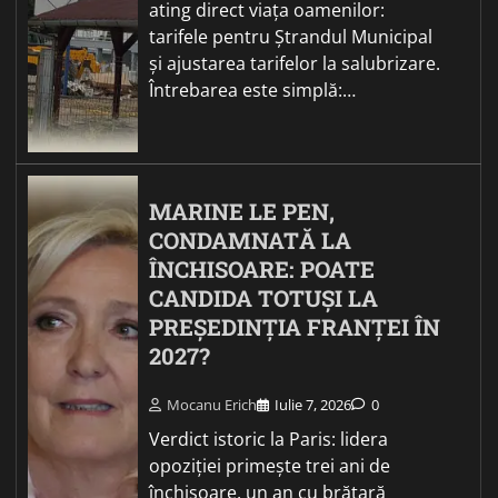
ating direct viața oamenilor:
tarifele pentru Ștrandul Municipal
și ajustarea tarifelor la salubrizare.
Întrebarea este simplă:…
MARINE LE PEN,
CONDAMNATĂ LA
ÎNCHISOARE: POATE
CANDIDA TOTUȘI LA
PREȘEDINȚIA FRANȚEI ÎN
2027?
Mocanu Erich
Iulie 7, 2026
0
Verdict istoric la Paris: lidera
opoziției primește trei ani de
închisoare, un an cu brățară