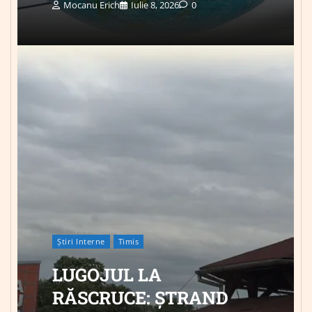
Mocanu Erich
Iulie 8, 2026
0
Știri Interne
Timis
LUGOJUL LA
RĂSCRUCE: ȘTRAND