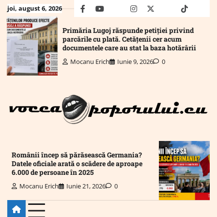
Skip
joi, august 6, 2026
facebook
youtube
Mail
instagram
twitter
truth
tiktok
wha
to
content
Primăria Lugoj răspunde petiției privind
parcările cu plată. Cetățenii cer acum
documentele care au stat la baza hotărârii
Mocanu Erich
Iunie 9, 2026
0
Românii încep să părăsească Germania?
Datele oficiale arată o scădere de aproape
6.000 de persoane în 2025
Mocanu Erich
Iunie 21, 2026
0