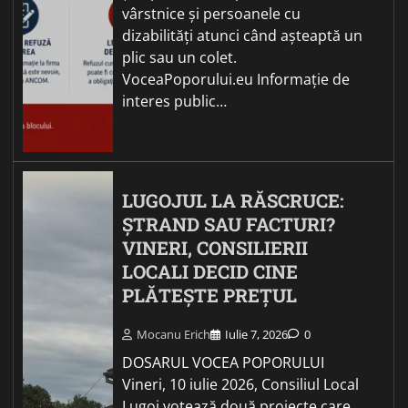
vârstnice și persoanele cu
dizabilități atunci când așteaptă un
plic sau un colet.
VoceaPoporului.eu Informație de
interes public…
LUGOJUL LA RĂSCRUCE:
ȘTRAND SAU FACTURI?
VINERI, CONSILIERII
LOCALI DECID CINE
PLĂTEȘTE PREȚUL
Mocanu Erich
Iulie 7, 2026
0
DOSARUL VOCEA POPORULUI
Vineri, 10 iulie 2026, Consiliul Local
Lugoj votează două proiecte care