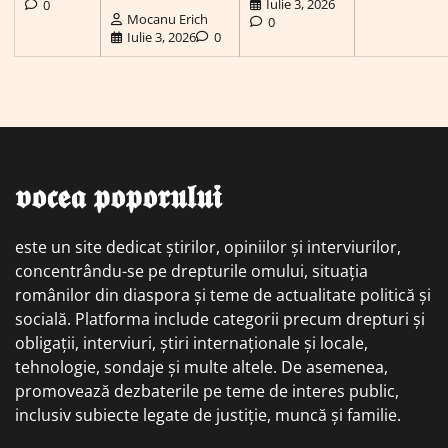
Iulie 3, 2026
0
Mocanu Erich
0
Iulie 3, 2026
0
𝖛𝖔𝖈𝖊𝖆 𝖕𝖔𝖕𝖔𝖗𝖚𝖑𝖚𝖎
este un site dedicat știrilor, opiniilor și interviurilor,
concentrându-se pe drepturile omului, situația
românilor din diaspora și teme de actualitate politică și
socială. Platforma include categorii precum drepturi și
obligații, interviuri, știri internaționale și locale,
tehnologie, sondaje și multe altele. De asemenea,
promovează dezbaterile pe teme de interes public,
inclusiv subiecte legate de justiție, muncă și familie.