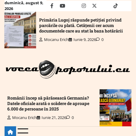
Skip
duminică, august 9,
facebook
youtube
Mail
instagram
twitter
truth
tiktok
wha
2026
to
content
Primăria Lugoj răspunde petiției privind
parcările cu plată. Cetățenii cer acum
documentele care au stat la baza hotărârii
Mocanu Erich
Iunie 9, 2026
0
Românii încep să părăsească Germania?
Datele oficiale arată o scădere de aproape
6.000 de persoane în 2025
Mocanu Erich
Iunie 21, 2026
0