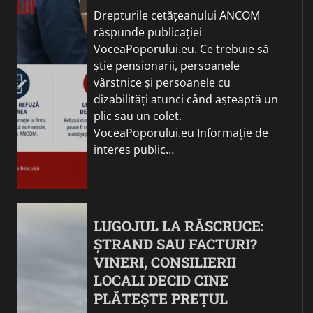
Drepturile cetățeanului ANCOM
răspunde publicației
VoceaPoporului.eu. Ce trebuie să
știe pensionarii, persoanele
vârstnice și persoanele cu
dizabilități atunci când așteaptă un
plic sau un colet.
VoceaPoporului.eu Informație de
interes public…
LUGOJUL LA RĂSCRUCE:
ȘTRAND SAU FACTURI?
VINERI, CONSILIERII
LOCALI DECID CINE
PLĂTEȘTE PREȚUL