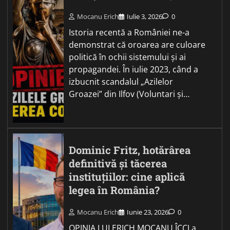
Mocanu Erich
Iulie 3, 2026
0
Istoria recentă a României ne-a
demonstrat că oroarea are culoare
politică în ochii sistemului și ai
propagandei. În iulie 2023, când a
izbucnit scandalul „Azilelor
Groazei” din Ilfov (Voluntari și…
Dominic Fritz, hotărârea
definitivă și tăcerea
instituțiilor: cine aplică
legea în România?
Mocanu Erich
Iunie 23, 2026
0
OPINIA LUI ERICH MOCANU ÎCCJ a