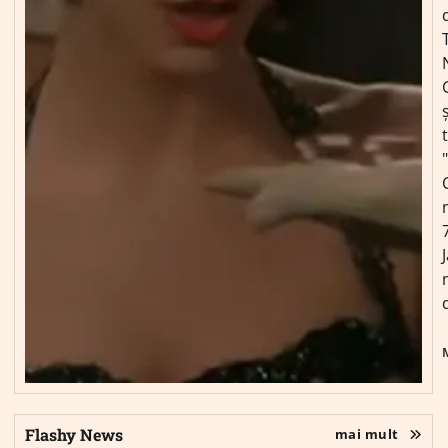
ș
Flashy News
mai mult