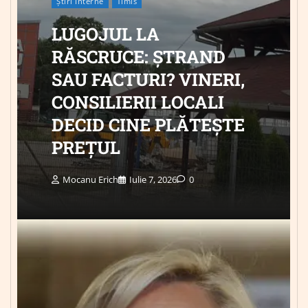
Știri Interne
Timis
LUGOJUL LA
RĂSCRUCE: ȘTRAND
SAU FACTURI? VINERI,
CONSILIERII LOCALI
DECID CINE PLĂTEȘTE
PREȚUL
Mocanu Erich
Iulie 7, 2026
0