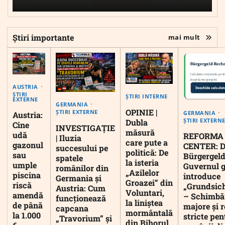
Știri importante
mai mult
AUSTRIA
ȘTIRI
ȘTIRI INTERNE
EXTERNE
GERMANIA
OPINIE |
ȘTIRI EXTERNE
GERMANIA
Austria:
ȘTIRI EXTERN
Dubla
Cine
INVESTIGAȚIE
măsură
udă
REFORMA
| Iluzia
care pute a
gazonul
CENTER: D
succesului pe
politică: De
sau
Bürgergeld
spatele
la isteria
umple
Guvernul 
românilor din
„Azilelor
piscina
introduce
Germania și
Groazei” din
riscă
„Grundsic
Austria: Cum
Voluntari,
amendă
– Schimbă
funcționează
la liniștea
de până
majore și r
capcana
mormântală
la 1.000
stricte pen
„Travorium” și
din Bihorul