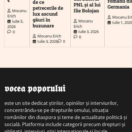
€
românii di
de ce
PNL și al lui
Germania
petrecerile de
Ilie Bolojan
Mocanu
lux ascund
Erich
Mocanu Er
găuri în
Mocanu
Iulie 5,
Iulie 1, 202
buzunare
Erich
2026
Iulie 3, 2026
0
Mocanu Erich
0
Iulie 3, 2026
0
𝖛𝖔𝖈𝖊𝖆 𝖕𝖔𝖕𝖔𝖗𝖚𝖑𝖚𝖎
este un site dedicat știrilor, opiniilor și interviurilor,
concentrându-se pe drepturile omului, situația
românilor din diaspora și teme de actualitate politică și
socială. Platforma include categorii precum drepturi și
obligații, interviuri, știri internaționale și locale,