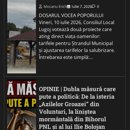
Mocanu Erich
Iulie 7, 2026
0
DOSARUL VOCEA POPORULUI
Vineri, 10 iulie 2026, Consiliul Local
Lugoj votează două proiecte care
ating direct viața oamenilor:
tarifele pentru Ștrandul Municipal
și ajustarea tarifelor la salubrizare.
Întrebarea este simplă:…
OPINIE | Dubla măsură care
pute a politică: De la isteria
„Azilelor Groazei” din
Voluntari, la liniștea
mormântală din Bihorul
PNL și al lui Ilie Bolojan