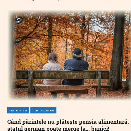
Germania
Știri externe
Când părintele nu plătește pensia alimentară,
statul german poate merge la… bunici!