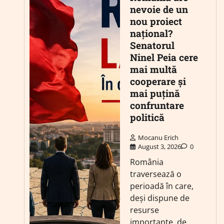
nevoie de un
nou proiect
național?
Senatorul
Ninel Peia cere
mai multă
cooperare și
mai puțină
confruntare
politică
Mocanu Erich
August 3, 2026
0
România
traversează o
perioadă în care,
deși dispune de
resurse
importante, de