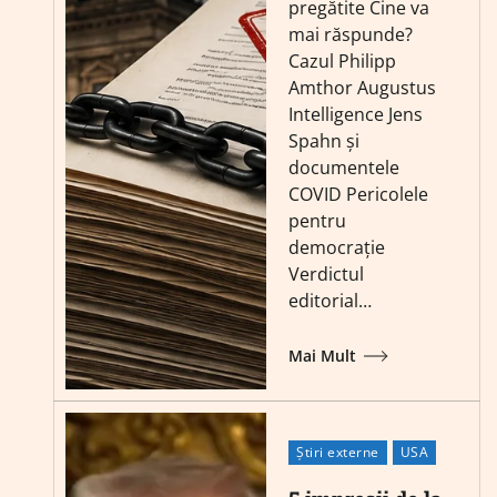
pregătite Cine va
mai răspunde?
Cazul Philipp
Amthor Augustus
Intelligence Jens
Spahn și
documentele
COVID Pericolele
pentru
democrație
Verdictul
editorial…
Mai Mult
Știri externe
USA