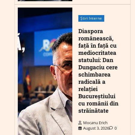
Știri Interne
Diaspora
românească,
față în față cu
mediocritatea
statului: Dan
Dungaciu cere
schimbarea
radicală a
relației
Bucureștiului
cu românii din
străinătate
Mocanu Erich
August 3, 2026
0