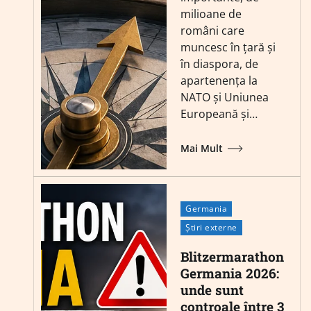
milioane de
români care
muncesc în țară și
în diaspora, de
apartenența la
NATO și Uniunea
Europeană și…
Mai Mult
Germania
Știri externe
Blitzermarathon
Germania 2026:
unde sunt
controale între 3