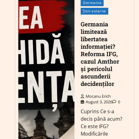
Germania
Știri externe
Germania
limitează
libertatea
informației?
Reforma IFG,
cazul Amthor
și pericolul
ascunderii
decidenților
Mocanu Erich
August 3, 2026
0
Cuprins Ce s-a
decis până acum?
Ce este IFG?
Modificările