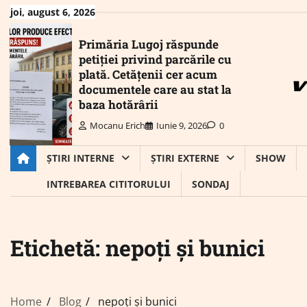
Skip
joi, august 6, 2026
to
content
Primăria Lugoj răspunde
petiției privind parcările cu
plată. Cetățenii cer acum
documentele care au stat la
baza hotărârii
Mocanu Erich
Iunie 9, 2026
0
ȘTIRI INTERNE
ȘTIRI EXTERNE
SHOW
INTREBAREA CITITORULUI
SONDAJ
Etichetă:
nepoți și bunici
Home
Blog
nepoți și bunici