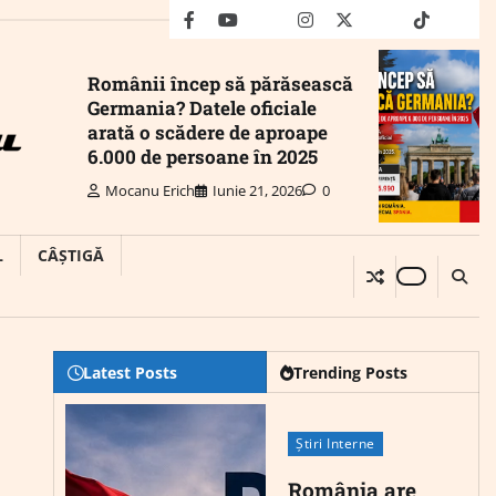
facebook
youtube
Mail
instagram
twitter
truth
tiktok
wha
Românii încep să părăsească
Germania? Datele oficiale
arată o scădere de aproape
6.000 de persoane în 2025
Mocanu Erich
Iunie 21, 2026
0
L
CÂȘTIGĂ
Latest Posts
Trending Posts
Știri Interne
România are