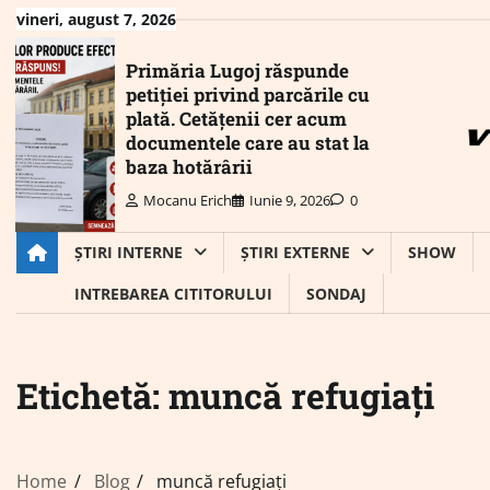
Skip
vineri, august 7, 2026
to
content
Primăria Lugoj răspunde
petiției privind parcările cu
plată. Cetățenii cer acum
documentele care au stat la
baza hotărârii
Mocanu Erich
Iunie 9, 2026
0
ȘTIRI INTERNE
ȘTIRI EXTERNE
SHOW
INTREBAREA CITITORULUI
SONDAJ
Etichetă:
muncă refugiați
Home
Blog
muncă refugiați