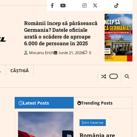
facebook
youtube
Mail
instagram
twitter
truth
tiktok
wha
Românii încep să părăsească
Germania? Datele oficiale
arată o scădere de aproape
6.000 de persoane în 2025
Mocanu Erich
Iunie 21, 2026
0
L
CÂȘTIGĂ
Latest Posts
Trending Posts
Știri Interne
România are