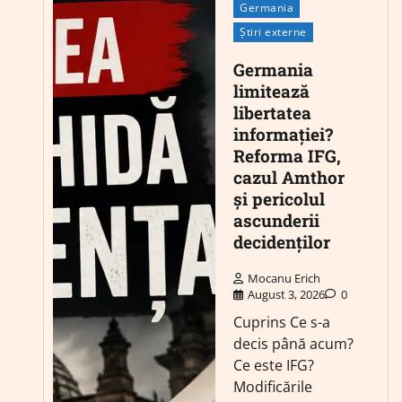
Germania
Știri externe
Germania
limitează
libertatea
informației?
Reforma IFG,
cazul Amthor
și pericolul
ascunderii
decidenților
Mocanu Erich
August 3, 2026
0
Cuprins Ce s-a
decis până acum?
Ce este IFG?
Modificările