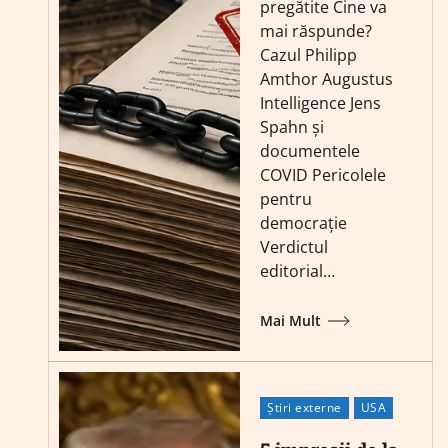
pregătite Cine va
mai răspunde?
Cazul Philipp
Amthor Augustus
Intelligence Jens
Spahn și
documentele
COVID Pericolele
pentru
democrație
Verdictul
editorial…
Mai Mult
Știri externe
USA