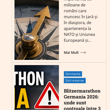
milioane de
români care
muncesc în țară și
în diaspora, de
apartenența la
NATO și Uniunea
Europeană și…
Mai Mult
Germania
Știri externe
Blitzermarathon
Germania 2026:
unde sunt
controale între 3