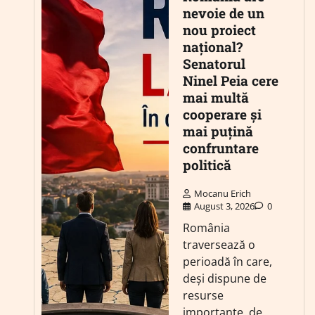
nevoie de un
nou proiect
național?
Senatorul
Ninel Peia cere
mai multă
cooperare și
mai puțină
confruntare
politică
Mocanu Erich
August 3, 2026
0
România
traversează o
perioadă în care,
deși dispune de
resurse
importante, de