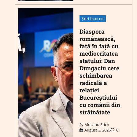
Știri Interne
Diaspora
românească,
față în față cu
mediocritatea
statului: Dan
Dungaciu cere
schimbarea
radicală a
relației
Bucureștiului
cu românii din
străinătate
Mocanu Erich
August 3, 2026
0