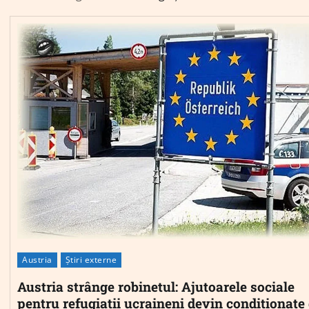
Austria
Știri externe
Austria strânge robinetul: Ajutoarele sociale
pentru refugiații ucraineni devin condiționate