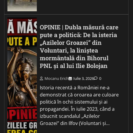
OPINIE | Dubla măsură care
pute a politică: De la isteria
„Azilelor Groazei” din
Voluntari, la liniștea
mormântală din Bihorul
PNL și al lui Ilie Bolojan
Mocanu Erich
Iulie 3, 2026
0
Istoria recentă a României ne-a
demonstrat că oroarea are culoare
politică în ochii sistemului și ai
propagandei. În iulie 2023, când a
izbucnit scandalul „Azilelor
Groazei” din Ilfov (Voluntari și…