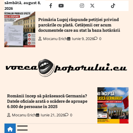
Skip
sâmbătă, august 8,
facebook
youtube
Mail
instagram
twitter
truth
tiktok
wha
2026
to
content
Primăria Lugoj răspunde petiției privind
parcările cu plată. Cetățenii cer acum
documentele care au stat la baza hotărârii
Mocanu Erich
Iunie 9, 2026
0
Românii încep să părăsească Germania?
Datele oficiale arată o scădere de aproape
6.000 de persoane în 2025
Mocanu Erich
Iunie 21, 2026
0