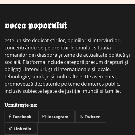
𝖛𝖔𝖈𝖊𝖆 𝖕𝖔𝖕𝖔𝖗𝖚𝖑𝖚𝖎
este un site dedicat știrilor, opiniilor și interviurilor,
concentrându-se pe drepturile omului, situația
românilor din diaspora și teme de actualitate politică și
socială. Platforma include categorii precum drepturi și
obligații, interviuri, știri internaționale și locale,
tehnologie, sondaje și multe altele. De asemenea,
promovează dezbaterile pe teme de interes public,
inclusiv subiecte legate de justiție, muncă și familie.
Urmărește-ne:
Facebook
Instagram
Twitter
Linkedin