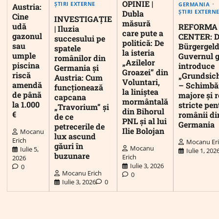
OPINIE |
ȘTIRI EXTERNE
GERMANIA
Austria:
ȘTIRI EXTERN
Dubla
Cine
INVESTIGAȚIE
măsură
udă
REFORMA
| Iluzia
care pute a
gazonul
CENTER: D
succesului pe
politică: De
sau
Bürgergeld
spatele
la isteria
umple
Guvernul 
românilor din
„Azilelor
piscina
introduce
Germania și
Groazei” din
riscă
„Grundsic
Austria: Cum
Voluntari,
amendă
– Schimbă
funcționează
la liniștea
de până
majore și r
capcana
mormântală
la 1.000
stricte pen
„Travorium” și
din Bihorul
€
românii di
de ce
PNL și al lui
Germania
petrecerile de
Ilie Bolojan
Mocanu
lux ascund
Erich
Mocanu Er
găuri în
Mocanu
Iulie 5,
Iulie 1, 202
buzunare
Erich
2026
Iulie 3, 2026
0
Mocanu Erich
0
Iulie 3, 2026
0