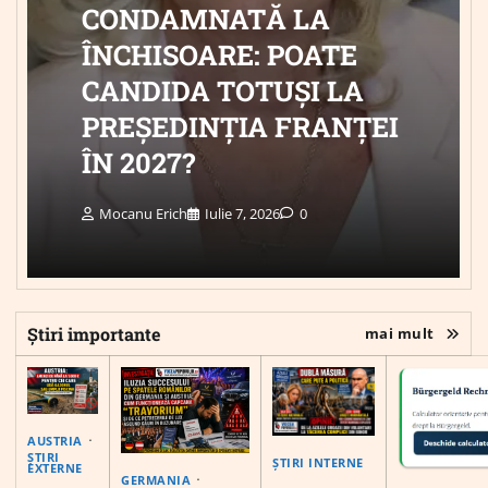
CONDAMNATĂ LA
ÎNCHISOARE: POATE
CANDIDA TOTUȘI LA
PREȘEDINȚIA FRANȚEI
ÎN 2027?
Mocanu Erich
Iulie 7, 2026
0
Știri importante
mai mult
AUSTRIA
ȘTIRI
ȘTIRI INTERNE
EXTERNE
GERMANIA