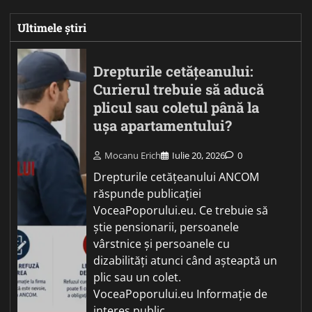
Ultimele știri
Drepturile cetățeanului:
Curierul trebuie să aducă
plicul sau coletul până la
ușa apartamentului?
Mocanu Erich
Iulie 20, 2026
0
Drepturile cetățeanului ANCOM
răspunde publicației
VoceaPoporului.eu. Ce trebuie să
știe pensionarii, persoanele
vârstnice și persoanele cu
dizabilități atunci când așteaptă un
plic sau un colet.
VoceaPoporului.eu Informație de
interes public…