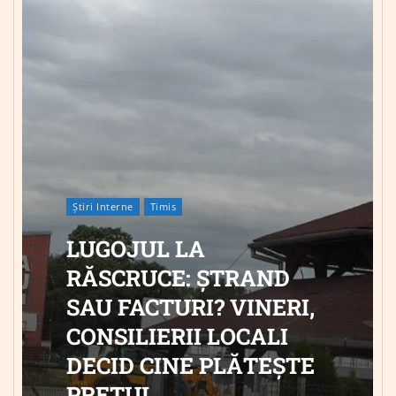
Știri Interne
Timis
LUGOJUL LA
RĂSCRUCE: ȘTRAND
SAU FACTURI? VINERI,
CONSILIERII LOCALI
DECID CINE PLĂTEȘTE
PREȚUL