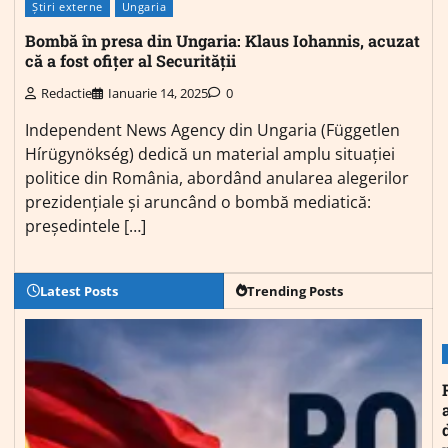
Știri externe
Ungaria
Bombă în presa din Ungaria: Klaus Iohannis, acuzat
că a fost ofițer al Securității
Redactie
Ianuarie 14, 2025
0
Independent News Agency din Ungaria (Független
Hírügynökség) dedică un material amplu situației
politice din România, abordând anularea alegerilor
prezidențiale și aruncând o bombă mediatică:
președintele […]
Latest Posts
Trending Posts