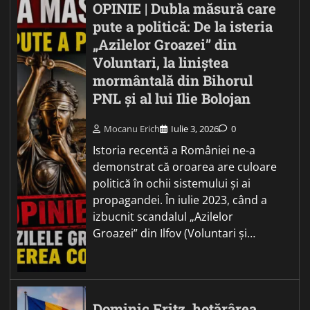
OPINIE | Dubla măsură care
pute a politică: De la isteria
„Azilelor Groazei” din
Voluntari, la liniștea
mormântală din Bihorul
PNL și al lui Ilie Bolojan
Mocanu Erich
Iulie 3, 2026
0
Istoria recentă a României ne-a
demonstrat că oroarea are culoare
politică în ochii sistemului și ai
propagandei. În iulie 2023, când a
izbucnit scandalul „Azilelor
Groazei” din Ilfov (Voluntari și…
Dominic Fritz, hotărârea