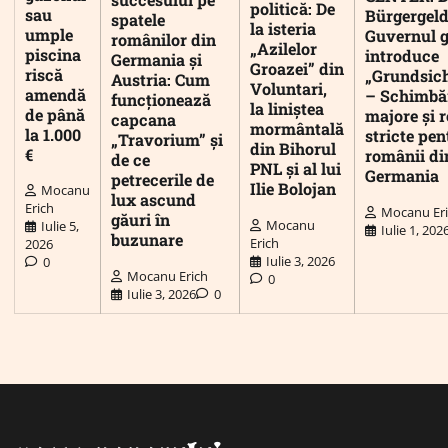
politică: De
sau
Bürgergeld
spatele
la isteria
umple
Guvernul 
românilor din
„Azilelor
piscina
introduce
Germania și
Groazei” din
riscă
„Grundsic
Austria: Cum
Voluntari,
amendă
– Schimbă
funcționează
la liniștea
de până
majore și r
capcana
mormântală
la 1.000
stricte pen
„Travorium” și
din Bihorul
€
românii di
de ce
PNL și al lui
Germania
petrecerile de
Ilie Bolojan
Mocanu
lux ascund
Erich
Mocanu Er
găuri în
Mocanu
Iulie 5,
Iulie 1, 202
buzunare
Erich
2026
Iulie 3, 2026
0
Mocanu Erich
0
Iulie 3, 2026
0