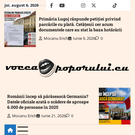
Skip
joi, august 6, 2026
facebook
youtube
Mail
instagram
twitter
truth
tiktok
wha
to
content
Primăria Lugoj răspunde petiției privind
parcările cu plată. Cetățenii cer acum
documentele care au stat la baza hotărârii
Mocanu Erich
Iunie 9, 2026
0
Românii încep să părăsească Germania?
Datele oficiale arată o scădere de aproape
6.000 de persoane în 2025
Mocanu Erich
Iunie 21, 2026
0