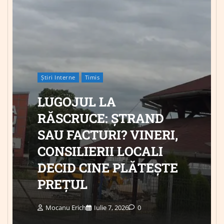
Știri Interne
Timis
LUGOJUL LA
RĂSCRUCE: ȘTRAND
SAU FACTURI? VINERI,
CONSILIERII LOCALI
DECID CINE PLĂTEȘTE
PREȚUL
Mocanu Erich
Iulie 7, 2026
0