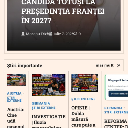
CANDIDA TOTUȘI LA
PREȘEDINȚIA FRANȚEI
ÎN 2027?
Mocanu Erich
Iulie 7, 2026
0
Știri importante
mai mult
AUSTRIA
ȘTIRI
ȘTIRI INTERNE
EXTERNE
GERMANIA
OPINIE |
ȘTIRI EXTERNE
GERMANIA
Austria:
ȘTIRI EXTERN
Dubla
Cine
INVESTIGAȚIE
măsură
udă
REFORMA
| Iluzia
care pute a
gazonul
CENTER: D
succesului pe