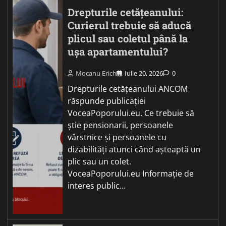
Drepturile cetățeanului:
Curierul trebuie să aducă
plicul sau coletul până la
ușa apartamentului?
Mocanu Erich
Iulie 20, 2026
0
Drepturile cetățeanului ANCOM
răspunde publicației
VoceaPoporului.eu. Ce trebuie să
știe pensionarii, persoanele
vârstnice și persoanele cu
dizabilități atunci când așteaptă un
plic sau un colet.
VoceaPoporului.eu Informație de
interes public…