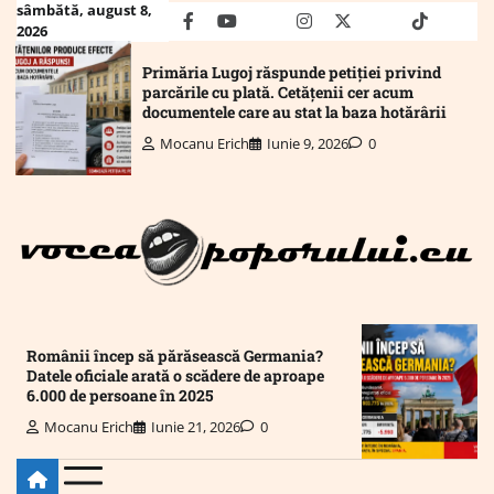
Skip
sâmbătă, august 8,
facebook
youtube
Mail
instagram
twitter
truth
tiktok
wha
2026
to
content
Primăria Lugoj răspunde petiției privind
parcările cu plată. Cetățenii cer acum
documentele care au stat la baza hotărârii
Mocanu Erich
Iunie 9, 2026
0
Românii încep să părăsească Germania?
Datele oficiale arată o scădere de aproape
6.000 de persoane în 2025
Mocanu Erich
Iunie 21, 2026
0