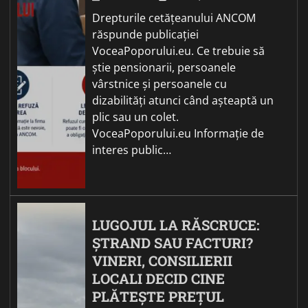
Drepturile cetățeanului ANCOM
răspunde publicației
VoceaPoporului.eu. Ce trebuie să
știe pensionarii, persoanele
vârstnice și persoanele cu
dizabilități atunci când așteaptă un
plic sau un colet.
VoceaPoporului.eu Informație de
interes public…
LUGOJUL LA RĂSCRUCE:
ȘTRAND SAU FACTURI?
VINERI, CONSILIERII
LOCALI DECID CINE
PLĂTEȘTE PREȚUL