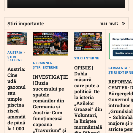
Știri importante
mai mult
AUSTRIA
ȘTIRI
ȘTIRI INTERNE
EXTERNE
GERMANIA
OPINIE |
ȘTIRI EXTERNE
GERMANIA
Austria:
ȘTIRI EXTERN
Dubla
Cine
INVESTIGAȚIE
măsură
udă
REFORMA
| Iluzia
care pute a
gazonul
CENTER: D
succesului pe
politică: De
sau
Bürgergeld
spatele
la isteria
umple
Guvernul 
românilor din
„Azilelor
piscina
introduce
Germania și
Groazei” din
riscă
„Grundsic
Austria: Cum
Voluntari,
amendă
– Schimbă
funcționează
la liniștea
de până
majore și r
capcana
mormântală
la 1.000
stricte pen
„Travorium” și
din Bihorul