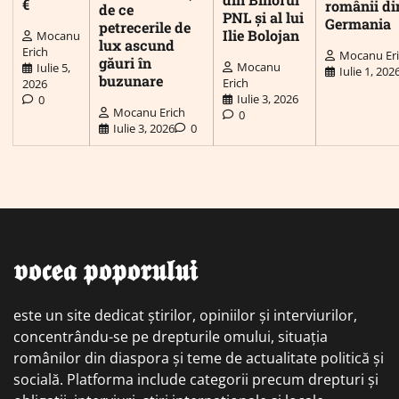
€
românii di
de ce
PNL și al lui
Germania
petrecerile de
Ilie Bolojan
Mocanu
lux ascund
Erich
Mocanu Er
găuri în
Mocanu
Iulie 5,
Iulie 1, 202
buzunare
Erich
2026
Iulie 3, 2026
0
Mocanu Erich
0
Iulie 3, 2026
0
𝖛𝖔𝖈𝖊𝖆 𝖕𝖔𝖕𝖔𝖗𝖚𝖑𝖚𝖎
este un site dedicat știrilor, opiniilor și interviurilor,
concentrându-se pe drepturile omului, situația
românilor din diaspora și teme de actualitate politică și
socială. Platforma include categorii precum drepturi și