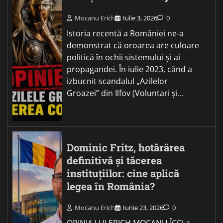
Mocanu Erich
Iulie 3, 2026
0
Istoria recentă a României ne-a
demonstrat că oroarea are culoare
politică în ochii sistemului și ai
propagandei. În iulie 2023, când a
izbucnit scandalul „Azilelor
Groazei” din Ilfov (Voluntari și…
Dominic Fritz, hotărârea
definitivă și tăcerea
instituțiilor: cine aplică
legea în România?
Mocanu Erich
Iunie 23, 2026
0
OPINIA LUI ERICH MOCANU ÎCCJ a