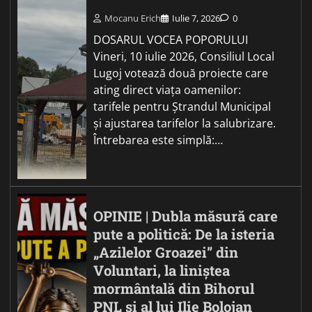
Mocanu Erich
Iulie 7, 2026
0
DOSARUL VOCEA POPORULUI
Vineri, 10 iulie 2026, Consiliul Local
Lugoj votează două proiecte care
ating direct viața oamenilor:
tarifele pentru Ștrandul Municipal
și ajustarea tarifelor la salubrizare.
Întrebarea este simplă:…
OPINIE | Dubla măsură care
pute a politică: De la isteria
„Azilelor Groazei” din
Voluntari, la liniștea
mormântală din Bihorul
PNL și al lui Ilie Bolojan