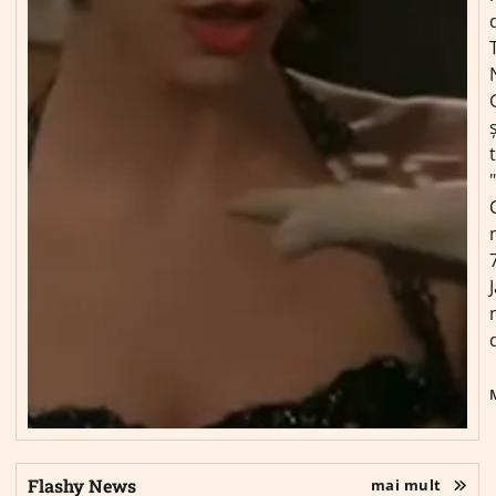
ș
Flashy News
mai mult