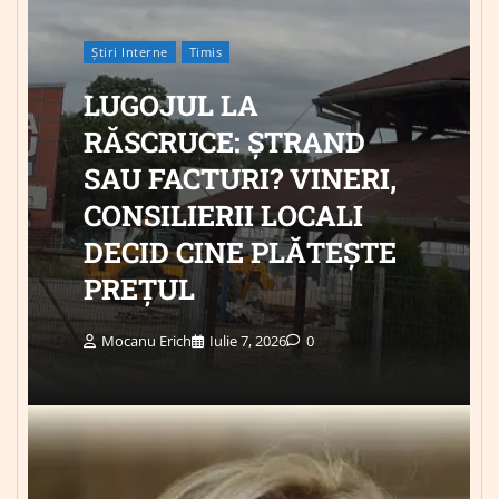
Știri Interne
Timis
LUGOJUL LA
RĂSCRUCE: ȘTRAND
SAU FACTURI? VINERI,
CONSILIERII LOCALI
DECID CINE PLĂTEȘTE
PREȚUL
Mocanu Erich
Iulie 7, 2026
0