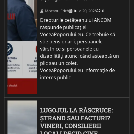
Mocanu Erich
Iulie 20, 2026
0
Drepturile cetățeanului ANCOM
răspunde publicației
VoceaPoporului.eu. Ce trebuie să
știe pensionarii, persoanele
vârstnice și persoanele cu
dizabilități atunci când așteaptă un
plic sau un colet.
VoceaPoporului.eu Informație de
interes public…
LUGOJUL LA RĂSCRUCE:
ȘTRAND SAU FACTURI?
VINERI, CONSILIERII
LOCALI DECID CINE