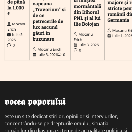
la liniștea
de până
majore și r
capcana
mormântală
la 1.000
stricte pen
„Travorium” și
din Bihorul
€
românii di
de ce
PNL și al lui
Germania
petrecerile de
Ilie Bolojan
Mocanu
lux ascund
Erich
Mocanu Er
găuri în
Mocanu
Iulie 5,
Iulie 1, 202
buzunare
Erich
2026
Iulie 3, 2026
0
Mocanu Erich
0
Iulie 3, 2026
0
𝖛𝖔𝖈𝖊𝖆 𝖕𝖔𝖕𝖔𝖗𝖚𝖑𝖚𝖎
este un site dedicat știrilor, opiniilor și interviurilor,
concentrându-se pe drepturile omului, situația
românilor din diaspora și teme de actualitate politică și