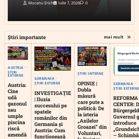
Mocanu Erich
Iulie 7, 2026
0
Știri importante
mai mult
AUSTRIA
ȘTIRI
ȘTIRI INTERNE
EXTERNE
GERMANIA
OPINIE |
ȘTIRI EXTERNE
GERMANIA
Austria:
ȘTIRI EXTERN
Dubla
Cine
INVESTIGAȚIE
măsură
udă
REFORMA
| Iluzia
care pute a
gazonul
CENTER: D
succesului pe
politică: De
sau
Bürgergeld
spatele
la isteria
umple
Guvernul 
românilor din
„Azilelor
piscina
introduce
Germania și
Groazei” din
riscă
„Grundsic
Austria: Cum
Voluntari,
amendă
– Schimbă
funcționează