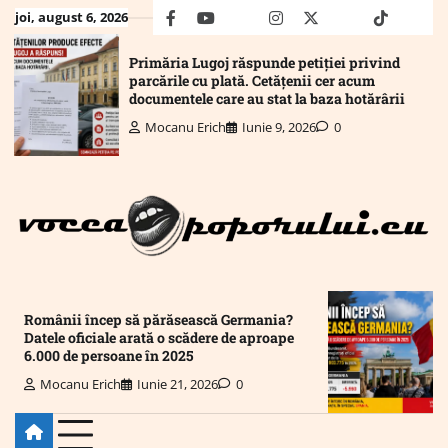
Skip
joi, august 6, 2026
facebook
youtube
Mail
instagram
twitter
truth
tiktok
wha
to
content
Primăria Lugoj răspunde petiției privind
parcările cu plată. Cetățenii cer acum
documentele care au stat la baza hotărârii
Mocanu Erich
Iunie 9, 2026
0
Românii încep să părăsească Germania?
Datele oficiale arată o scădere de aproape
6.000 de persoane în 2025
Mocanu Erich
Iunie 21, 2026
0