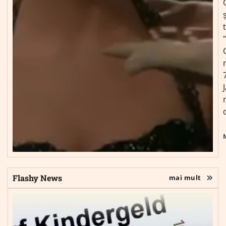
ș
Flashy News
mai mult