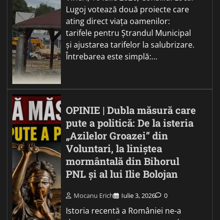
Lugoj votează două proiecte care
ating direct viața oamenilor:
tarifele pentru Ștrandul Municipal
și ajustarea tarifelor la salubrizare.
Întrebarea este simplă:…
OPINIE | Dubla măsură care
pute a politică: De la isteria
„Azilelor Groazei” din
Voluntari, la liniștea
mormântală din Bihorul
PNL și al lui Ilie Bolojan
Mocanu Erich
Iulie 3, 2026
0
Istoria recentă a României ne-a