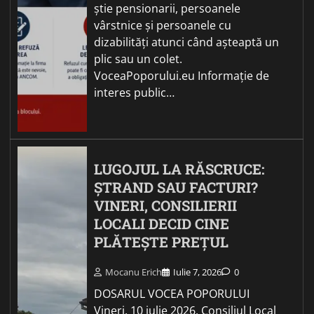
știe pensionarii, persoanele
vârstnice și persoanele cu
dizabilități atunci când așteaptă un
plic sau un colet.
VoceaPoporului.eu Informație de
interes public…
LUGOJUL LA RĂSCRUCE:
ȘTRAND SAU FACTURI?
VINERI, CONSILIERII
LOCALI DECID CINE
PLĂTEȘTE PREȚUL
Mocanu Erich
Iulie 7, 2026
0
DOSARUL VOCEA POPORULUI
Vineri, 10 iulie 2026, Consiliul Local