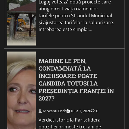
Lugoj votează două proiecte care
ating direct viața oamenilor:
tarifele pentru Ștrandul Municipal
și ajustarea tarifelor la salubrizare.
Întrebarea este simplă:…
MARINE LE PEN,
CONDAMNATĂ LA
ÎNCHISOARE: POATE
CANDIDA TOTUȘI LA
PREȘEDINȚIA FRANȚEI ÎN
2027?
Mocanu Erich
Iulie 7, 2026
0
Verdict istoric la Paris: lidera
opoziției primește trei ani de