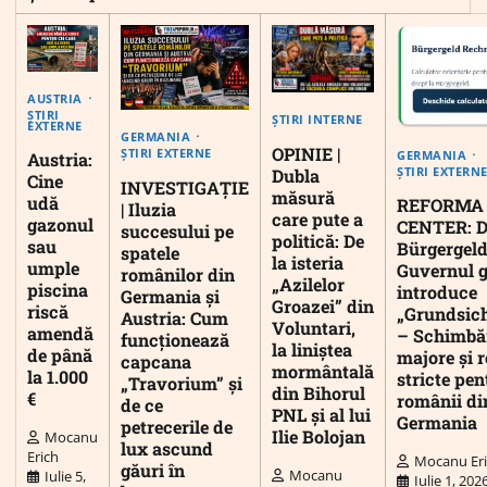
AUSTRIA
ȘTIRI
ȘTIRI INTERNE
EXTERNE
GERMANIA
OPINIE |
ȘTIRI EXTERNE
GERMANIA
Austria:
ȘTIRI EXTERN
Dubla
Cine
INVESTIGAȚIE
măsură
udă
REFORMA
| Iluzia
care pute a
gazonul
CENTER: D
succesului pe
politică: De
sau
Bürgergeld
spatele
la isteria
umple
Guvernul 
românilor din
„Azilelor
piscina
introduce
Germania și
Groazei” din
riscă
„Grundsic
Austria: Cum
Voluntari,
amendă
– Schimbă
funcționează
la liniștea
de până
majore și r
capcana
mormântală
la 1.000
stricte pen
„Travorium” și
din Bihorul
€
românii di
de ce
PNL și al lui
Germania
petrecerile de
Ilie Bolojan
Mocanu
lux ascund
Erich
Mocanu Er
găuri în
Mocanu
Iulie 5,
Iulie 1, 202