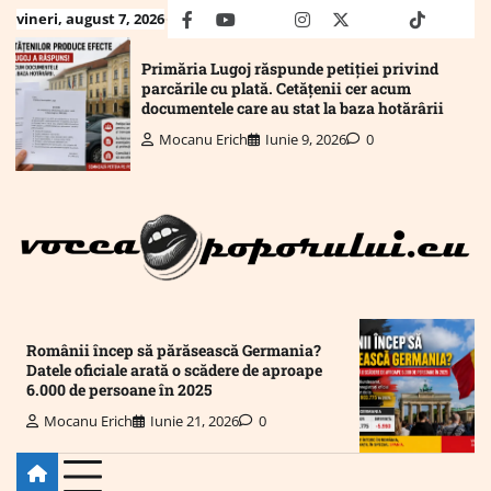
Skip
vineri, august 7, 2026
facebook
youtube
Mail
instagram
twitter
truth
tiktok
wha
to
content
Primăria Lugoj răspunde petiției privind
parcările cu plată. Cetățenii cer acum
documentele care au stat la baza hotărârii
Mocanu Erich
Iunie 9, 2026
0
Românii încep să părăsească Germania?
Datele oficiale arată o scădere de aproape
6.000 de persoane în 2025
Mocanu Erich
Iunie 21, 2026
0