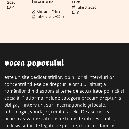
buzunare
Erich
2026
Iulie 3, 2026
0
Mocanu Erich
0
Iulie 3, 2026
0
𝖛𝖔𝖈𝖊𝖆 𝖕𝖔𝖕𝖔𝖗𝖚𝖑𝖚𝖎
este un site dedicat știrilor, opiniilor și interviurilor,
concentrându-se pe drepturile omului, situația
românilor din diaspora și teme de actualitate politică și
socială. Platforma include categorii precum drepturi și
obligații, interviuri, știri internaționale și locale,
tehnologie, sondaje și multe altele. De asemenea,
promovează dezbaterile pe teme de interes public,
inclusiv subiecte legate de justiție, muncă și familie.