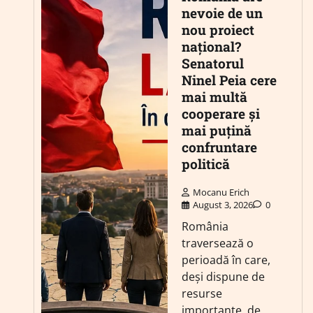
nevoie de un
nou proiect
național?
Senatorul
Ninel Peia cere
mai multă
cooperare și
mai puțină
confruntare
politică
Mocanu Erich
August 3, 2026
0
România
traversează o
perioadă în care,
deși dispune de
resurse
importante, de