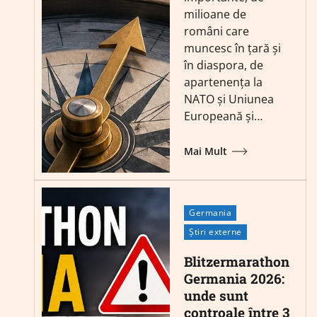
milioane de
români care
muncesc în țară și
în diaspora, de
apartenența la
NATO și Uniunea
Europeană și…
Mai Mult
Germania
Știri externe
Blitzermarathon
Germania 2026:
unde sunt
controale între 3