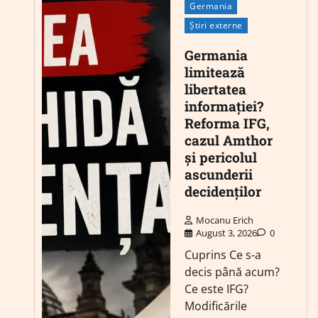
Germania
Știri externe
Germania
limitează
libertatea
informației?
Reforma IFG,
cazul Amthor
și pericolul
ascunderii
decidenților
Mocanu Erich
August 3, 2026
0
Cuprins Ce s-a
decis până acum?
Ce este IFG?
Modificările