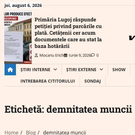
Skip
joi, august 6, 2026
to
content
Primăria Lugoj răspunde
petiției privind parcările cu
plată. Cetățenii cer acum
documentele care au stat la
baza hotărârii
Mocanu Erich
Iunie 9, 2026
0
ȘTIRI INTERNE
ȘTIRI EXTERNE
SHOW
INTREBAREA CITITORULUI
SONDAJ
Etichetă:
demnitatea muncii
Home
Blog
demnitatea muncii