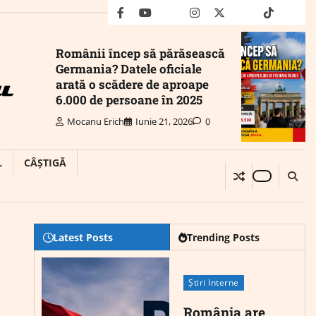
facebook
youtube
Mail
instagram
twitter
truth
tiktok
wha
Românii încep să părăsească
Germania? Datele oficiale
arată o scădere de aproape
6.000 de persoane în 2025
Mocanu Erich
Iunie 21, 2026
0
L
CÂȘTIGĂ
Latest Posts
Trending Posts
Știri Interne
România are