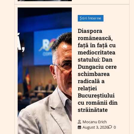
Știri Interne
Diaspora
românească,
față în față cu
mediocritatea
statului: Dan
Dungaciu cere
schimbarea
radicală a
relației
Bucureștiului
cu românii din
străinătate
Mocanu Erich
August 3, 2026
0