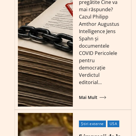
pregătite Cine va
mai răspunde?
Cazul Philipp
Amthor Augustus
Intelligence Jens
Spahn și
documentele
COVID Pericolele
pentru
democrație
Verdictul
editorial…
Mai Mult
Știri externe
USA