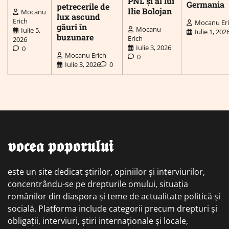
PNL și al lui
Germania
petrecerile de
Ilie Bolojan
Mocanu
lux ascund
Erich
Mocanu Er
găuri în
Mocanu
Iulie 5,
Iulie 1, 202
buzunare
Erich
2026
Iulie 3, 2026
0
Mocanu Erich
0
Iulie 3, 2026
0
𝖛𝖔𝖈𝖊𝖆 𝖕𝖔𝖕𝖔𝖗𝖚𝖑𝖚𝖎
este un site dedicat știrilor, opiniilor și interviurilor,
concentrându-se pe drepturile omului, situația
românilor din diaspora și teme de actualitate politică și
socială. Platforma include categorii precum drepturi și
obligații, interviuri, știri internaționale și locale,