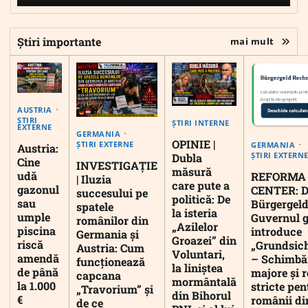
Știri importante
mai mult
AUSTRIA
ȘTIRI
ȘTIRI INTERNE
EXTERNE
GERMANIA
OPINIE |
ȘTIRI EXTERNE
GERMANIA
Austria:
ȘTIRI EXTERN
Dubla
Cine
INVESTIGAȚIE
măsură
udă
REFORMA
| Iluzia
care pute a
gazonul
CENTER: D
succesului pe
politică: De
sau
Bürgergeld
spatele
la isteria
umple
Guvernul 
românilor din
„Azilelor
piscina
introduce
Germania și
Groazei” din
riscă
„Grundsic
Austria: Cum
Voluntari,
amendă
– Schimbă
funcționează
la liniștea
de până
majore și r
capcana
mormântală
la 1.000
stricte pen
„Travorium” și
din Bihorul
€
românii di
de ce