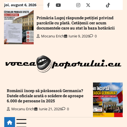
Skip
joi, august 6, 2026
facebook
youtube
Mail
instagram
twitter
truth
tiktok
wha
to
content
Primăria Lugoj răspunde petiției privind
parcările cu plată. Cetățenii cer acum
documentele care au stat la baza hotărârii
Mocanu Erich
Iunie 9, 2026
0
Românii încep să părăsească Germania?
Datele oficiale arată o scădere de aproape
6.000 de persoane în 2025
Mocanu Erich
Iunie 21, 2026
0