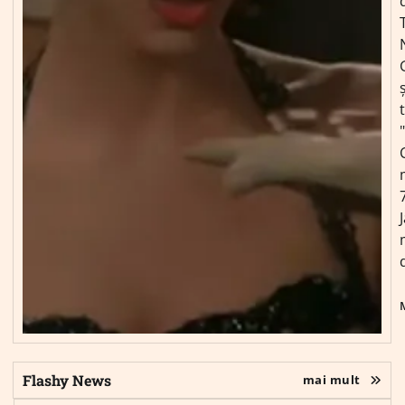
ș
Flashy News
mai mult