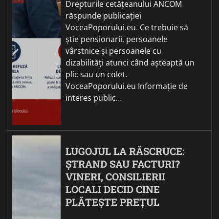
Drepturile cetățeanului ANCOM
răspunde publicației
VoceaPoporului.eu. Ce trebuie să
știe pensionarii, persoanele
vârstnice și persoanele cu
dizabilități atunci când așteaptă un
plic sau un colet.
VoceaPoporului.eu Informație de
interes public…
LUGOJUL LA RĂSCRUCE:
ȘTRAND SAU FACTURI?
VINERI, CONSILIERII
LOCALI DECID CINE
PLĂTEȘTE PREȚUL