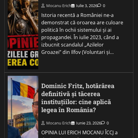
Mocanu Erich
Iulie 3, 2026
0
Istoria recentă a României ne-a
demonstrat că oroarea are culoare
politică în ochii sistemului și ai
propagandei. În iulie 2023, când a
izbucnit scandalul „Azilelor
Groazei” din Ilfov (Voluntari și…
Dominic Fritz, hotărârea
definitivă și tăcerea
instituțiilor: cine aplică
legea în România?
Mocanu Erich
Iunie 23, 2026
0
OPINIA LUI ERICH MOCANU ÎCCJ a