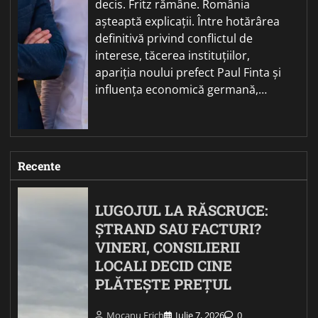
decis. Fritz rămâne. România
așteaptă explicații. Între hotărârea
definitivă privind conflictul de
interese, tăcerea instituțiilor,
apariția noului prefect Paul Finta și
influența economică germană,…
Recente
LUGOJUL LA RĂSCRUCE:
ȘTRAND SAU FACTURI?
VINERI, CONSILIERII
LOCALI DECID CINE
PLĂTEȘTE PREȚUL
Mocanu Erich
Iulie 7, 2026
0