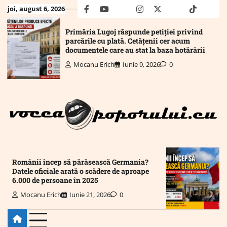
Skip
joi, august 6, 2026
facebook
youtube
Mail
instagram
twitter
truth
tiktok
wha
to
content
Primăria Lugoj răspunde petiției privind
parcările cu plată. Cetățenii cer acum
documentele care au stat la baza hotărârii
Mocanu Erich
Iunie 9, 2026
0
Românii încep să părăsească Germania?
Datele oficiale arată o scădere de aproape
6.000 de persoane în 2025
Mocanu Erich
Iunie 21, 2026
0