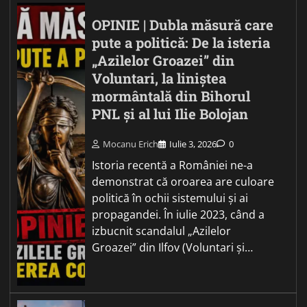
OPINIE | Dubla măsură care
pute a politică: De la isteria
„Azilelor Groazei” din
Voluntari, la liniștea
mormântală din Bihorul
PNL și al lui Ilie Bolojan
Mocanu Erich
Iulie 3, 2026
0
Istoria recentă a României ne-a
demonstrat că oroarea are culoare
politică în ochii sistemului și ai
propagandei. În iulie 2023, când a
izbucnit scandalul „Azilelor
Groazei” din Ilfov (Voluntari și…