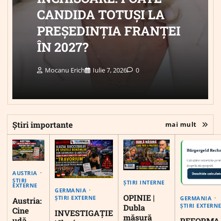
CANDIDA TOTUȘI LA
PREȘEDINȚIA FRANȚEI
ÎN 2027?
Mocanu Erich
Iulie 7, 2026
0
Știri importante
mai mult
AUSTRIA
ȘTIRI
ȘTIRI INTERNE
EXTERNE
GERMANIA
OPINIE |
ȘTIRI EXTERNE
GERMANIA
Austria:
ȘTIRI EXTERN
Dubla
Cine
INVESTIGAȚIE
măsură
udă
REFORMA