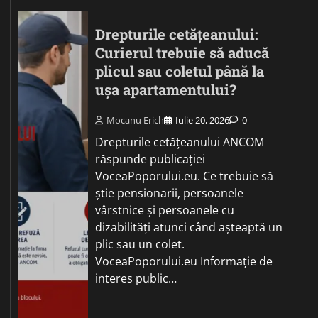
Drepturile cetățeanului:
Curierul trebuie să aducă
plicul sau coletul până la
ușa apartamentului?
Mocanu Erich
Iulie 20, 2026
0
Drepturile cetățeanului ANCOM
răspunde publicației
VoceaPoporului.eu. Ce trebuie să
știe pensionarii, persoanele
vârstnice și persoanele cu
dizabilități atunci când așteaptă un
plic sau un colet.
VoceaPoporului.eu Informație de
interes public…