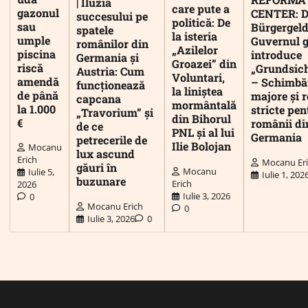
| Iluzia
care pute a
gazonul
CENTER: D
succesului pe
politică: De
sau
Bürgergeld
spatele
la isteria
umple
Guvernul 
românilor din
„Azilelor
piscina
introduce
Germania și
Groazei” din
riscă
„Grundsic
Austria: Cum
Voluntari,
amendă
– Schimbă
funcționează
la liniștea
de până
majore și r
capcana
mormântală
la 1.000
stricte pen
„Travorium” și
din Bihorul
€
românii di
de ce
PNL și al lui
Germania
petrecerile de
Ilie Bolojan
Mocanu
lux ascund
Erich
Mocanu Er
găuri în
Mocanu
Iulie 5,
Iulie 1, 202
buzunare
Erich
2026
Iulie 3, 2026
0
Mocanu Erich
0
Iulie 3, 2026
0