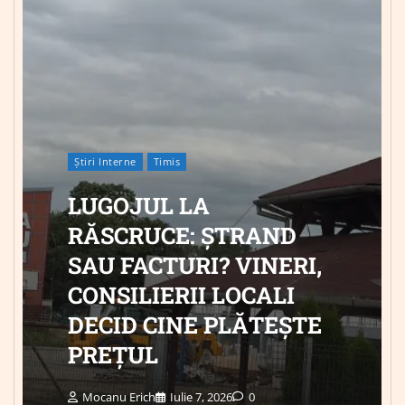
Știri Interne
Timis
LUGOJUL LA
RĂSCRUCE: ȘTRAND
SAU FACTURI? VINERI,
CONSILIERII LOCALI
DECID CINE PLĂTEȘTE
PREȚUL
Mocanu Erich
Iulie 7, 2026
0