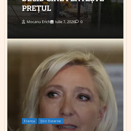
PREȚUL
Mocanu Erich
Iulie 7, 2026
0
Franța
Știri Externe