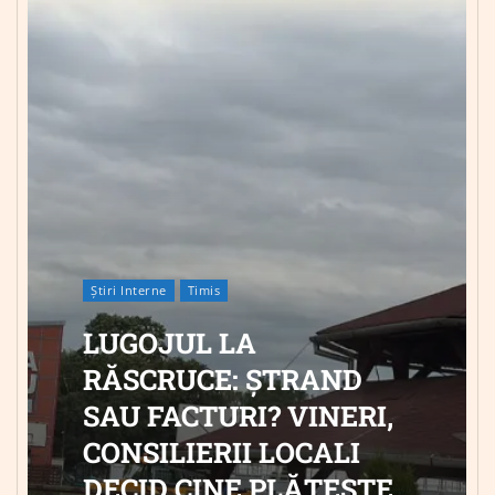
Știri Interne
Timis
LUGOJUL LA
RĂSCRUCE: ȘTRAND
SAU FACTURI? VINERI,
CONSILIERII LOCALI
DECID CINE PLĂTEȘTE