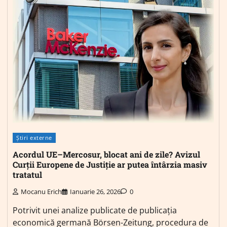
Știri externe
Acordul UE–Mercosur, blocat ani de zile? Avizul
Curții Europene de Justiție ar putea întârzia masiv
tratatul
Mocanu Erich
Ianuarie 26, 2026
0
Potrivit unei analize publicate de publicația
economică germană Börsen-Zeitung, procedura de