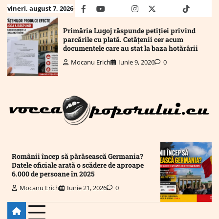
Skip
vineri, august 7, 2026
facebook
youtube
Mail
instagram
twitter
truth
tiktok
wha
to
content
Primăria Lugoj răspunde petiției privind
parcările cu plată. Cetățenii cer acum
documentele care au stat la baza hotărârii
Mocanu Erich
Iunie 9, 2026
0
Românii încep să părăsească Germania?
Datele oficiale arată o scădere de aproape
6.000 de persoane în 2025
Mocanu Erich
Iunie 21, 2026
0