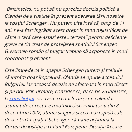
„Bineînţeles, nu pot să nu apreciez decizia politică a
Olandei de a susţine în prezent aderarea ţării noastre
la spaţiul Schengen. Nu putem uita însă că, timp de 11
ani, ne-a fost îngrădit acest drept în mod nejustificat de
către o ţară care astăzi este „certată” pentru deficienţe
grave ce ţin chiar de protejarea spaţiului Schengen.
Guvernele român şi bulgar trebuie să acţioneze în mod
coordonat şi eficient.
Este limpede că în spaţiul Schengen putem şi trebuie
să intrăm doar împreună. Olanda se opune accesului
Bulgariei, iar această decizie ne afectează în mod direct
şi pe noi. Prin urmare, consider că, dacă pe 26 ianuarie,
la
consiliul jai
, nu avem o concluzie şi un calendar
asumat de corectare a votului discriminatoriu din 8
decembrie 2022, atunci singura şi cea mai rapidă cale
de a intra în spaţiul Schengen rămâne acţiunea la
Curtea de Justiţie a Uniunii Europene. Situaţia în care