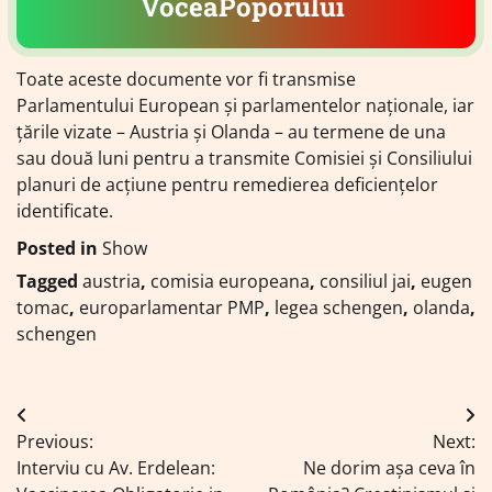
VoceaPoporului
Toate aceste documente vor fi transmise
Parlamentului European şi parlamentelor naţionale, iar
ţările vizate – Austria şi Olanda – au termene de una
sau două luni pentru a transmite Comisiei şi Consiliului
planuri de acţiune pentru remedierea deficienţelor
identificate.
Posted in
Show
Tagged
austria
,
comisia europeana
,
consiliul jai
,
eugen
tomac
,
europarlamentar PMP
,
legea schengen
,
olanda
,
schengen
Navigare
Previous:
Next:
în
Interviu cu Av. Erdelean:
Ne dorim așa ceva în