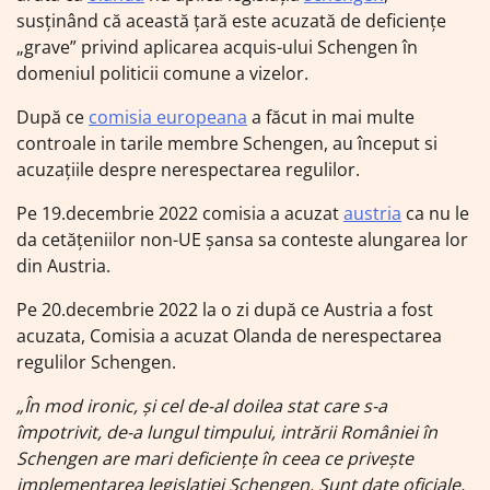
susţinând că această ţară este acuzată de deficienţe
„grave” privind aplicarea acquis-ului Schengen în
domeniul politicii comune a vizelor.
După ce
comisia europeana
a făcut in mai multe
controale in tarile membre Schengen, au început si
acuzațiile despre nerespectarea regulilor.
Pe 19.decembrie 2022 comisia a acuzat
austria
ca nu le
da cetățeniilor non-UE șansa sa conteste alungarea lor
din Austria.
Pe 20.decembrie 2022 la o zi după ce Austria a fost
acuzata, Comisia a acuzat Olanda de nerespectarea
regulilor Schengen.
„În mod ironic, şi cel de-al doilea stat care s-a
împotrivit, de-a lungul timpului, intrării României în
Schengen are mari deficienţe în ceea ce priveşte
implementarea legislaţiei Schengen. Sunt date oficiale,