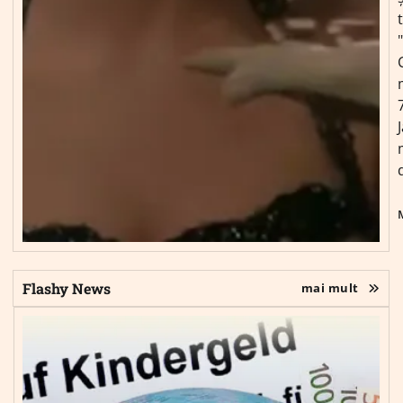
Flashy News
mai mult