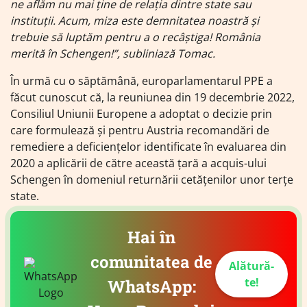
ne aflăm nu mai ţine de relaţia dintre state sau
instituţii. Acum, miza este demnitatea noastră şi
trebuie să luptăm pentru a o recâştiga! România
merită în Schengen!”, subliniază Tomac.
În urmă cu o săptămână, europarlamentarul PPE a
făcut cunoscut că, la reuniunea din 19 decembrie 2022,
Consiliul Uniunii Europene a adoptat o decizie prin
care formulează şi pentru Austria recomandări de
remediere a deficienţelor identificate în evaluarea din
2020 a aplicării de către această ţară a acquis-ului
Schengen în domeniul returnării cetăţenilor unor terţe
state.
Hai în
comunitatea de
Alătură-
te!
WhatsApp: