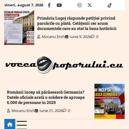
Skip
vineri, august 7, 2026
facebook
youtube
Mail
instagram
twitter
truth
tiktok
wha
to
content
Primăria Lugoj răspunde petiției privind
parcările cu plată. Cetățenii cer acum
documentele care au stat la baza hotărârii
Mocanu Erich
Iunie 9, 2026
0
Românii încep să părăsească Germania?
Datele oficiale arată o scădere de aproape
6.000 de persoane în 2025
Mocanu Erich
Iunie 21, 2026
0