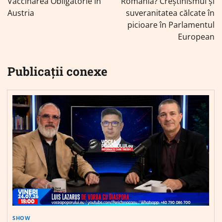
articole
Vaccinarea Obligatorie in
România? Creștinismul și
Austria
suveranitatea călcate în
picioare în Parlamentul
European
Publicații conexe
SHOW