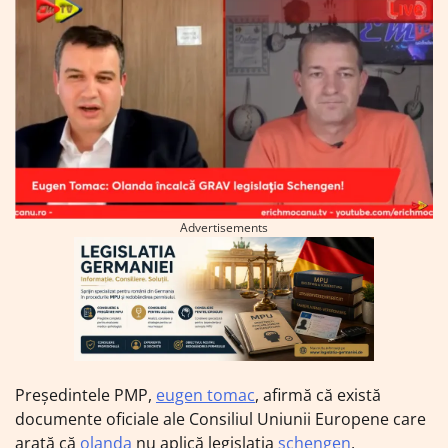
Advertisements
Preşedintele PMP,
eugen tomac
, afirmă că există
documente oficiale ale Consiliul Uniunii Europene care
arată că
olanda
nu aplică legislaţia
schengen
,