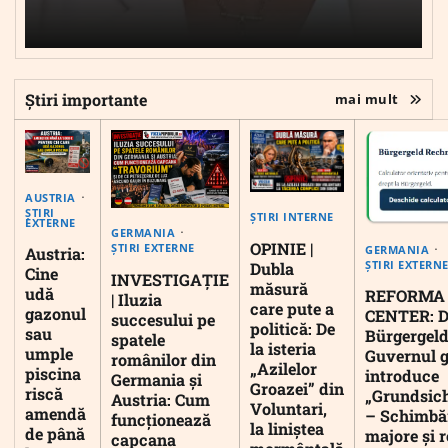
Știri importante
mai mult
AUSTRIA
ȘTIRI
ȘTIRI INTERNE
EXTERNE
GERMANIA
OPINIE |
ȘTIRI EXTERNE
GERMANIA
Austria:
ȘTIRI EXTERN
Dubla
Cine
INVESTIGAȚIE
măsură
udă
REFORMA
| Iluzia
care pute a
gazonul
CENTER: D
succesului pe
politică: De
sau
Bürgergeld
spatele
la isteria
umple
Guvernul 
românilor din
„Azilelor
piscina
introduce
Germania și
Groazei” din
riscă
„Grundsic
Austria: Cum
Voluntari,
amendă
– Schimbă
funcționează
la liniștea
de până
majore și r
capcana