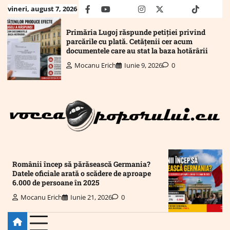
Skip
vineri, august 7, 2026
facebook
youtube
Mail
instagram
twitter
truth
tiktok
wha
to
content
Primăria Lugoj răspunde petiției privind
parcările cu plată. Cetățenii cer acum
documentele care au stat la baza hotărârii
Mocanu Erich
Iunie 9, 2026
0
Românii încep să părăsească Germania?
Datele oficiale arată o scădere de aproape
6.000 de persoane în 2025
Mocanu Erich
Iunie 21, 2026
0