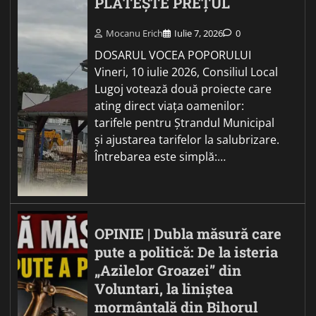
PLĂTEȘTE PREȚUL
Mocanu Erich
Iulie 7, 2026
0
DOSARUL VOCEA POPORULUI
Vineri, 10 iulie 2026, Consiliul Local
Lugoj votează două proiecte care
ating direct viața oamenilor:
tarifele pentru Ștrandul Municipal
și ajustarea tarifelor la salubrizare.
Întrebarea este simplă:…
OPINIE | Dubla măsură care
pute a politică: De la isteria
„Azilelor Groazei” din
Voluntari, la liniștea
mormântală din Bihorul