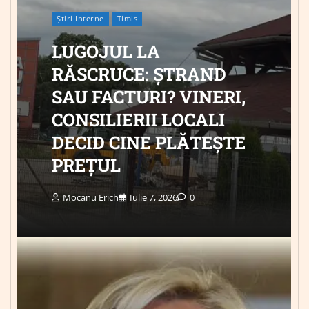
Știri Interne
Timis
LUGOJUL LA
RĂSCRUCE: ȘTRAND
SAU FACTURI? VINERI,
CONSILIERII LOCALI
DECID CINE PLĂTEȘTE
PREȚUL
Mocanu Erich
Iulie 7, 2026
0