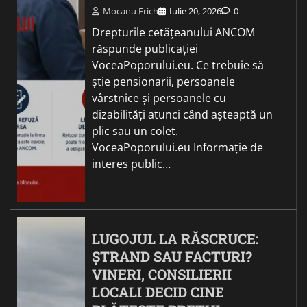
Mocanu Erich
Iulie 20, 2026
0
Drepturile cetățeanului ANCOM
răspunde publicației
VoceaPoporului.eu. Ce trebuie să
știe pensionarii, persoanele
vârstnice și persoanele cu
dizabilități atunci când așteaptă un
plic sau un colet.
VoceaPoporului.eu Informație de
interes public…
LUGOJUL LA RĂSCRUCE:
ȘTRAND SAU FACTURI?
VINERI, CONSILIERII
LOCALI DECID CINE