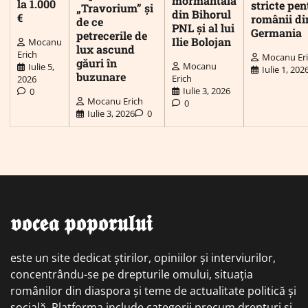
mormântală
la 1.000
stricte pen
„Travorium” și
din Bihorul
€
românii di
de ce
PNL și al lui
Germania
petrecerile de
Ilie Bolojan
Mocanu
lux ascund
Erich
Mocanu Er
găuri în
Mocanu
Iulie 5,
Iulie 1, 202
buzunare
Erich
2026
Iulie 3, 2026
0
Mocanu Erich
0
Iulie 3, 2026
0
𝖛𝖔𝖈𝖊𝖆 𝖕𝖔𝖕𝖔𝖗𝖚𝖑𝖚𝖎
este un site dedicat știrilor, opiniilor și interviurilor,
concentrându-se pe drepturile omului, situația
românilor din diaspora și teme de actualitate politică și
socială. Platforma include categorii precum drepturi și