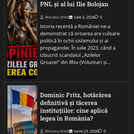
PNL și al lui Ilie Bolojan
Mocanu Erich
Iulie 3, 2026
0
Istoria recentă a României ne-a
demonstrat că oroarea are culoare
politică în ochii sistemului și ai
propagandei. În iulie 2023, când a
izbucnit scandalul „Azilelor
Groazei” din Ilfov (Voluntari și…
Dominic Fritz, hotărârea
definitivă și tăcerea
instituțiilor: cine aplică
legea în România?
Mocanu Erich
Iunie 23, 2026
0