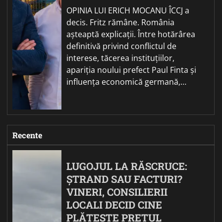
OPINIA LUI ERICH MOCANU ÎCCJ a
decis. Fritz rămâne. România
așteaptă explicații. Între hotărârea
definitivă privind conflictul de
interese, tăcerea instituțiilor,
apariția noului prefect Paul Finta și
influența economică germană,…
Recente
LUGOJUL LA RĂSCRUCE:
ȘTRAND SAU FACTURI?
VINERI, CONSILIERII
LOCALI DECID CINE
PLĂTEȘTE PREȚUL