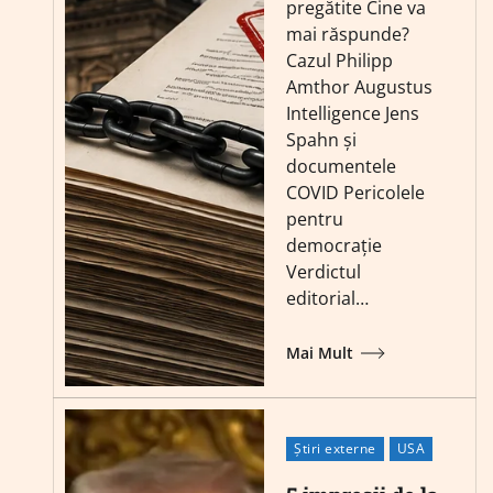
pregătite Cine va
mai răspunde?
Cazul Philipp
Amthor Augustus
Intelligence Jens
Spahn și
documentele
COVID Pericolele
pentru
democrație
Verdictul
editorial…
Mai Mult
Știri externe
USA