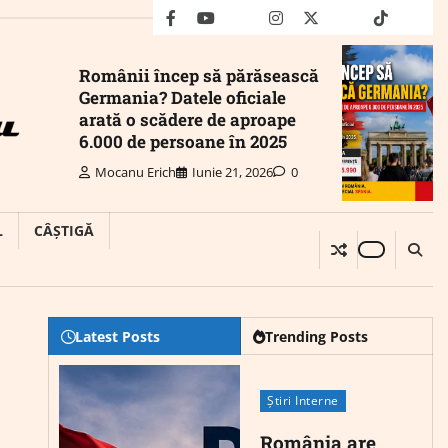
facebook
youtube
Mail
instagram
twitter
truth
tiktok
wha
Românii încep să părăsească
Germania? Datele oficiale
arată o scădere de aproape
6.000 de persoane în 2025
Mocanu Erich
Iunie 21, 2026
0
L
CÂȘTIGĂ
Latest Posts
Trending Posts
Știri Interne
România are