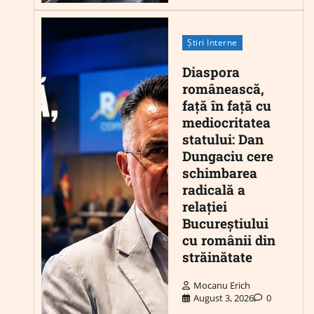
Știri Interne
Diaspora
românească,
față în față cu
mediocritatea
statului: Dan
Dungaciu cere
schimbarea
radicală a
relației
Bucureștiului
cu românii din
străinătate
Mocanu Erich
August 3, 2026
0