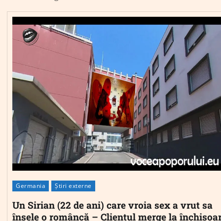
Germania
Știri externe
Un Sirian (22 de ani) care vroia sex a vrut sa
înșele o româncă – Clientul merge la închisoar