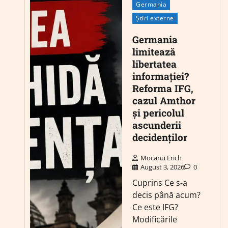
Germania
Știri externe
Germania
limitează
libertatea
informației?
Reforma IFG,
cazul Amthor
și pericolul
ascunderii
decidenților
Mocanu Erich
August 3, 2026
0
Cuprins Ce s-a
decis până acum?
Ce este IFG?
Modificările