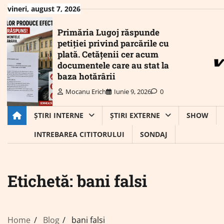
Skip
vineri, august 7, 2026
to
content
Primăria Lugoj răspunde
petiției privind parcările cu
plată. Cetățenii cer acum
documentele care au stat la
baza hotărârii
Mocanu Erich
Iunie 9, 2026
0
ȘTIRI INTERNE
ȘTIRI EXTERNE
SHOW
INTREBAREA CITITORULUI
SONDAJ
Etichetă:
bani falsi
Home
Blog
bani falsi