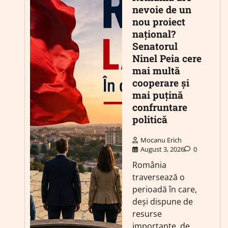
nevoie de un
nou proiect
național?
Senatorul
Ninel Peia cere
mai multă
cooperare și
mai puțină
confruntare
politică
Mocanu Erich
August 3, 2026
0
România
traversează o
perioadă în care,
deși dispune de
resurse
importante, de