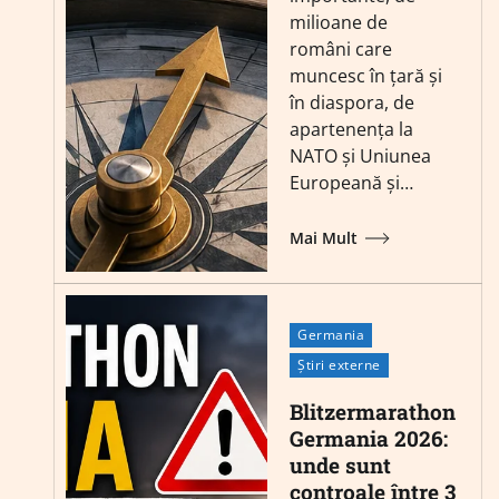
milioane de
români care
muncesc în țară și
în diaspora, de
apartenența la
NATO și Uniunea
Europeană și…
Mai Mult
Germania
Știri externe
Blitzermarathon
Germania 2026:
unde sunt
controale între 3