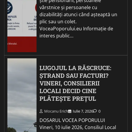
știe pensionarii, persoanele
vârstnice și persoanele cu
dizabilități atunci când așteaptă un
plic sau un colet.
VoceaPoporului.eu Informație de
interes public…
LUGOJUL LA RĂSCRUCE:
ȘTRAND SAU FACTURI?
VINERI, CONSILIERII
LOCALI DECID CINE
PLĂTEȘTE PREȚUL
Mocanu Erich
Iulie 7, 2026
0
DOSARUL VOCEA POPORULUI
Vineri, 10 iulie 2026, Consiliul Local