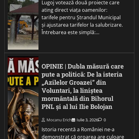
Lugoj votează două proiecte care
ating direct viața oamenilor:
tarifele pentru Ștrandul Municipal
și ajustarea tarifelor la salubrizare.
Întrebarea este simplă:…
OPINIE | Dubla măsură care
pute a politică: De la isteria
„Azilelor Groazei” din
Voluntari, la liniștea
mormântală din Bihorul
PNL și al lui Ilie Bolojan
Mocanu Erich
Iulie 3, 2026
0
Istoria recentă a României ne-a
demonstrat că oroarea are culoare