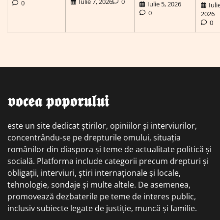
Iulie 7, 2026
0
0
Iulie 5, 2026
Iuli
0
2026
0
𝖛𝖔𝖈𝖊𝖆 𝖕𝖔𝖕𝖔𝖗𝖚𝖑𝖚𝖎
este un site dedicat știrilor, opiniilor și interviurilor,
concentrându-se pe drepturile omului, situația
românilor din diaspora și teme de actualitate politică și
socială. Platforma include categorii precum drepturi și
obligații, interviuri, știri internaționale și locale,
tehnologie, sondaje și multe altele. De asemenea,
promovează dezbaterile pe teme de interes public,
inclusiv subiecte legate de justiție, muncă și familie.