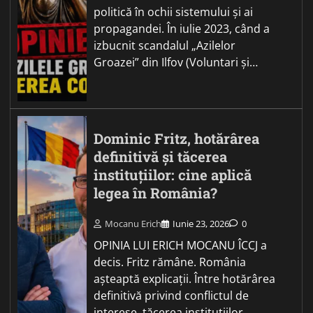
politică în ochii sistemului și ai
propagandei. În iulie 2023, când a
izbucnit scandalul „Azilelor
Groazei” din Ilfov (Voluntari și…
Dominic Fritz, hotărârea
definitivă și tăcerea
instituțiilor: cine aplică
legea în România?
Mocanu Erich
Iunie 23, 2026
0
OPINIA LUI ERICH MOCANU ÎCCJ a
decis. Fritz rămâne. România
așteaptă explicații. Între hotărârea
definitivă privind conflictul de
interese, tăcerea instituțiilor,