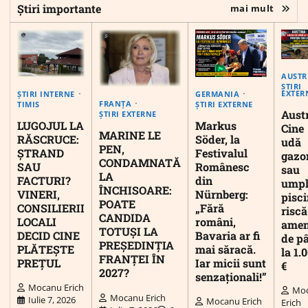
Știri importante
mai mult
AUSTR
ȘTIRI
EXTER
ȘTIRI INTERNE
GERMANIA
FRANȚA
TIMIS
ȘTIRI EXTERNE
Austr
ȘTIRI EXTERNE
LUGOJUL LA
Markus
Cine
MARINE LE
RĂSCRUCE:
Söder, la
udă
PEN,
ȘTRAND
Festivalul
gazo
CONDAMNATĂ
SAU
Românesc
sau
LA
FACTURI?
din
umpl
ÎNCHISOARE:
VINERI,
Nürnberg:
pisc
POATE
CONSILIERII
„Fără
riscă
CANDIDA
LOCALI
români,
ame
TOTUȘI LA
DECID CINE
Bavaria ar fi
de p
PREȘEDINȚIA
PLĂTEȘTE
mai săracă.
la 1.
FRANȚEI ÎN
PREȚUL
Iar micii sunt
€
2027?
senzaționali!”
Mocanu Erich
Mo
Mocanu Erich
Iulie 7, 2026
Mocanu Erich
Erich