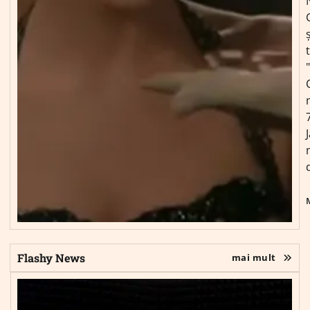
ș
Flashy News
mai mult