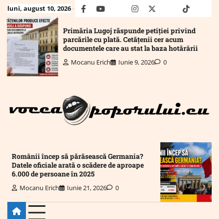
Skip
luni, august 10, 2026
facebook
youtube
Mail
instagram
twitter
truth
tiktok
wha
to
content
Primăria Lugoj răspunde petiției privind
parcările cu plată. Cetățenii cer acum
documentele care au stat la baza hotărârii
Mocanu Erich
Iunie 9, 2026
0
Românii încep să părăsească Germania?
Datele oficiale arată o scădere de aproape
6.000 de persoane în 2025
Mocanu Erich
Iunie 21, 2026
0