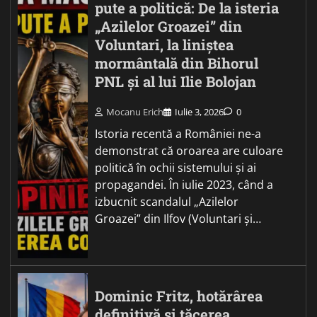
pute a politică: De la isteria
„Azilelor Groazei” din
Voluntari, la liniștea
mormântală din Bihorul
PNL și al lui Ilie Bolojan
Mocanu Erich
Iulie 3, 2026
0
Istoria recentă a României ne-a
demonstrat că oroarea are culoare
politică în ochii sistemului și ai
propagandei. În iulie 2023, când a
izbucnit scandalul „Azilelor
Groazei” din Ilfov (Voluntari și…
Dominic Fritz, hotărârea
definitivă și tăcerea