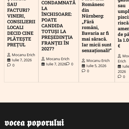
CONDAMNATĂ
SAU
Românesc
sau
LA
FACTURI?
din
umpl
ÎNCHISOARE:
VINERI,
Nürnberg:
pisc
POATE
CONSILIERII
„Fără
riscă
CANDIDA
LOCALI
români,
ame
TOTUȘI LA
DECID CINE
Bavaria ar fi
de p
PREȘEDINȚIA
PLĂTEȘTE
mai săracă.
la 1.
FRANȚEI ÎN
PREȚUL
Iar micii sunt
€
2027?
senzaționali!”
Mocanu Erich
Mo
Mocanu Erich
Iulie 7, 2026
Mocanu Erich
Erich
Iulie 7, 2026
0
0
Iulie 5, 2026
Iuli
0
2026
0
𝖛𝖔𝖈𝖊𝖆 𝖕𝖔𝖕𝖔𝖗𝖚𝖑𝖚𝖎