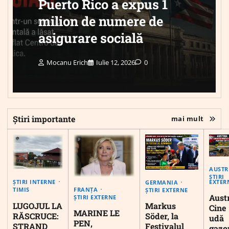
Puerto Rico a expus 1
milion de numere de
asigurare socială
Mocanu Erich
Iulie 12, 2026
0
Știri importante
mai mult
AUSTR
ȘTIRI
EXTER
ȘTIRI INTERNE
GERMANIA
FRANȚA
TIMIS
ȘTIRI EXTERNE
Austr
ȘTIRI EXTERNE
LUGOJUL LA
Markus
Cine
MARINE LE
RĂSCRUCE:
Söder, la
udă
PEN,
ȘTRAND
Festivalul
gazo