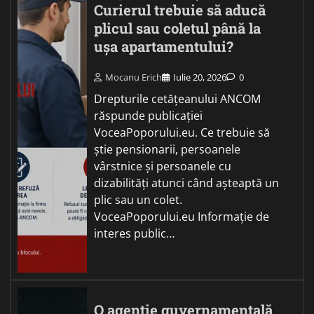
Curierul trebuie să aducă
plicul sau coletul până la
ușa apartamentului?
Mocanu Erich
Iulie 20, 2026
0
Drepturile cetățeanului ANCOM
răspunde publicației
VoceaPoporului.eu. Ce trebuie să
știe pensionarii, persoanele
vârstnice și persoanele cu
dizabilități atunci când așteaptă un
plic sau un colet.
VoceaPoporului.eu Informație de
interes public…
O agenție guvernamentală