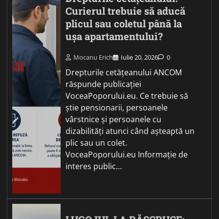
Curierul trebuie să aducă
plicul sau coletul până la
ușa apartamentului?
Mocanu Erich
Iulie 20, 2026
0
Drepturile cetățeanului ANCOM
răspunde publicației
VoceaPoporului.eu. Ce trebuie să
știe pensionarii, persoanele
vârstnice și persoanele cu
dizabilități atunci când așteaptă un
plic sau un colet.
VoceaPoporului.eu Informație de
interes public…