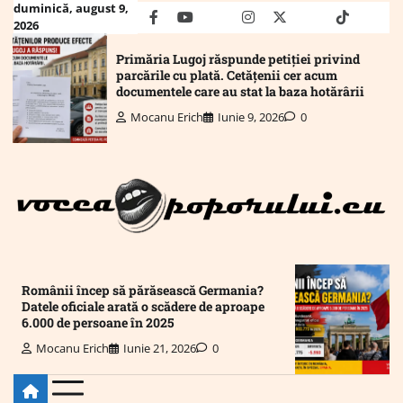
Skip
duminică, august 9,
facebook
youtube
Mail
instagram
twitter
truth
tiktok
wha
2026
to
content
Primăria Lugoj răspunde petiției privind
parcările cu plată. Cetățenii cer acum
documentele care au stat la baza hotărârii
Mocanu Erich
Iunie 9, 2026
0
Românii încep să părăsească Germania?
Datele oficiale arată o scădere de aproape
6.000 de persoane în 2025
Mocanu Erich
Iunie 21, 2026
0