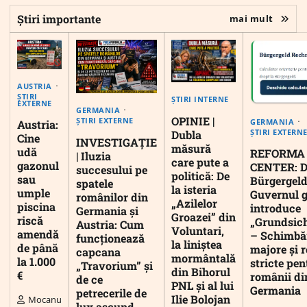
Știri importante
mai mult
AUSTRIA
ȘTIRI
ȘTIRI INTERNE
EXTERNE
GERMANIA
OPINIE |
ȘTIRI EXTERNE
GERMANIA
Austria:
ȘTIRI EXTERN
Dubla
Cine
INVESTIGAȚIE
măsură
udă
REFORMA
| Iluzia
care pute a
gazonul
CENTER: D
succesului pe
politică: De
sau
Bürgergeld
spatele
la isteria
umple
Guvernul 
românilor din
„Azilelor
piscina
introduce
Germania și
Groazei” din
riscă
„Grundsic
Austria: Cum
Voluntari,
amendă
– Schimbă
funcționează
la liniștea
de până
majore și r
capcana
mormântală
la 1.000
stricte pen
„Travorium” și
din Bihorul
€
românii di
de ce
PNL și al lui
Germania
petrecerile de
Ilie Bolojan
Mocanu
lux ascund