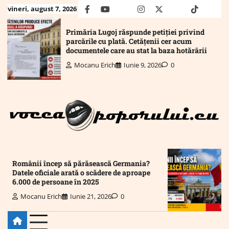
Skip
vineri, august 7, 2026
facebook
youtube
Mail
instagram
twitter
truth
tiktok
wha
to
content
Primăria Lugoj răspunde petiției privind
parcările cu plată. Cetățenii cer acum
documentele care au stat la baza hotărârii
Mocanu Erich
Iunie 9, 2026
0
Românii încep să părăsească Germania?
Datele oficiale arată o scădere de aproape
6.000 de persoane în 2025
Mocanu Erich
Iunie 21, 2026
0