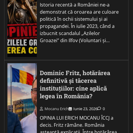
Istoria recentă a României ne-a
demonstrat că oroarea are culoare
politică în ochii sistemului și ai
propagandei. În iulie 2023, când a
izbucnit scandalul „Azilelor
Groazei” din Ilfov (Voluntari și…
Dominic Fritz, hotărârea
definitivă și tăcerea
instituțiilor: cine aplică
legea în România?
Mocanu Erich
Iunie 23, 2026
0
OPINIA LUI ERICH MOCANU ÎCCJ a
decis. Fritz rămâne. România
așteaptă explicații. Între hotărârea