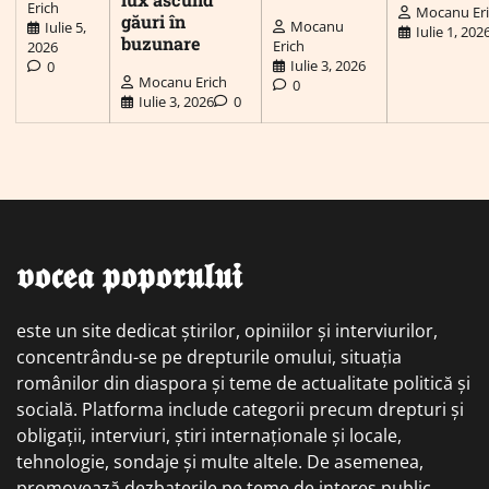
Erich
Mocanu Er
găuri în
Mocanu
Iulie 5,
Iulie 1, 202
buzunare
Erich
2026
Iulie 3, 2026
0
Mocanu Erich
0
Iulie 3, 2026
0
𝖛𝖔𝖈𝖊𝖆 𝖕𝖔𝖕𝖔𝖗𝖚𝖑𝖚𝖎
este un site dedicat știrilor, opiniilor și interviurilor,
concentrându-se pe drepturile omului, situația
românilor din diaspora și teme de actualitate politică și
socială. Platforma include categorii precum drepturi și
obligații, interviuri, știri internaționale și locale,
tehnologie, sondaje și multe altele. De asemenea,
promovează dezbaterile pe teme de interes public,