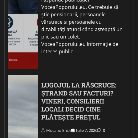
VoceaPoporului.eu. Ce trebuie să
știe pensionarii, persoanele
vârstnice și persoanele cu
dizabilități atunci când așteaptă un
plic sau un colet.
VoceaPoporului.eu Informație de
interes public…
LUGOJUL LA RĂSCRUCE:
ȘTRAND SAU FACTURI?
VINERI, CONSILIERII
LOCALI DECID CINE
PLĂTEȘTE PREȚUL
Mocanu Erich
Iulie 7, 2026
0