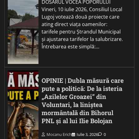
DOSARUL VOCEA POPORULUI
Vineri, 10 iulie 2026, Consiliul Local
Lugoj votează două proiecte care
ating direct viața oamenilor:
tarifele pentru Ștrandul Municipal
și ajustarea tarifelor la salubrizare.
Întrebarea este simplă:…
OPINIE | Dubla măsură care
pute a politică: De la isteria
„Azilelor Groazei” din
Voluntari, la liniștea
mormântală din Bihorul
PNL și al lui Ilie Bolojan
Mocanu Erich
Iulie 3, 2026
0