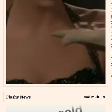
ș
Flashy News
mai mult