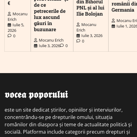
din Bihorul
€
românii di
de ce
PNL și al lui
Germania
petrecerile de
Ilie Bolojan
Mocanu
lux ascund
Erich
Mocanu Er
găuri în
Mocanu
Iulie 5,
Iulie 1, 202
buzunare
Erich
2026
Iulie 3, 2026
0
Mocanu Erich
0
Iulie 3, 2026
0
𝖛𝖔𝖈𝖊𝖆 𝖕𝖔𝖕𝖔𝖗𝖚𝖑𝖚𝖎
este un site dedicat știrilor, opiniilor și interviurilor,
concentrându-se pe drepturile omului, situația
românilor din diaspora și teme de actualitate politică și
socială. Platforma include categorii precum drepturi și