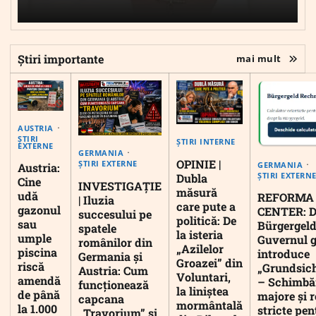
Știri importante
mai mult
AUSTRIA
ȘTIRI
ȘTIRI INTERNE
EXTERNE
GERMANIA
OPINIE |
ȘTIRI EXTERNE
GERMANIA
Austria:
ȘTIRI EXTERN
Dubla
Cine
INVESTIGAȚIE
măsură
udă
REFORMA
| Iluzia
care pute a
gazonul
CENTER: D
succesului pe
politică: De
sau
Bürgergeld
spatele
la isteria
umple
Guvernul 
românilor din
„Azilelor
piscina
introduce
Germania și
Groazei” din
riscă
„Grundsic
Austria: Cum
Voluntari,
amendă
– Schimbă
funcționează
la liniștea
de până
majore și r
capcana
mormântală
la 1.000
stricte pen
„Travorium” și