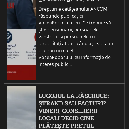
Drepturile cetățeanului ANCOM
răspunde publicației
VoceaPoporului.eu. Ce trebuie să
știe pensionarii, persoanele
vârstnice și persoanele cu
dizabilități atunci când așteaptă un
plic sau un colet.
VoceaPoporului.eu Informație de
interes public…
LUGOJUL LA RĂSCRUCE:
ȘTRAND SAU FACTURI?
VINERI, CONSILIERII
LOCALI DECID CINE
PLĂTEȘTE PREȚUL