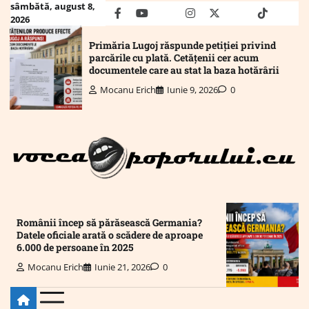
Skip
sâmbătă, august 8,
facebook
youtube
Mail
instagram
twitter
truth
tiktok
wha
2026
to
content
Primăria Lugoj răspunde petiției privind
parcările cu plată. Cetățenii cer acum
documentele care au stat la baza hotărârii
Mocanu Erich
Iunie 9, 2026
0
Românii încep să părăsească Germania?
Datele oficiale arată o scădere de aproape
6.000 de persoane în 2025
Mocanu Erich
Iunie 21, 2026
0