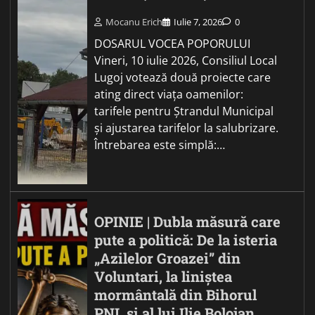
Mocanu Erich
Iulie 7, 2026
0
DOSARUL VOCEA POPORULUI
Vineri, 10 iulie 2026, Consiliul Local
Lugoj votează două proiecte care
ating direct viața oamenilor:
tarifele pentru Ștrandul Municipal
și ajustarea tarifelor la salubrizare.
Întrebarea este simplă:…
OPINIE | Dubla măsură care
pute a politică: De la isteria
„Azilelor Groazei” din
Voluntari, la liniștea
mormântală din Bihorul
PNL și al lui Ilie Bolojan