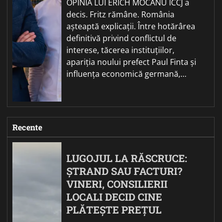
OPINIA LUI ERICH MOCANU ÎCCJ a
decis. Fritz rămâne. România
așteaptă explicații. Între hotărârea
definitivă privind conflictul de
interese, tăcerea instituțiilor,
apariția noului prefect Paul Finta și
influența economică germană,…
Recente
LUGOJUL LA RĂSCRUCE:
ȘTRAND SAU FACTURI?
VINERI, CONSILIERII
LOCALI DECID CINE
PLĂTEȘTE PREȚUL