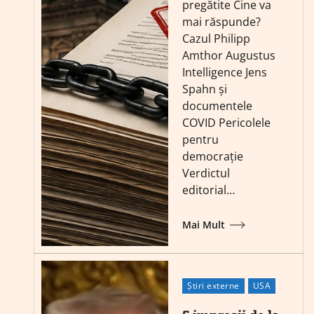
pregătite Cine va
mai răspunde?
Cazul Philipp
Amthor Augustus
Intelligence Jens
Spahn și
documentele
COVID Pericolele
pentru
democrație
Verdictul
editorial…
Mai Mult
Știri externe
USA