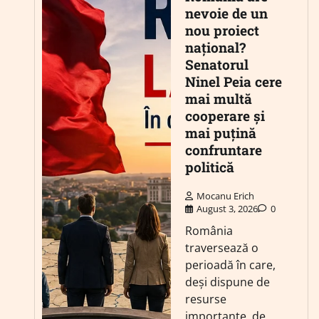
nevoie de un
nou proiect
național?
Senatorul
Ninel Peia cere
mai multă
cooperare și
mai puțină
confruntare
politică
Mocanu Erich
August 3, 2026
0
România
traversează o
perioadă în care,
deși dispune de
resurse
importante, de