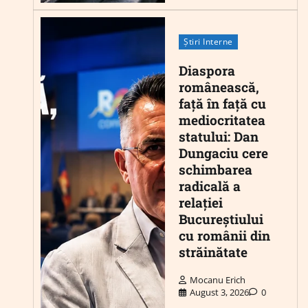
Știri Interne
Diaspora
românească,
față în față cu
mediocritatea
statului: Dan
Dungaciu cere
schimbarea
radicală a
relației
Bucureștiului
cu românii din
străinătate
Mocanu Erich
August 3, 2026
0