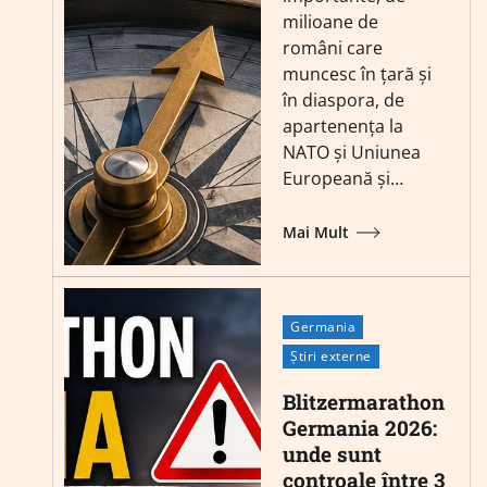
milioane de
români care
muncesc în țară și
în diaspora, de
apartenența la
NATO și Uniunea
Europeană și…
Mai Mult
Germania
Știri externe
Blitzermarathon
Germania 2026:
unde sunt
controale între 3