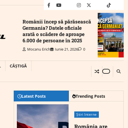
facebook
youtube
Mail
instagram
twitter
truth
tiktok
wha
Românii încep să părăsească
Germania? Datele oficiale
arată o scădere de aproape
6.000 de persoane în 2025
Mocanu Erich
Iunie 21, 2026
0
L
CÂȘTIGĂ
Latest Posts
Trending Posts
Știri Interne
România are