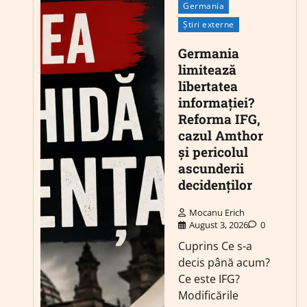
Germania
Știri externe
Germania
limitează
libertatea
informației?
Reforma IFG,
cazul Amthor
și pericolul
ascunderii
decidenților
Mocanu Erich
August 3, 2026
0
Cuprins Ce s-a
decis până acum?
Ce este IFG?
Modificările