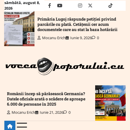
Skip
sâmbătă, august 8,
facebook
youtube
Mail
instagram
twitter
truth
tiktok
wha
2026
to
content
Primăria Lugoj răspunde petiției privind
parcările cu plată. Cetățenii cer acum
documentele care au stat la baza hotărârii
Mocanu Erich
Iunie 9, 2026
0
Românii încep să părăsească Germania?
Datele oficiale arată o scădere de aproape
6.000 de persoane în 2025
Mocanu Erich
Iunie 21, 2026
0