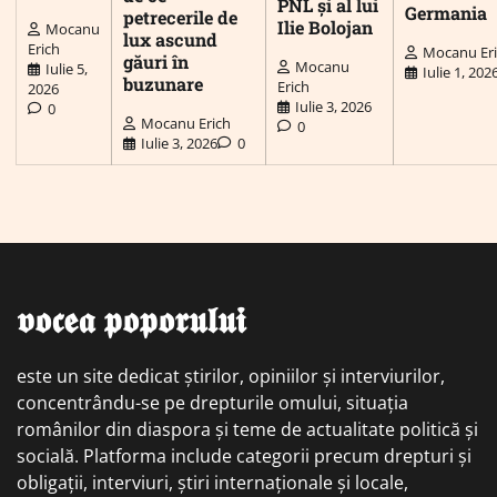
PNL și al lui
Germania
petrecerile de
Ilie Bolojan
Mocanu
lux ascund
Erich
Mocanu Er
găuri în
Mocanu
Iulie 5,
Iulie 1, 202
buzunare
Erich
2026
Iulie 3, 2026
0
Mocanu Erich
0
Iulie 3, 2026
0
𝖛𝖔𝖈𝖊𝖆 𝖕𝖔𝖕𝖔𝖗𝖚𝖑𝖚𝖎
este un site dedicat știrilor, opiniilor și interviurilor,
concentrându-se pe drepturile omului, situația
românilor din diaspora și teme de actualitate politică și
socială. Platforma include categorii precum drepturi și
obligații, interviuri, știri internaționale și locale,