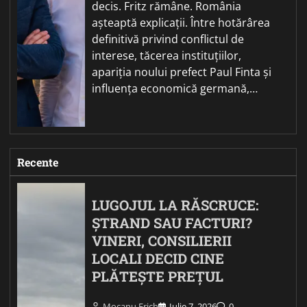
decis. Fritz rămâne. România
așteaptă explicații. Între hotărârea
definitivă privind conflictul de
interese, tăcerea instituțiilor,
apariția noului prefect Paul Finta și
influența economică germană,…
Recente
LUGOJUL LA RĂSCRUCE:
ȘTRAND SAU FACTURI?
VINERI, CONSILIERII
LOCALI DECID CINE
PLĂTEȘTE PREȚUL
Mocanu Erich
Iulie 7, 2026
0