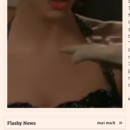
ș
Flashy News
mai mult