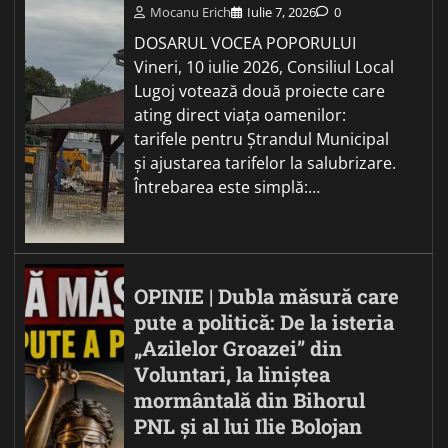
Mocanu Erich
Iulie 7, 2026
0
DOSARUL VOCEA POPORULUI
Vineri, 10 iulie 2026, Consiliul Local
Lugoj votează două proiecte care
ating direct viața oamenilor:
tarifele pentru Ștrandul Municipal
și ajustarea tarifelor la salubrizare.
Întrebarea este simplă:…
OPINIE | Dubla măsură care
pute a politică: De la isteria
„Azilelor Groazei” din
Voluntari, la liniștea
mormântală din Bihorul
PNL și al lui Ilie Bolojan