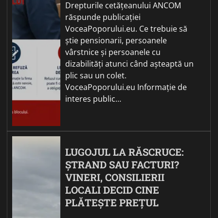
Drepturile cetățeanului ANCOM
răspunde publicației
VoceaPoporului.eu. Ce trebuie să
știe pensionarii, persoanele
vârstnice și persoanele cu
dizabilități atunci când așteaptă un
plic sau un colet.
VoceaPoporului.eu Informație de
interes public…
LUGOJUL LA RĂSCRUCE:
ȘTRAND SAU FACTURI?
VINERI, CONSILIERII
LOCALI DECID CINE
PLĂTEȘTE PREȚUL