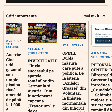
Știri importante
mai mult
AUSTRIA
ȘTIRI
ȘTIRI INTERNE
EXTERNE
GERMANIA
OPINIE |
ȘTIRI EXTERNE
GERMANIA
Austria:
ȘTIRI EXTERN
Dubla
Cine
INVESTIGAȚIE
măsură
udă
REFORMA
| Iluzia
care pute a
gazonul
CENTER: D
succesului pe
politică: De
sau
Bürgergeld
spatele
la isteria
umple
Guvernul 
românilor din
„Azilelor
piscina
introduce
Germania și
Groazei” din
riscă
„Grundsic
Austria: Cum
Voluntari,
amendă
– Schimbă
funcționează
la liniștea
de până
majore și r
capcana
mormântală
la 1.000
stricte pen
„Travorium” și
din Bihorul
€
românii di
de ce