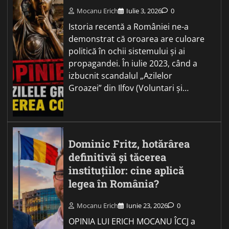
Mocanu Erich
Iulie 3, 2026
0
Istoria recentă a României ne-a
demonstrat că oroarea are culoare
politică în ochii sistemului și ai
propagandei. În iulie 2023, când a
izbucnit scandalul „Azilelor
Groazei” din Ilfov (Voluntari și…
Dominic Fritz, hotărârea
definitivă și tăcerea
instituțiilor: cine aplică
legea în România?
Mocanu Erich
Iunie 23, 2026
0
OPINIA LUI ERICH MOCANU ÎCCJ a