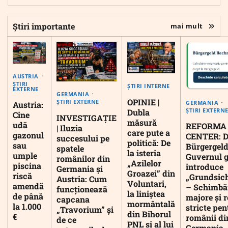
Știri importante
mai mult
AUSTRIA
ȘTIRI
ȘTIRI INTERNE
EXTERNE
GERMANIA
OPINIE |
ȘTIRI EXTERNE
GERMANIA
Austria:
ȘTIRI EXTERN
Dubla
Cine
INVESTIGAȚIE
măsură
udă
REFORMA
| Iluzia
care pute a
gazonul
CENTER: D
succesului pe
politică: De
sau
Bürgergeld
spatele
la isteria
umple
Guvernul 
românilor din
„Azilelor
piscina
introduce
Germania și
Groazei” din
riscă
„Grundsic
Austria: Cum
Voluntari,
amendă
– Schimbă
funcționează
la liniștea
de până
majore și r
capcana
mormântală
la 1.000
stricte pen
„Travorium” și
din Bihorul
€
românii di
de ce
PNL și al lui
Germania