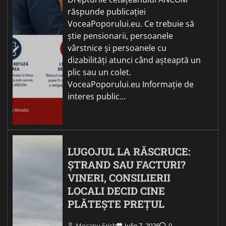
răspunde publicației
VoceaPoporului.eu. Ce trebuie să
știe pensionarii, persoanele
vârstnice și persoanele cu
dizabilități atunci când așteaptă un
plic sau un colet.
VoceaPoporului.eu Informație de
interes public…
LUGOJUL LA RĂSCRUCE:
ȘTRAND SAU FACTURI?
VINERI, CONSILIERII
LOCALI DECID CINE
PLĂTEȘTE PREȚUL
Mocanu Erich
Iulie 7, 2026
0