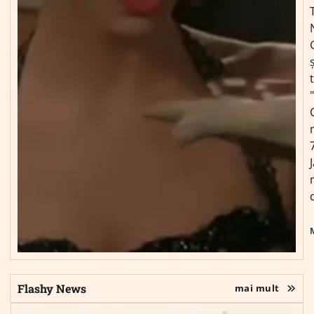
ș
Flashy News
mai mult