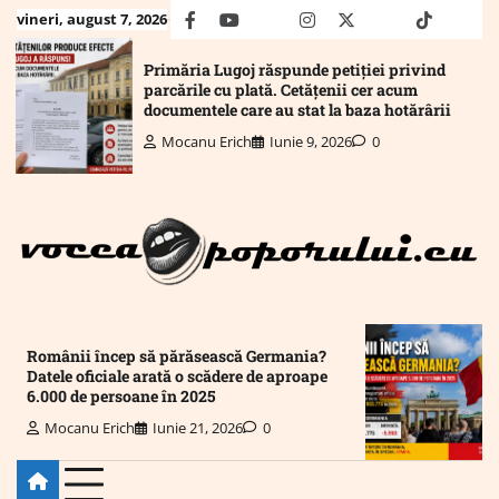
Skip
vineri, august 7, 2026
facebook
youtube
Mail
instagram
twitter
truth
tiktok
wha
to
content
Primăria Lugoj răspunde petiției privind
parcările cu plată. Cetățenii cer acum
documentele care au stat la baza hotărârii
Mocanu Erich
Iunie 9, 2026
0
Românii încep să părăsească Germania?
Datele oficiale arată o scădere de aproape
6.000 de persoane în 2025
Mocanu Erich
Iunie 21, 2026
0