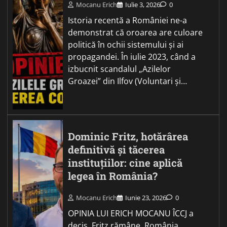
Mocanu Erich
Iulie 3, 2026
0
Istoria recentă a României ne-a
demonstrat că oroarea are culoare
politică în ochii sistemului și ai
propagandei. În iulie 2023, când a
izbucnit scandalul „Azilelor
Groazei” din Ilfov (Voluntari și…
Dominic Fritz, hotărârea
definitivă și tăcerea
instituțiilor: cine aplică
legea în România?
Mocanu Erich
Iunie 23, 2026
0
OPINIA LUI ERICH MOCANU ÎCCJ a
decis. Fritz rămâne. România