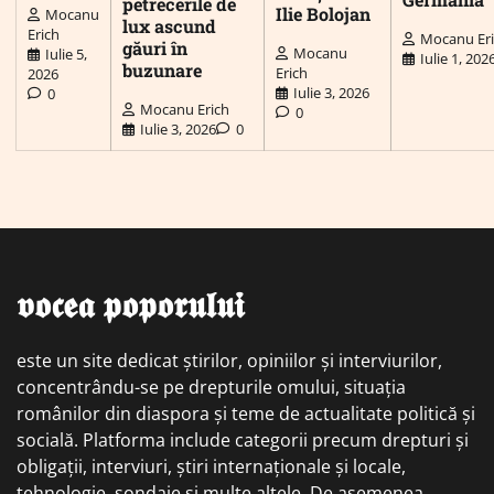
petrecerile de
Ilie Bolojan
Mocanu
lux ascund
Erich
Mocanu Er
găuri în
Mocanu
Iulie 5,
Iulie 1, 202
buzunare
Erich
2026
Iulie 3, 2026
0
Mocanu Erich
0
Iulie 3, 2026
0
𝖛𝖔𝖈𝖊𝖆 𝖕𝖔𝖕𝖔𝖗𝖚𝖑𝖚𝖎
este un site dedicat știrilor, opiniilor și interviurilor,
concentrându-se pe drepturile omului, situația
românilor din diaspora și teme de actualitate politică și
socială. Platforma include categorii precum drepturi și
obligații, interviuri, știri internaționale și locale,
tehnologie, sondaje și multe altele. De asemenea,