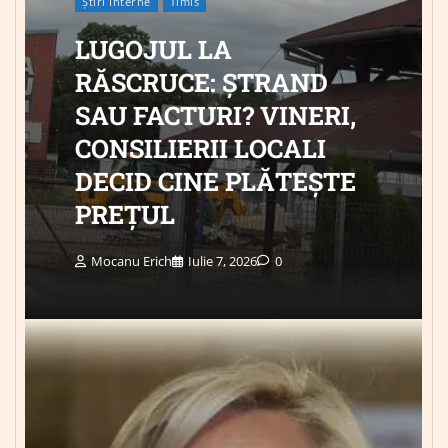
Știri Interne
Timis
LUGOJUL LA
RĂSCRUCE: ȘTRAND
SAU FACTURI? VINERI,
CONSILIERII LOCALI
DECID CINE PLĂTEȘTE
PREȚUL
Mocanu Erich
Iulie 7, 2026
0