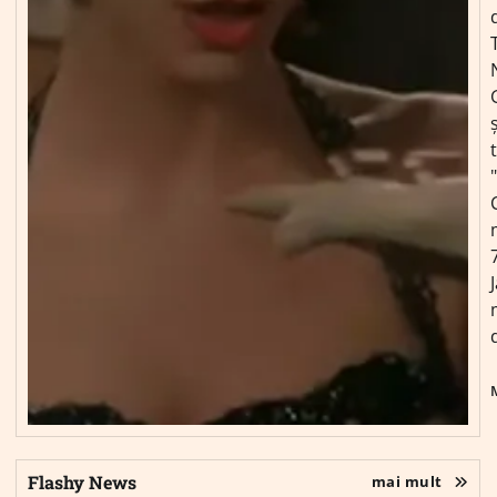
ș
Flashy News
mai mult