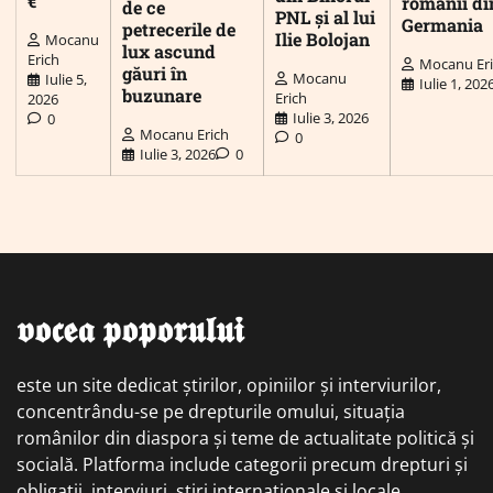
€
românii di
de ce
PNL și al lui
Germania
petrecerile de
Ilie Bolojan
Mocanu
lux ascund
Erich
Mocanu Er
găuri în
Mocanu
Iulie 5,
Iulie 1, 202
buzunare
Erich
2026
Iulie 3, 2026
0
Mocanu Erich
0
Iulie 3, 2026
0
𝖛𝖔𝖈𝖊𝖆 𝖕𝖔𝖕𝖔𝖗𝖚𝖑𝖚𝖎
este un site dedicat știrilor, opiniilor și interviurilor,
concentrându-se pe drepturile omului, situația
românilor din diaspora și teme de actualitate politică și
socială. Platforma include categorii precum drepturi și
obligații, interviuri, știri internaționale și locale,