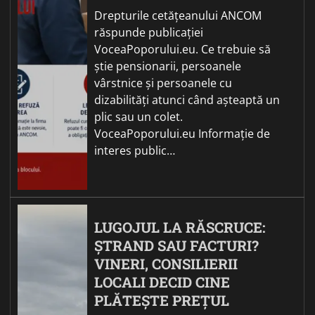
Drepturile cetățeanului ANCOM
răspunde publicației
VoceaPoporului.eu. Ce trebuie să
știe pensionarii, persoanele
vârstnice și persoanele cu
dizabilități atunci când așteaptă un
plic sau un colet.
VoceaPoporului.eu Informație de
interes public…
LUGOJUL LA RĂSCRUCE:
ȘTRAND SAU FACTURI?
VINERI, CONSILIERII
LOCALI DECID CINE
PLĂTEȘTE PREȚUL