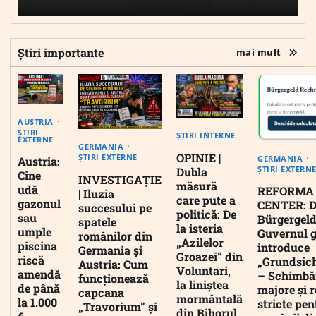
Știri importante
mai mult
AUSTRIA
ȘTIRI
ȘTIRI INTERNE
EXTERNE
GERMANIA
OPINIE |
ȘTIRI EXTERNE
GERMANIA
Austria:
ȘTIRI EXTERN
Dubla
Cine
INVESTIGAȚIE
măsură
udă
REFORMA
| Iluzia
care pute a
gazonul
CENTER: D
succesului pe
politică: De
sau
Bürgergeld
spatele
la isteria
umple
Guvernul 
românilor din
„Azilelor
piscina
introduce
Germania și
Groazei” din
riscă
„Grundsic
Austria: Cum
Voluntari,
amendă
– Schimbă
funcționează
la liniștea
de până
majore și r
capcana
mormântală
la 1.000
stricte pen
„Travorium” și
din Bihorul