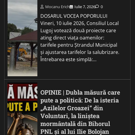
Mocanu Erich
Iulie 7, 2026
0
DOSARUL VOCEA POPORULUI
Vineri, 10 iulie 2026, Consiliul Local
Lugoj votează două proiecte care
ating direct viața oamenilor:
tarifele pentru Ștrandul Municipal
și ajustarea tarifelor la salubrizare.
Întrebarea este simplă:…
OPINIE | Dubla măsură care
pute a politică: De la isteria
„Azilelor Groazei” din
Voluntari, la liniștea
mormântală din Bihorul
PNL și al lui Ilie Bolojan