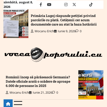
Skip
sâmbătă, august 8,
facebook
youtube
Mail
instagram
twitter
truth
tiktok
wha
2026
to
content
Primăria Lugoj răspunde petiției privind
parcările cu plată. Cetățenii cer acum
documentele care au stat la baza hotărârii
Mocanu Erich
Iunie 9, 2026
0
Românii încep să părăsească Germania?
Datele oficiale arată o scădere de aproape
6.000 de persoane în 2025
Mocanu Erich
Iunie 21, 2026
0