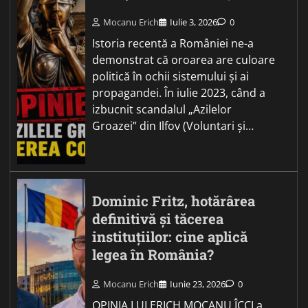
Mocanu Erich
Iulie 3, 2026
0
Istoria recentă a României ne-a
demonstrat că oroarea are culoare
politică în ochii sistemului și ai
propagandei. În iulie 2023, când a
izbucnit scandalul „Azilelor
Groazei” din Ilfov (Voluntari și…
Dominic Fritz, hotărârea
definitivă și tăcerea
instituțiilor: cine aplică
legea în România?
Mocanu Erich
Iunie 23, 2026
0
OPINIA LUI ERICH MOCANU ÎCCJ a