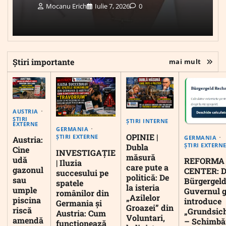
Mocanu Erich
Iulie 7, 2026
0
Știri importante
mai mult
AUSTRIA
ȘTIRI
ȘTIRI INTERNE
EXTERNE
GERMANIA
OPINIE |
ȘTIRI EXTERNE
GERMANIA
Austria:
ȘTIRI EXTERN
Dubla
Cine
INVESTIGAȚIE
măsură
udă
REFORMA
| Iluzia
care pute a
gazonul
CENTER: D
succesului pe
politică: De
sau
Bürgergeld
spatele
la isteria
umple
Guvernul 
românilor din
„Azilelor
piscina
introduce
Germania și
Groazei” din
riscă
„Grundsic
Austria: Cum
Voluntari,
amendă
– Schimbă
funcționează