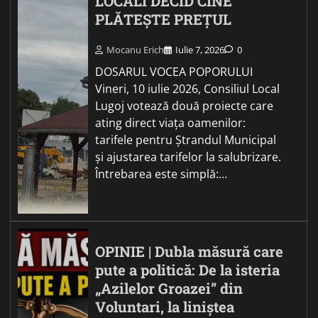
LOCALI DECID CINE
PLĂTEȘTE PREȚUL
Mocanu Erich
Iulie 7, 2026
0
DOSARUL VOCEA POPORULUI
Vineri, 10 iulie 2026, Consiliul Local
Lugoj votează două proiecte care
ating direct viața oamenilor:
tarifele pentru Ștrandul Municipal
și ajustarea tarifelor la salubrizare.
Întrebarea este simplă:…
OPINIE | Dubla măsură care
pute a politică: De la isteria
„Azilelor Groazei” din
Voluntari, la liniștea