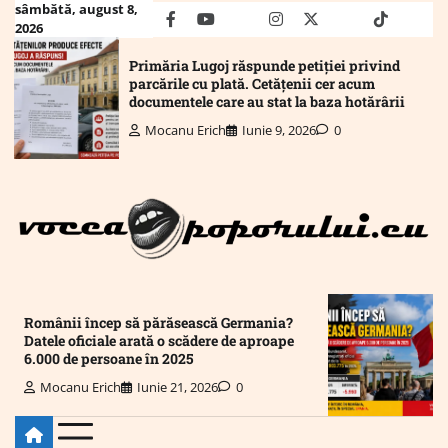
Skip
sâmbătă, august 8,
facebook
youtube
Mail
instagram
twitter
truth
tiktok
wha
2026
to
content
Primăria Lugoj răspunde petiției privind
parcările cu plată. Cetățenii cer acum
documentele care au stat la baza hotărârii
Mocanu Erich
Iunie 9, 2026
0
Românii încep să părăsească Germania?
Datele oficiale arată o scădere de aproape
6.000 de persoane în 2025
Mocanu Erich
Iunie 21, 2026
0