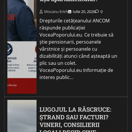
Mocanu Erich
Iulie 20, 2026
0
Drepturile cetățeanului ANCOM
răspunde publicației
VoceaPoporului.eu. Ce trebuie să
știe pensionarii, persoanele
vârstnice și persoanele cu
dizabilități atunci când așteaptă un
plic sau un colet.
VoceaPoporului.eu Informație de
interes public…
LUGOJUL LA RĂSCRUCE:
ȘTRAND SAU FACTURI?
VINERI, CONSILIERII