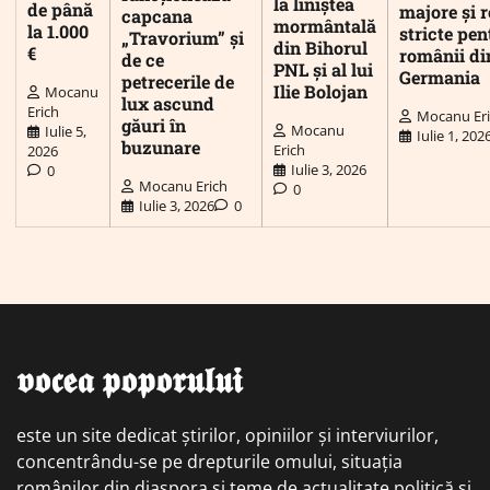
la liniștea
de până
majore și r
capcana
mormântală
la 1.000
stricte pen
„Travorium” și
din Bihorul
€
românii di
de ce
PNL și al lui
Germania
petrecerile de
Ilie Bolojan
Mocanu
lux ascund
Erich
Mocanu Er
găuri în
Mocanu
Iulie 5,
Iulie 1, 202
buzunare
Erich
2026
Iulie 3, 2026
0
Mocanu Erich
0
Iulie 3, 2026
0
𝖛𝖔𝖈𝖊𝖆 𝖕𝖔𝖕𝖔𝖗𝖚𝖑𝖚𝖎
este un site dedicat știrilor, opiniilor și interviurilor,
concentrându-se pe drepturile omului, situația
românilor din diaspora și teme de actualitate politică și