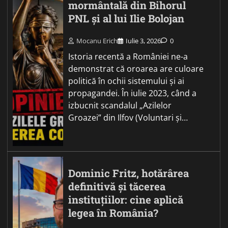
mormântală din Bihorul
PNL și al lui Ilie Bolojan
Mocanu Erich
Iulie 3, 2026
0
Istoria recentă a României ne-a
demonstrat că oroarea are culoare
politică în ochii sistemului și ai
propagandei. În iulie 2023, când a
izbucnit scandalul „Azilelor
Groazei” din Ilfov (Voluntari și…
Dominic Fritz, hotărârea
definitivă și tăcerea
instituțiilor: cine aplică
legea în România?