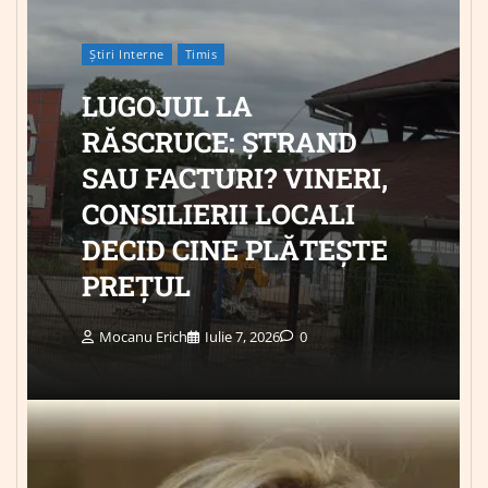
Știri Interne
Timis
LUGOJUL LA
RĂSCRUCE: ȘTRAND
SAU FACTURI? VINERI,
CONSILIERII LOCALI
DECID CINE PLĂTEȘTE
PREȚUL
Mocanu Erich
Iulie 7, 2026
0