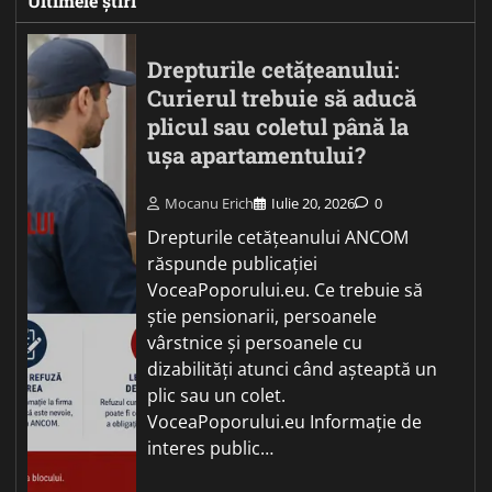
Ultimele știri
Drepturile cetățeanului:
Curierul trebuie să aducă
plicul sau coletul până la
ușa apartamentului?
Mocanu Erich
Iulie 20, 2026
0
Drepturile cetățeanului ANCOM
răspunde publicației
VoceaPoporului.eu. Ce trebuie să
știe pensionarii, persoanele
vârstnice și persoanele cu
dizabilități atunci când așteaptă un
plic sau un colet.
VoceaPoporului.eu Informație de
interes public…