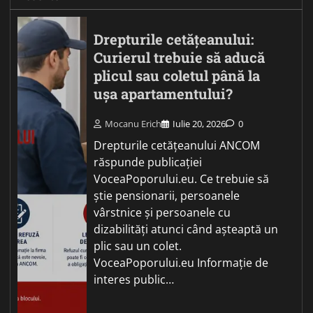
Drepturile cetățeanului:
Curierul trebuie să aducă
plicul sau coletul până la
ușa apartamentului?
Mocanu Erich
Iulie 20, 2026
0
Drepturile cetățeanului ANCOM
răspunde publicației
VoceaPoporului.eu. Ce trebuie să
știe pensionarii, persoanele
vârstnice și persoanele cu
dizabilități atunci când așteaptă un
plic sau un colet.
VoceaPoporului.eu Informație de
interes public…