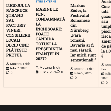
Austr
ȘTIRI EXTERNE
LUGOJUL LA
Markus
Cine
MARINE LE
RĂSCRUCE:
Söder, la
udă
PEN,
ȘTRAND
Festivalul
gazo
CONDAMNATĂ
SAU
Românesc
sau
LA
FACTURI?
din
umpl
ÎNCHISOARE:
VINERI,
Nürnberg:
pisc
POATE
CONSILIERII
„Fără
riscă
CANDIDA
LOCALI
români,
ame
TOTUȘI LA
DECID CINE
Bavaria ar fi
de p
PREȘEDINȚIA
PLĂTEȘTE
mai săracă.
la 1.
FRANȚEI ÎN
PREȚUL
Iar micii sunt
€
2027?
senzaționali!”
Mocanu Erich
Mo
Mocanu Erich
Iulie 7, 2026
Mocanu Erich
Erich
Iulie 7, 2026
0
0
Iulie 5, 2026
Iuli
0
2026
0