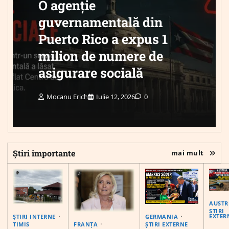
O agenție
guvernamentală din
Puerto Rico a expus 1
milion de numere de
asigurare socială
Mocanu Erich
Iulie 12, 2026
0
Știri importante
mai mult
AUSTR
ȘTIRI
EXTER
ȘTIRI INTERNE
GERMANIA
FRANȚA
TIMIS
ȘTIRI EXTERNE