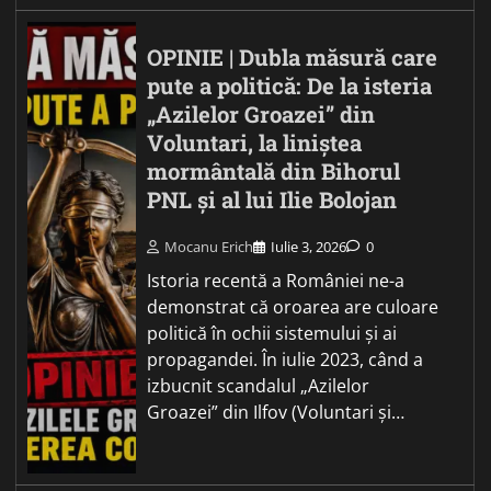
OPINIE | Dubla măsură care
pute a politică: De la isteria
„Azilelor Groazei” din
Voluntari, la liniștea
mormântală din Bihorul
PNL și al lui Ilie Bolojan
Mocanu Erich
Iulie 3, 2026
0
Istoria recentă a României ne-a
demonstrat că oroarea are culoare
politică în ochii sistemului și ai
propagandei. În iulie 2023, când a
izbucnit scandalul „Azilelor
Groazei” din Ilfov (Voluntari și…