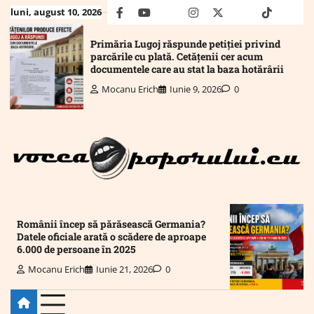
Skip
luni, august 10, 2026
facebook
youtube
Mail
instagram
twitter
truth
tiktok
wha
to
content
Primăria Lugoj răspunde petiției privind
parcările cu plată. Cetățenii cer acum
documentele care au stat la baza hotărârii
Mocanu Erich
Iunie 9, 2026
0
Românii încep să părăsească Germania?
Datele oficiale arată o scădere de aproape
6.000 de persoane în 2025
Mocanu Erich
Iunie 21, 2026
0