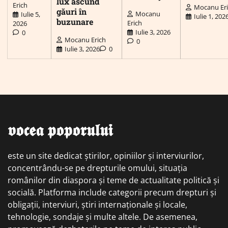
lux ascund
Erich
Mocanu Er
găuri în
Mocanu
Iulie 5,
Iulie 1, 202
buzunare
Erich
2026
Iulie 3, 2026
0
Mocanu Erich
0
Iulie 3, 2026
0
𝖛𝖔𝖈𝖊𝖆 𝖕𝖔𝖕𝖔𝖗𝖚𝖑𝖚𝖎
este un site dedicat știrilor, opiniilor și interviurilor,
concentrându-se pe drepturile omului, situația
românilor din diaspora și teme de actualitate politică și
socială. Platforma include categorii precum drepturi și
obligații, interviuri, știri internaționale și locale,
tehnologie, sondaje și multe altele. De asemenea,