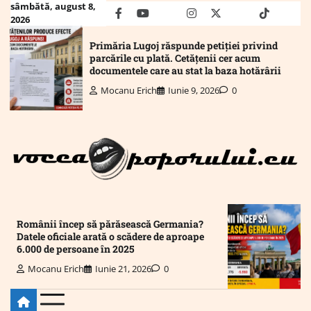
Skip
sâmbătă, august 8,
facebook
youtube
Mail
instagram
twitter
truth
tiktok
wha
2026
to
content
Primăria Lugoj răspunde petiției privind
parcările cu plată. Cetățenii cer acum
documentele care au stat la baza hotărârii
Mocanu Erich
Iunie 9, 2026
0
Românii încep să părăsească Germania?
Datele oficiale arată o scădere de aproape
6.000 de persoane în 2025
Mocanu Erich
Iunie 21, 2026
0