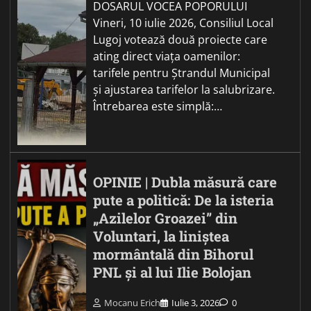
DOSARUL VOCEA POPORULUI
Vineri, 10 iulie 2026, Consiliul Local
Lugoj votează două proiecte care
ating direct viața oamenilor:
tarifele pentru Ștrandul Municipal
și ajustarea tarifelor la salubrizare.
Întrebarea este simplă:…
OPINIE | Dubla măsură care
pute a politică: De la isteria
„Azilelor Groazei” din
Voluntari, la liniștea
mormântală din Bihorul
PNL și al lui Ilie Bolojan
Mocanu Erich
Iulie 3, 2026
0