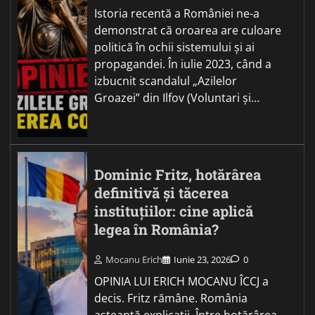
Istoria recentă a României ne-a
demonstrat că oroarea are culoare
politică în ochii sistemului și ai
propagandei. În iulie 2023, când a
izbucnit scandalul „Azilelor
Groazei” din Ilfov (Voluntari și…
Dominic Fritz, hotărârea
definitivă și tăcerea
instituțiilor: cine aplică
legea în România?
Mocanu Erich
Iunie 23, 2026
0
OPINIA LUI ERICH MOCANU ÎCCJ a
decis. Fritz rămâne. România
așteaptă explicații. Între hotărârea