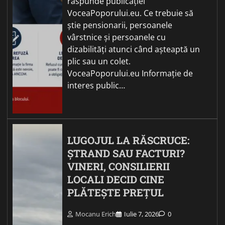
răspunde publicației
VoceaPoporului.eu. Ce trebuie să
știe pensionarii, persoanele
vârstnice și persoanele cu
dizabilități atunci când așteaptă un
plic sau un colet.
VoceaPoporului.eu Informație de
interes public…
LUGOJUL LA RĂSCRUCE:
ȘTRAND SAU FACTURI?
VINERI, CONSILIERII
LOCALI DECID CINE
PLĂTEȘTE PREȚUL
Mocanu Erich
Iulie 7, 2026
0