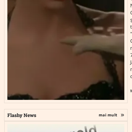
ș
Flashy News
mai mult