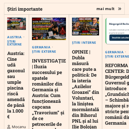
Știri importante
mai mult
AUSTRIA
ȘTIRI
ȘTIRI INTERNE
EXTERNE
GERMANIA
OPINIE |
ȘTIRI EXTERNE
GERMANIA
Austria:
ȘTIRI EXTERN
Dubla
Cine
INVESTIGAȚIE
măsură
udă
REFORMA
| Iluzia
care pute a
gazonul
CENTER: D
succesului pe
politică: De
sau
Bürgergeld
spatele
la isteria
umple
Guvernul 
românilor din
„Azilelor
piscina
introduce
Germania și
Groazei” din
riscă
„Grundsic
Austria: Cum
Voluntari,
amendă
– Schimbă
funcționează
la liniștea
de până
majore și r
capcana
mormântală
la 1.000
stricte pen
„Travorium” și
din Bihorul
€
românii di
de ce
PNL și al lui
Germania
petrecerile de
Ilie Bolojan
Mocanu