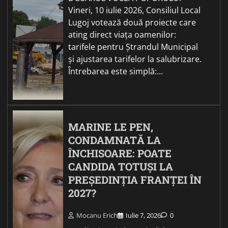
Vineri, 10 iulie 2026, Consiliul Local
Lugoj votează două proiecte care
ating direct viața oamenilor:
tarifele pentru Ștrandul Municipal
și ajustarea tarifelor la salubrizare.
Întrebarea este simplă:…
MARINE LE PEN,
CONDAMNATĂ LA
ÎNCHISOARE: POATE
CANDIDA TOTUȘI LA
PREȘEDINȚIA FRANȚEI ÎN
2027?
Mocanu Erich
Iulie 7, 2026
0