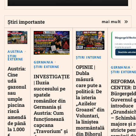
Știri importante
mai mult
AUSTRIA
ȘTIRI
ȘTIRI INTERNE
EXTERNE
GERMANIA
OPINIE |
ȘTIRI EXTERNE
GERMANIA
Austria:
ȘTIRI EXTERN
Dubla
Cine
INVESTIGAȚIE
măsură
udă
REFORMA
| Iluzia
care pute a
gazonul
CENTER: D
succesului pe
politică: De
sau
Bürgergeld
spatele
la isteria
umple
Guvernul 
românilor din
„Azilelor
piscina
introduce
Germania și
Groazei” din
riscă
„Grundsic
Austria: Cum
Voluntari,
amendă
– Schimbă
funcționează
la liniștea
de până
majore și r
capcana
mormântală
la 1.000
stricte pen
„Travorium” și
din Bihorul
€
românii di