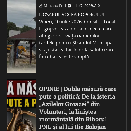
Mocanu Erich
Iulie 7, 2026
0
DOSARUL VOCEA POPORULUI
Vineri, 10 iulie 2026, Consiliul Local
Lugoj votează două proiecte care
ating direct viața oamenilor:
tarifele pentru Ștrandul Municipal
și ajustarea tarifelor la salubrizare.
Întrebarea este simplă:…
OPINIE | Dubla măsură care
pute a politică: De la isteria
„Azilelor Groazei” din
Voluntari, la liniștea
mormântală din Bihorul
PNL și al lui Ilie Bolojan