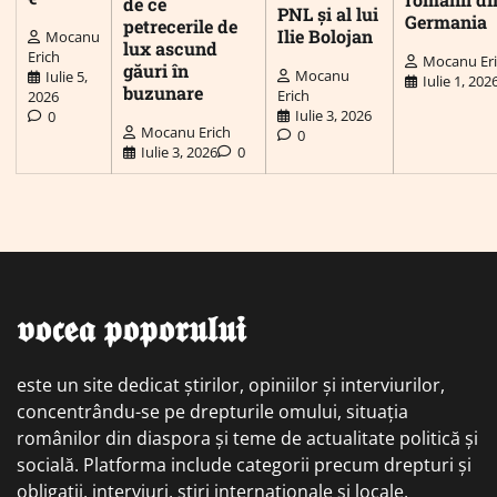
de ce
PNL și al lui
Germania
petrecerile de
Ilie Bolojan
Mocanu
lux ascund
Erich
Mocanu Er
găuri în
Mocanu
Iulie 5,
Iulie 1, 202
buzunare
Erich
2026
Iulie 3, 2026
0
Mocanu Erich
0
Iulie 3, 2026
0
𝖛𝖔𝖈𝖊𝖆 𝖕𝖔𝖕𝖔𝖗𝖚𝖑𝖚𝖎
este un site dedicat știrilor, opiniilor și interviurilor,
concentrându-se pe drepturile omului, situația
românilor din diaspora și teme de actualitate politică și
socială. Platforma include categorii precum drepturi și
obligații, interviuri, știri internaționale și locale,