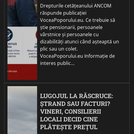
Drepturile cetățeanului ANCOM
răspunde publicației
VoceaPoporului.eu. Ce trebuie să
știe pensionarii, persoanele
vârstnice și persoanele cu
dizabilități atunci când așteaptă un
plic sau un colet.
VoceaPoporului.eu Informație de
interes public…
LUGOJUL LA RĂSCRUCE:
ȘTRAND SAU FACTURI?
VINERI, CONSILIERII
LOCALI DECID CINE
PLĂTEȘTE PREȚUL