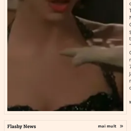
ș
Flashy News
mai mult