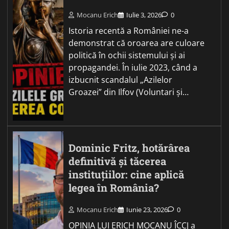
Mocanu Erich
Iulie 3, 2026
0
Istoria recentă a României ne-a
demonstrat că oroarea are culoare
politică în ochii sistemului și ai
propagandei. În iulie 2023, când a
izbucnit scandalul „Azilelor
Groazei” din Ilfov (Voluntari și…
Dominic Fritz, hotărârea
definitivă și tăcerea
instituțiilor: cine aplică
legea în România?
Mocanu Erich
Iunie 23, 2026
0
OPINIA LUI ERICH MOCANU ÎCCJ a