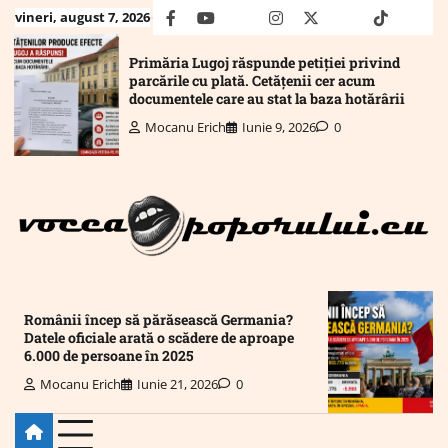
Skip
vineri, august 7, 2026
facebook
youtube
Mail
instagram
twitter
truth
tiktok
wha
to
content
Primăria Lugoj răspunde petiției privind
parcările cu plată. Cetățenii cer acum
documentele care au stat la baza hotărârii
Mocanu Erich
Iunie 9, 2026
0
Românii încep să părăsească Germania?
Datele oficiale arată o scădere de aproape
6.000 de persoane în 2025
Mocanu Erich
Iunie 21, 2026
0