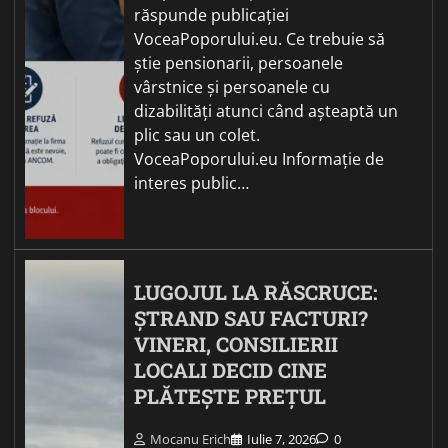
răspunde publicației
VoceaPoporului.eu. Ce trebuie să
știe pensionarii, persoanele
vârstnice și persoanele cu
dizabilități atunci când așteaptă un
plic sau un colet.
VoceaPoporului.eu Informație de
interes public…
LUGOJUL LA RĂSCRUCE:
ȘTRAND SAU FACTURI?
VINERI, CONSILIERII
LOCALI DECID CINE
PLĂTEȘTE PREȚUL
Mocanu Erich
Iulie 7, 2026
0