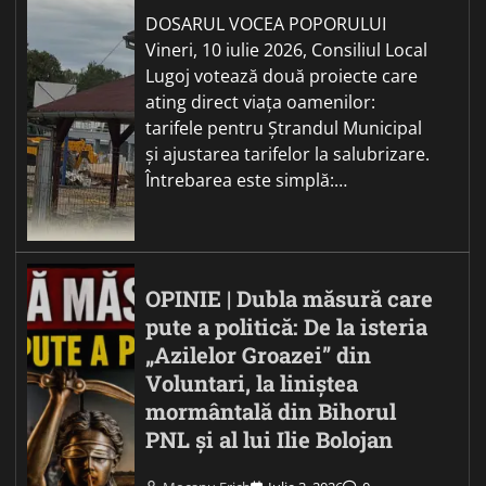
DOSARUL VOCEA POPORULUI
Vineri, 10 iulie 2026, Consiliul Local
Lugoj votează două proiecte care
ating direct viața oamenilor:
tarifele pentru Ștrandul Municipal
și ajustarea tarifelor la salubrizare.
Întrebarea este simplă:…
OPINIE | Dubla măsură care
pute a politică: De la isteria
„Azilelor Groazei” din
Voluntari, la liniștea
mormântală din Bihorul
PNL și al lui Ilie Bolojan