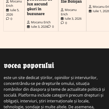
Ilie Bolojan
Mocanu
lux ascund
Erich
Mocanu Er
găuri în
Mocanu
Iulie 5,
Iulie 1, 202
buzunare
Erich
2026
Iulie 3, 2026
0
Mocanu Erich
0
Iulie 3, 2026
0
𝖛𝖔𝖈𝖊𝖆 𝖕𝖔𝖕𝖔𝖗𝖚𝖑𝖚𝖎
este un site dedicat știrilor, opiniilor și interviurilor,
concentrându-se pe drepturile omului, situația
românilor din diaspora și teme de actualitate politică și
socială. Platforma include categorii precum drepturi și
obligații, interviuri, știri internaționale și locale,
tehnologie, sondaje și multe altele. De asemenea,