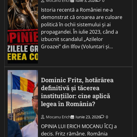
Mocanu Erich
Iulie 3, 2026
0
Istoria recentă a României ne-a
demonstrat că oroarea are culoare
politică în ochii sistemului și ai
propagandei. În iulie 2023, când a
izbucnit scandalul „Azilelor
Groazei” din Ilfov (Voluntari și…
Dominic Fritz, hotărârea
definitivă și tăcerea
instituțiilor: cine aplică
legea în România?
Mocanu Erich
Iunie 23, 2026
0
OPINIA LUI ERICH MOCANU ÎCCJ a
decis. Fritz rămâne. România