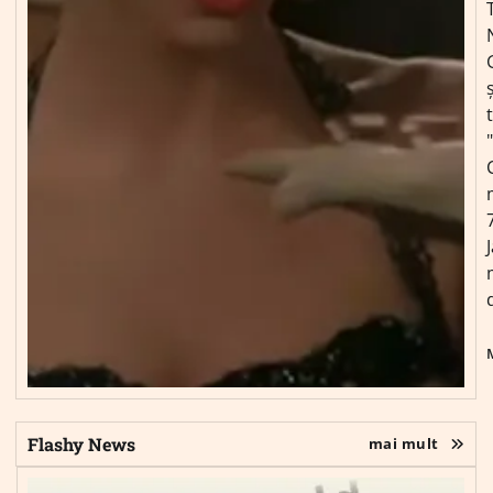
ș
Flashy News
mai mult