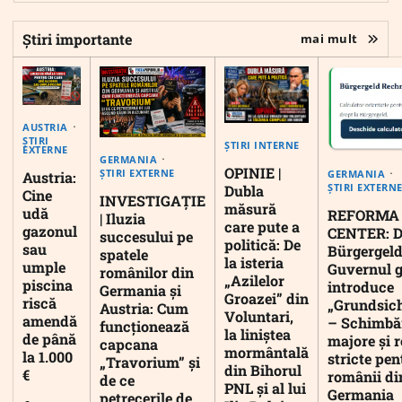
Știri importante
mai mult
AUSTRIA
ȘTIRI
ȘTIRI INTERNE
EXTERNE
GERMANIA
OPINIE |
ȘTIRI EXTERNE
GERMANIA
Austria:
ȘTIRI EXTERN
Dubla
Cine
INVESTIGAȚIE
măsură
udă
REFORMA
| Iluzia
care pute a
gazonul
CENTER: D
succesului pe
politică: De
sau
Bürgergeld
spatele
la isteria
umple
Guvernul 
românilor din
„Azilelor
piscina
introduce
Germania și
Groazei” din
riscă
„Grundsic
Austria: Cum
Voluntari,
amendă
– Schimbă
funcționează
la liniștea
de până
majore și r
capcana
mormântală
la 1.000
stricte pen
„Travorium” și
din Bihorul
€
românii di
de ce
PNL și al lui
Germania
petrecerile de