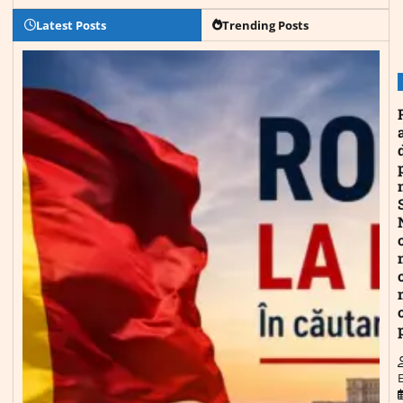
Latest Posts
Trending Posts
E