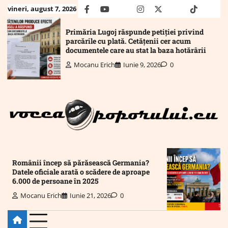
Skip
vineri, august 7, 2026
facebook
youtube
Mail
instagram
twitter
truth
tiktok
wha
to
content
Primăria Lugoj răspunde petiției privind
parcările cu plată. Cetățenii cer acum
documentele care au stat la baza hotărârii
Mocanu Erich
Iunie 9, 2026
0
Românii încep să părăsească Germania?
Datele oficiale arată o scădere de aproape
6.000 de persoane în 2025
Mocanu Erich
Iunie 21, 2026
0