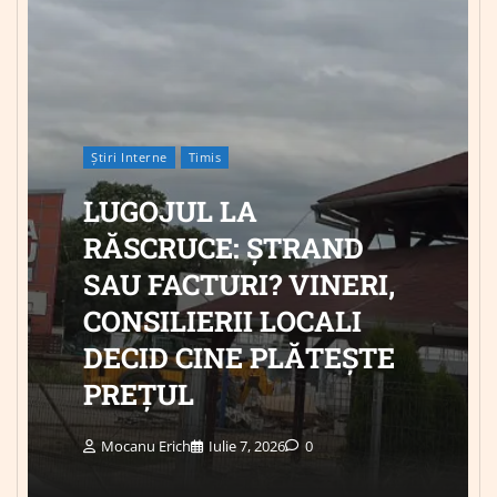
Știri Interne
Timis
LUGOJUL LA
RĂSCRUCE: ȘTRAND
SAU FACTURI? VINERI,
CONSILIERII LOCALI
DECID CINE PLĂTEȘTE
PREȚUL
Mocanu Erich
Iulie 7, 2026
0