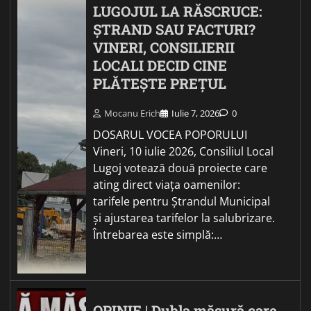
LUGOJUL LA RĂSCRUCE:
ȘTRAND SAU FACTURI?
VINERI, CONSILIERII
LOCALI DECID CINE
PLĂTEȘTE PREȚUL
Mocanu Erich
Iulie 7, 2026
0
DOSARUL VOCEA POPORULUI
Vineri, 10 iulie 2026, Consiliul Local
Lugoj votează două proiecte care
ating direct viața oamenilor:
tarifele pentru Ștrandul Municipal
și ajustarea tarifelor la salubrizare.
Întrebarea este simplă:…
OPINIE | Dubla măsură care