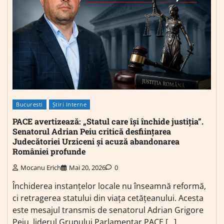
Bucuresti
Știri Interne
PACE avertizează: „Statul care își închide justiția”.
Senatorul Adrian Peiu critică desființarea
Judecătoriei Urziceni și acuză abandonarea
României profunde
Mocanu Erich
Mai 20, 2026
0
Închiderea instanțelor locale nu înseamnă reformă,
ci retragerea statului din viața cetățeanului. Acesta
este mesajul transmis de senatorul Adrian Grigore
Peiu, liderul Grupului Parlamentar PACE […]