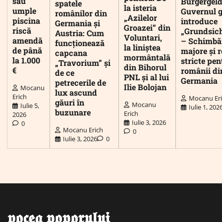
sau
Bürgergeld
spatele
la isteria
umple
Guvernul 
românilor din
„Azilelor
piscina
introduce
Germania și
Groazei” din
riscă
„Grundsic
Austria: Cum
Voluntari,
amendă
– Schimbă
funcționează
la liniștea
de până
majore și r
capcana
mormântală
la 1.000
stricte pen
„Travorium” și
din Bihorul
€
românii di
de ce
PNL și al lui
Germania
petrecerile de
Ilie Bolojan
Mocanu
lux ascund
Erich
Mocanu Er
găuri în
Mocanu
Iulie 5,
Iulie 1, 202
buzunare
Erich
2026
Iulie 3, 2026
0
Mocanu Erich
0
Iulie 3, 2026
0
𝖛𝖔𝖈𝖊𝖆 𝖕𝖔𝖕𝖔𝖗𝖚𝖑𝖚𝖎