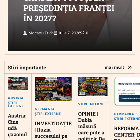
PREȘEDINȚIA FRANȚEI
ÎN 2027?
Mocanu Erich
Iulie 7, 2026
0
Știri importante
mai mult
AUSTRIA
ȘTIRI
ȘTIRI INTERNE
EXTERNE
GERMANIA
OPINIE |
ȘTIRI EXTERNE
GERMANIA
Austria:
ȘTIRI EXTERN
Dubla
Cine
INVESTIGAȚIE
măsură
udă
REFORMA
| Iluzia
care pute a
gazonul
CENTER: D
succesului pe
politică: De