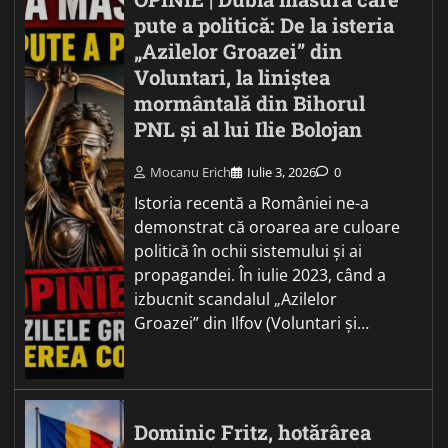
pute a politică: De la isteria
„Azilelor Groazei” din
Voluntari, la liniștea
mormântală din Bihorul
PNL și al lui Ilie Bolojan
Mocanu Erich
Iulie 3, 2026
0
Istoria recentă a României ne-a
demonstrat că oroarea are culoare
politică în ochii sistemului și ai
propagandei. În iulie 2023, când a
izbucnit scandalul „Azilelor
Groazei” din Ilfov (Voluntari și…
Dominic Fritz, hotărârea