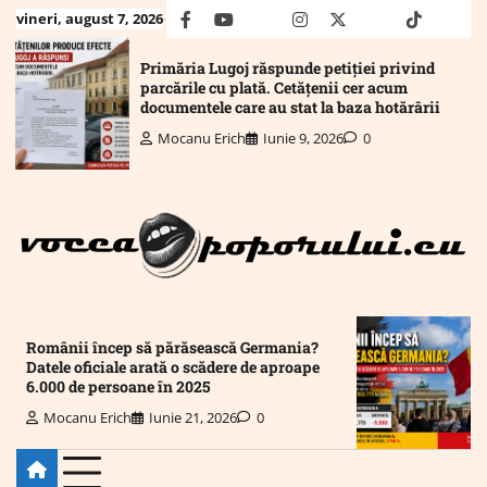
Skip
vineri, august 7, 2026
facebook
youtube
Mail
instagram
twitter
truth
tiktok
wha
to
content
Primăria Lugoj răspunde petiției privind
parcările cu plată. Cetățenii cer acum
documentele care au stat la baza hotărârii
Mocanu Erich
Iunie 9, 2026
0
Românii încep să părăsească Germania?
Datele oficiale arată o scădere de aproape
6.000 de persoane în 2025
Mocanu Erich
Iunie 21, 2026
0