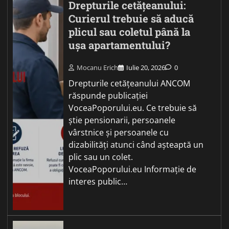
Drepturile cetățeanului:
Curierul trebuie să aducă
plicul sau coletul până la
ușa apartamentului?
Mocanu Erich
Iulie 20, 2026
0
Drepturile cetățeanului ANCOM
răspunde publicației
VoceaPoporului.eu. Ce trebuie să
știe pensionarii, persoanele
vârstnice și persoanele cu
dizabilități atunci când așteaptă un
plic sau un colet.
VoceaPoporului.eu Informație de
interes public…