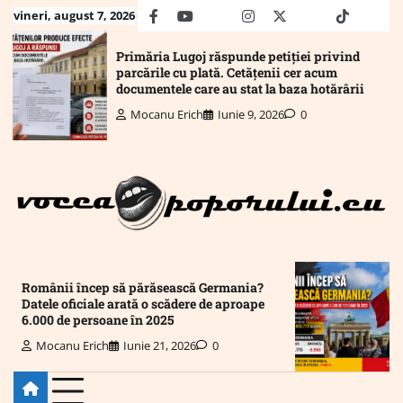
Skip
vineri, august 7, 2026
facebook
youtube
Mail
instagram
twitter
truth
tiktok
wha
to
content
Primăria Lugoj răspunde petiției privind
parcările cu plată. Cetățenii cer acum
documentele care au stat la baza hotărârii
Mocanu Erich
Iunie 9, 2026
0
Românii încep să părăsească Germania?
Datele oficiale arată o scădere de aproape
6.000 de persoane în 2025
Mocanu Erich
Iunie 21, 2026
0