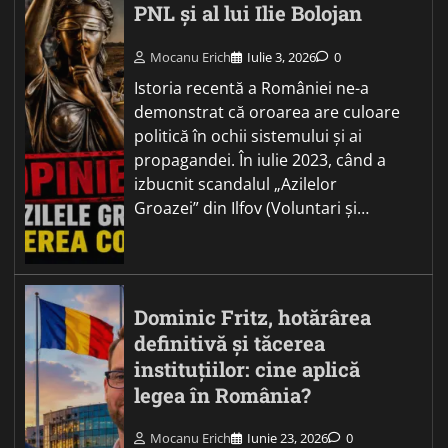
PNL și al lui Ilie Bolojan
Mocanu Erich
Iulie 3, 2026
0
Istoria recentă a României ne-a
demonstrat că oroarea are culoare
politică în ochii sistemului și ai
propagandei. În iulie 2023, când a
izbucnit scandalul „Azilelor
Groazei” din Ilfov (Voluntari și…
Dominic Fritz, hotărârea
definitivă și tăcerea
instituțiilor: cine aplică
legea în România?
Mocanu Erich
Iunie 23, 2026
0