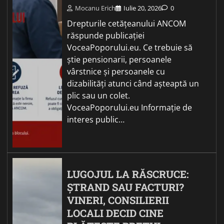
Mocanu Erich
Iulie 20, 2026
0
Drepturile cetățeanului ANCOM
răspunde publicației
VoceaPoporului.eu. Ce trebuie să
știe pensionarii, persoanele
vârstnice și persoanele cu
dizabilități atunci când așteaptă un
plic sau un colet.
VoceaPoporului.eu Informație de
interes public…
LUGOJUL LA RĂSCRUCE:
ȘTRAND SAU FACTURI?
VINERI, CONSILIERII
LOCALI DECID CINE