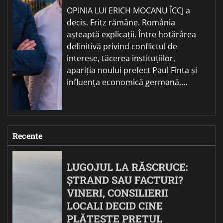
OPINIA LUI ERICH MOCANU ÎCCJ a
decis. Fritz rămâne. România
așteaptă explicații. Între hotărârea
definitivă privind conflictul de
interese, tăcerea instituțiilor,
apariția noului prefect Paul Finta și
influența economică germană,…
Recente
LUGOJUL LA RĂSCRUCE:
ȘTRAND SAU FACTURI?
VINERI, CONSILIERII
LOCALI DECID CINE
PLĂTEȘTE PREȚUL