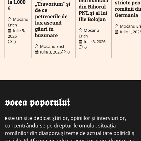
mormântală
la 1.000
stricte pen
„Travorium” și
din Bihorul
€
românii di
de ce
PNL și al lui
Germania
petrecerile de
Ilie Bolojan
Mocanu
lux ascund
Erich
Mocanu Er
găuri în
Mocanu
Iulie 5,
Iulie 1, 202
buzunare
Erich
2026
Iulie 3, 2026
0
Mocanu Erich
0
Iulie 3, 2026
0
𝖛𝖔𝖈𝖊𝖆 𝖕𝖔𝖕𝖔𝖗𝖚𝖑𝖚𝖎
este un site dedicat știrilor, opiniilor și interviurilor,
concentrându-se pe drepturile omului, situația
românilor din diaspora și teme de actualitate politică și
socială. Platforma include categorii precum drepturi și