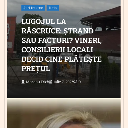
Știri Interne
Timis
LUGOJUL LA
RĂSCRUCE: ȘTRAND
SAU FACTURI? VINERI,
CONSILIERII LOCALI
DECID CINE PLĂTEȘTE
PREȚUL
Mocanu Erich
Iulie 7, 2026
0