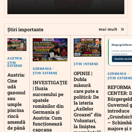
Știri importante
mai mult
AUSTRIA
ȘTIRI
ȘTIRI INTERNE
EXTERNE
GERMANIA
OPINIE |
ȘTIRI EXTERNE
GERMANIA
Austria:
ȘTIRI EXTERN
Dubla
Cine
INVESTIGAȚIE
măsură
udă
REFORMA
| Iluzia
care pute a
gazonul
CENTER: D
succesului pe
politică: De
sau
Bürgergeld
spatele
la isteria
umple
Guvernul 
românilor din
„Azilelor
piscina
introduce
Germania și
Groazei” din
riscă
„Grundsic
Austria: Cum
Voluntari,
amendă
– Schimbă
funcționează
la liniștea
de până
majore și r
capcana