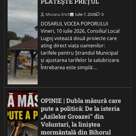
PLĂTEȘTE PREȚUL
Mocanu Erich
Iulie 7, 2026
0
DOSARUL VOCEA POPORULUI
Vineri, 10 iulie 2026, Consiliul Local
Lugoj votează două proiecte care
ating direct viața oamenilor:
tarifele pentru Ștrandul Municipal
și ajustarea tarifelor la salubrizare.
Întrebarea este simplă:…
OPINIE | Dubla măsură care
pute a politică: De la isteria
„Azilelor Groazei” din
Voluntari, la liniștea
mormântală din Bihorul